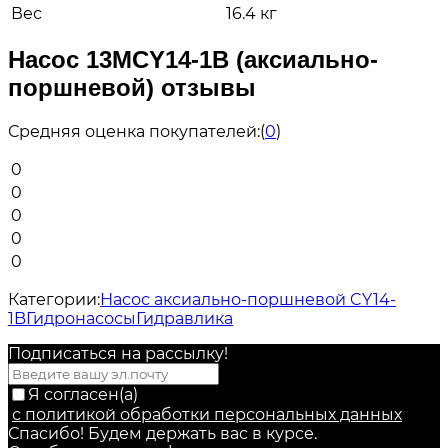
Вес
16.4 кг
Насос 13MCY14-1B (аксиально-
поршневой) отзывы
Средняя оценка покупателей:
(
0
)
0
0
0
0
0
Категории:
Насос аксиально-поршневой CY14-
1B
Гидронасосы
Гидравлика
Подписаться на рассылкy!
Я согласен(a)
с политикой обработки персональных данных
Спасибо! Будем держать вас в курсе.