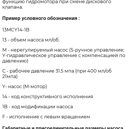
функцию гидромотора при смене дискового
клапана.
Пример условного обозначения :
13MCY14-1B
13 - объем насоса мл/об.
М - нерегулируемый насос (S-ручное управление;
Y-гидравлическое управление с компенсацией по
давлению)
С - рабочее давление 31.5 мпа (при 400 мл/об
21мпа)
Y- насос (M-мотор)
14 - код конструктивного исполнения
1B - код модификации насоса
F - исполнение с левым вращением
Габаритные и присоединительные размеры насоса