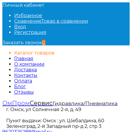
Личный кабинет
Избранное
Сравнение
Товар в сравнении
Вход
Регистрация
Заказать звонок
0
Каталог товаров
Главная
О компании
Доставка
Контакты
Оплата
Блог
Отзывы
ОмПром
Сервис
Гидравлика/Пневматика
г. Омск, ул Солнечная 2-я, д. 49
Пункт выдачи: Омск : ул. Шебалдина, 60
Зеленоград, 2-й Западный пр-д 2, стр 3
9620326288@mail.ru