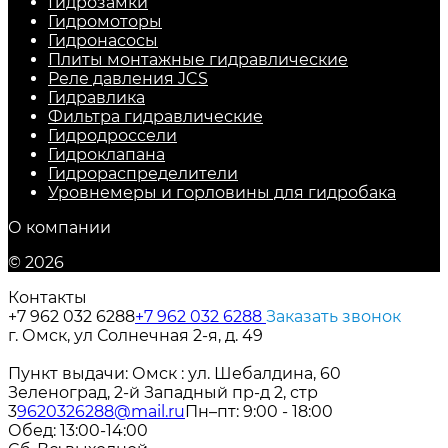
Гидрозамки
Гидромоторы
Гидронасосы
Плиты монтажные гидравлические
Реле давления JCS
Гидравлика
Фильтра гидравлические
Гидродроссели
Гидроклапана
Гидрораспределители
Уровнемеры и горловины для гидробака
О компании
© 2026
Контакты
+7 962 032 6288
+7 962 032 6288
Заказать звонок
г. Омск, ул Солнечная 2-я, д. 49
Пункт выдачи: Омск : ул. Шебалдина, 60
Зеленоград, 2-й Западный пр-д 2, стр
3
9620326288@mail.ru
Пн–пт: 9:00 - 18:00
Обед: 13:00-14:00