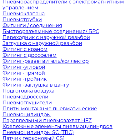
Пневмораспределители с электромагнитным
управлением
Пневмоклапана
Пневмотрубки
Фитинги / соединения
Быстроразъемные соединения/ БРС
Переходник с наружной резьбой
Заглушка с наружной резьбой
Фитинг с краном
Фитинг с дросселем
Фитинг-разветвитель/коллектор
Фитинг-угловой
Фитинг-прямой
Фитинг-тройник
Фитинг-заглушка в цангу
Подготовка воздуха
Пневмодроссели
Пневмоглушители
Плиты монтажные пневматические
Пневмоцилиндры
Параллельный пневмозахват HFZ
Крепежные элементы пневмоцилиндров
Пневмоцилиндры SC (TBC)
Датчик герконовый CS1