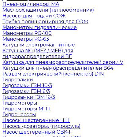
Пневмоцилиндры MA
Маслоохладители (теплообменник)
Насосы для подачи СОЖ
Трубка полишарнирная для СОЖ
Манометры гидравлические
Манометры PG-100
Манометры PG-63
Катушки электромагнитные
Катушка NG (MFZ / MFB) для
гидрораспределителей ВЕ
Катушка для пневмораспределителей серии V
Катушки для пневмораспределителей В64
Разъем электрический (коннектор) DIN
Гидрозамки
Гидозамки ГЗМ 10/3
Гидозамки ГЗМ 6/3
Гидрозамки ГЗМ 16/3
Гидромоторы
Гидромоторы МГП
Гидронасосы
Насосы шестеренные НШ
Насосы-дозаторы, (гидроруль)
Насос шестеренный CBK-F