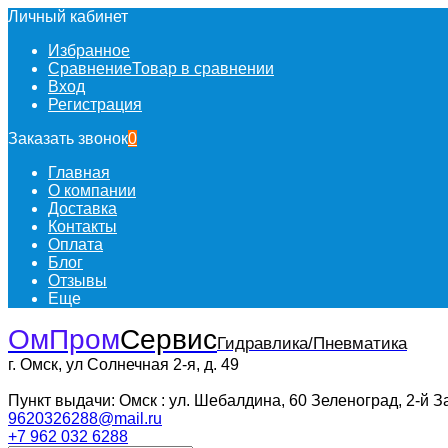
Личный кабинет
Избранное
Сравнение
Товар в сравнении
Вход
Регистрация
Заказать звонок
0
Главная
О компании
Доставка
Контакты
Оплата
Блог
Отзывы
Еще
ОмПром
Сервис
Гидравлика/Пневматика
г. Омск, ул Солнечная 2-я, д. 49
Пункт выдачи: Омск : ул. Шебалдина, 60 Зеленоград, 2-й З
9620326288@mail.ru
+7 962 032 6288