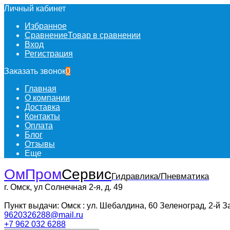
Личный кабинет
Избранное
Сравнение
Товар в сравнении
Вход
Регистрация
Заказать звонок
0
Главная
О компании
Доставка
Контакты
Оплата
Блог
Отзывы
Еще
ОмПром
Сервис
Гидравлика/Пневматика
г. Омск, ул Солнечная 2-я, д. 49
Пункт выдачи: Омск : ул. Шебалдина, 60 Зеленоград, 2-й З
9620326288@mail.ru
+7 962 032 6288