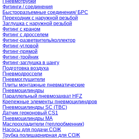
Пневмотрубки
Фитинги / соединения
Быстроразъемные соединения/ БРС
Переходник с наружной резьбой
Заглушка с наружной резьбой
Фитинг с краном
Фитинг с дросселем
Фитинг-разветвитель/коллектор
Фитинг-угловой
Фитинг-прямой
Фитинг-тройник
Фитинг-заглушка в цангу
Подготовка воздуха
Пневмодроссели
Пневмоглушители
Плиты монтажные пневматические
Пневмоцилиндры
Параллельный пневмозахват HFZ
Крепежные элементы пневмоцилиндров
Пневмоцилиндры SC (TBC)
Датчик герконовый CS1
Пневмоцилиндры MA
Маслоохладители (теплообменник)
Насосы для подачи СОЖ
Трубка полишарнирная для СОЖ