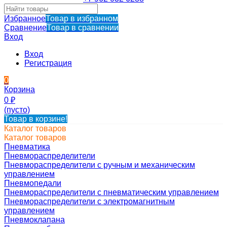
Избранное
Товар в избранном
Сравнение
Товар в сравнении
Вход
Вход
Регистрация
0
Корзина
0
₽
(пусто)
Товар в корзине!
Каталог товаров
Каталог товаров
Пневматика
Пневмораспределители
Пневмораспределители с ручным и механическим
управлением
Пневмопедали
Пневмораспределители с пневматическим управлением
Пневмораспределители с электромагнитным
управлением
Пневмоклапана