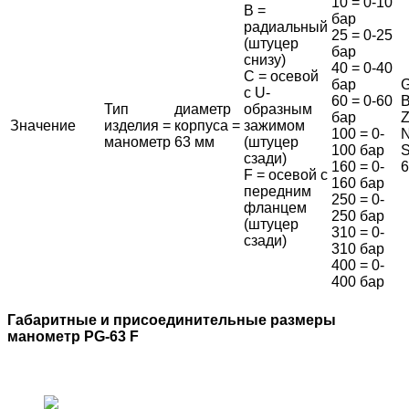
10 = 0-10
B =
бар
радиальный
25 = 0-25
(штуцер
бар
снизу)
40 = 0-40
C = осевой
бар
G
с U-
60 = 0-60
B
Тип
диаметр
образным
бар
Z
Значение
изделия =
корпуса =
зажимом
100 = 0-
N
манометр
63 мм
(штуцер
100 бар
S
сзади)
160 = 0-
6
F = осевой с
160 бар
передним
250 = 0-
фланцем
250 бар
(штуцер
310 = 0-
сзади)
310 бар
400 = 0-
400 бар
Габаритные и присоединительные размеры
манометр PG-63 F