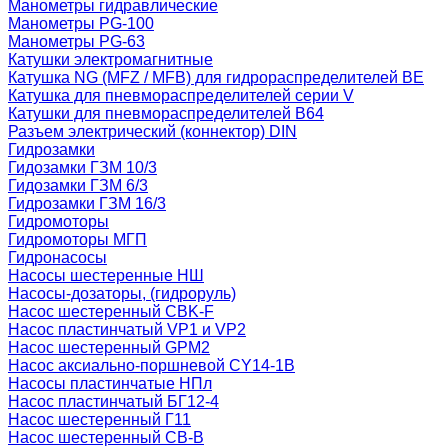
Манометры гидравлические
Манометры PG-100
Манометры PG-63
Катушки электромагнитные
Катушка NG (MFZ / MFB) для гидрораспределителей ВЕ
Катушка для пневмораспределителей серии V
Катушки для пневмораспределителей В64
Разъем электрический (коннектор) DIN
Гидрозамки
Гидозамки ГЗМ 10/3
Гидозамки ГЗМ 6/3
Гидрозамки ГЗМ 16/3
Гидромоторы
Гидромоторы МГП
Гидронасосы
Насосы шестеренные НШ
Насосы-дозаторы, (гидроруль)
Насос шестеренный CBK-F
Насос пластинчатый VP1 и VP2
Насос шестеренный GPM2
Насос аксиально-поршневой CY14-1B
Насосы пластинчатые НПл
Насос пластинчатый БГ12-4
Насос шестеренный Г11
Насос шестеренный СВ-В