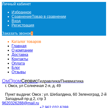
Личный кабинет
Избранное
Сравнение
Товар в сравнении
Вход
Регистрация
Заказать звонок
0
Каталог товаров
Главная
О компании
Доставка
Контакты
Оплата
Блог
Отзывы
ОмПром
Сервис
Гидравлика/Пневматика
г. Омск, ул Солнечная 2-я, д. 49
Пункт выдачи: Омск : ул. Шебалдина, 60 Зеленоград, 2-й
Западный пр-д 2, стр 3
9620326288@mail.ru
+7 962 032 6288