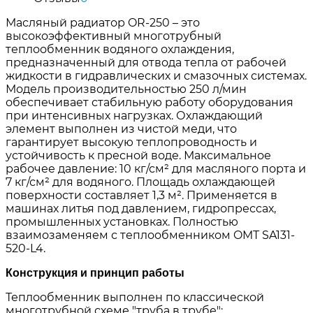
Масляный радиатор OR-250 – это
высокоэффективный многотрубный
теплообменник водяного охлаждения,
предназначенный для отвода тепла от рабочей
жидкости в гидравлических и смазочных системах.
Модель производительностью 250 л/мин
обеспечивает стабильную работу оборудования
при интенсивных нагрузках. Охлаждающий
элемент выполнен из чистой меди, что
гарантирует высокую теплопроводность и
устойчивость к пресной воде. Максимальное
рабочее давление: 10 кг/см² для масляного порта и
7 кг/см² для водяного. Площадь охлаждающей
поверхности составляет 1,3 м². Применяется в
машинах литья под давлением, гидропрессах,
промышленных установках. Полностью
взаимозаменяем с теплообменником OMT SA131-
520-L4.
Конструкция и принцип работы
Теплообменник выполнен по классической
многотрубной схеме "труба в трубе":