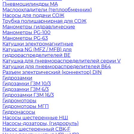
Пневмоцилиндры MA
Маслоохладители (теплообменник)
Насосы для подачи СОЖ
Трубка полишарнирная для СОЖ
Манометры гидравлические
Манометры PG-100
Манометры PG-63
Катушки электромагнитные
Катушка NG (MFZ / MFB) для
гидрораспределителей ВЕ
Катушка для пневмораспределителей серии V
Катушки для пневмораспределителей В64
Разъем электрический (коннектор) DIN
Гидрозамки
Гидозамки ГЗМ 10/3
Гидозамки ГЗМ 6/3
Гидрозамки ГЗМ 16/3
Гидромоторы
Гидромоторы МГП
Гидронасосы
Насосы шестеренные НШ
Насосы-дозаторы, (гидроруль)
Насос шестеренный CBK-F