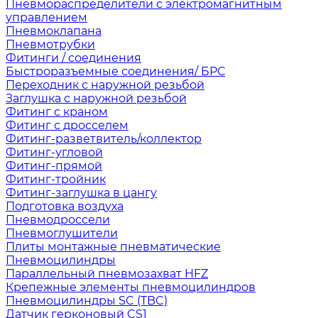
Пневмораспределители с электромагнитным
управлением
Пневмоклапана
Пневмотрубки
Фитинги / соединения
Быстроразъемные соединения/ БРС
Переходник с наружной резьбой
Заглушка с наружной резьбой
Фитинг с краном
Фитинг с дросселем
Фитинг-разветвитель/коллектор
Фитинг-угловой
Фитинг-прямой
Фитинг-тройник
Фитинг-заглушка в цангу
Подготовка воздуха
Пневмодроссели
Пневмоглушители
Плиты монтажные пневматические
Пневмоцилиндры
Параллельный пневмозахват HFZ
Крепежные элементы пневмоцилиндров
Пневмоцилиндры SC (TBC)
Датчик герконовый CS1