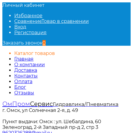
Личный кабинет
Избранное
Сравнение
Товар в сравнении
Вход
Регистрация
Заказать звонок
0
Каталог товаров
Главная
О компании
Доставка
Контакты
Оплата
Блог
Отзывы
ОмПром
Сервис
Гидравлика/Пневматика
г. Омск, ул Солнечная 2-я, д. 49
Пункт выдачи: Омск : ул. Шебалдина, 60
Зеленоград, 2-й Западный пр-д 2, стр 3
9620326288@mail.ru