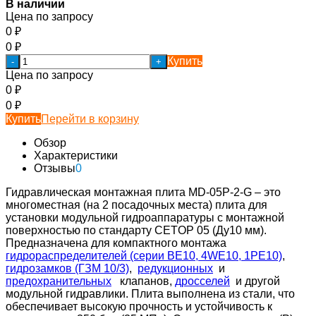
В наличии
Цена по запросу
0
₽
0
₽
Купить
-
+
Цена по запросу
0
₽
0
₽
Купить
Перейти в корзину
Обзор
Характеристики
Отзывы
0
Гидравлическая монтажная плита MD-05P-2-G – это
многоместная (на 2 посадочных места) плита для
установки модульной гидроаппаратуры с монтажной
поверхностью по стандарту CETOP 05 (Ду10 мм).
Предназначена для компактного монтажа
гидрораспределителей (серии ВЕ10, 4WE10, 1РЕ10)
,
гидрозамков (ГЗМ 10/3)
,
редукционных
и
предохранительных
клапанов,
дросселей
и другой
модульной гидравлики. Плита выполнена из стали, что
обеспечивает высокую прочность и устойчивость к