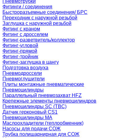
Пневмотрубки
Фитинги / соединения
Быстроразъемные соединения/ БРС
Переходник с наружной резьбой
Заглушка с наружной резьбой
Фитинг с краном
Фитинг с дросселем
Фитинг-разветвитель/коллектор
Фитинг-угловой
Фитинг-прямой
Фитинг-тройник
Фитинг-заглушка в цангу
Подготовка воздуха
Пневмодроссели
Пневмоглушители
Плиты монтажные пневматические
Пневмоцилиндры
Параллельный пневмозахват HFZ
Крепежные элементы пневмоцилиндров
Пневмоцилиндры SC (TBC)
Датчик герконовый CS1
Пневмоцилиндры MA
Маслоохладители (теплообменник)
Насосы для подачи СОЖ
Трубка полишарнирная для СОЖ