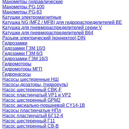
Манометры гидравлические
Манометры PG-100
Манометры PG-63
Катушки электромагнитные
Катушка NG (MFZ / MFB) для гидрораспределителей ВЕ
Катушка для пневмораспределителей серии V
Катушки для пневмораспределителей В64
Разъем электрический (коннектор) DIN
Гидрозамки
Гидозамки ГЗМ 10/3
Гидозамки ГЗМ 6/3
Гидрозамки ГЗМ 16/3
Гидромоторы
Гидромоторы МГП
Гидронасосы
Насосы шестеренные НШ
Насосы-дозаторы, (гидроруль)
Насос шестеренный CBK-F
Насос пластинчатый VP1 и VP2
Насос шестеренный GPM2
Насос аксиально-поршневой CY14-1B
Насосы пластинчатые НПл
Насос пластинчатый БГ12-4
Насос шестеренный Г11
Насос шестеренный СВ-В