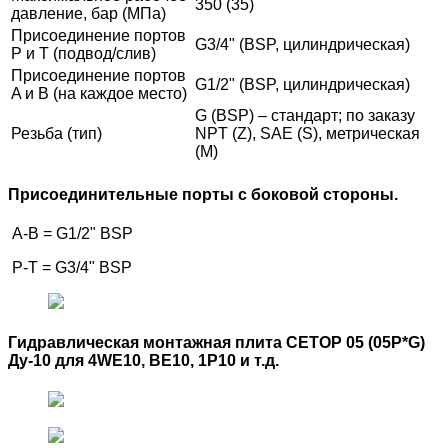
350 (35)
давление, бар (МПа)
Присоединение портов
G3/4" (BSP, цилиндрическая)
P и T (подвод/слив)
Присоединение портов
G1/2" (BSP, цилиндрическая)
A и B (на каждое место)
G (BSP) – стандарт; по заказу
Резьба (тип)
NPT (Z), SAE (S), метрическая
(M)
Присоединительные порты с боковой стороны.
А-B = G1/2" BSP
P-Т = G3/4" BSP
Гидравлическая монтажная плита CETOP 05 (05P*G)
Ду-10 для 4WE10, ВЕ10, 1Р10 и т.д.