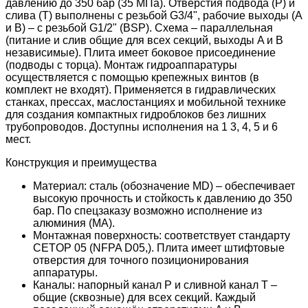
давлению до 350 бар (35 МПа). Отверстия подвода (P) и
слива (T) выполнены с резьбой G3/4", рабочие выходы (A
и B) – с резьбой G1/2" (BSP). Схема – параллельная
(питание и слив общие для всех секций, выходы A и B
независимые). Плита имеет боковое присоединение
(подводы с торца). Монтаж гидроаппаратуры
осуществляется с помощью крепежных винтов (в
комплект не входят). Применяется в гидравлических
станках, прессах, маслостанциях и мобильной технике
для создания компактных гидроблоков без лишних
трубопроводов. Доступны исполнения на 1 3, 4, 5 и 6
мест.
Конструкция и преимущества
Материал: сталь (обозначение MD) – обеспечивает
высокую прочность и стойкость к давлению до 350
бар. По спецзаказу возможно исполнение из
алюминия (MA).
Монтажная поверхность: соответствует стандарту
CETOP 05 (NFPA D05,). Плита имеет штифтовые
отверстия для точного позиционирования
аппаратуры.
Каналы: напорный канал P и сливной канал T –
общие (сквозные) для всех секций. Каждый