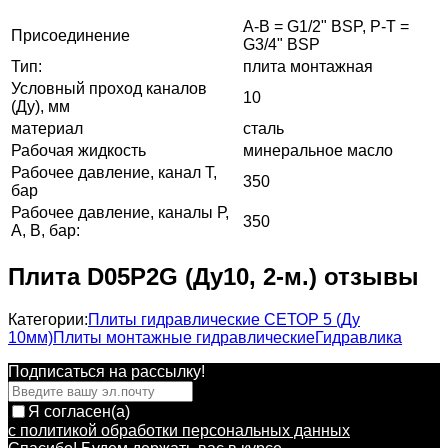
А-B = G1/2" BSP, P-Т =
Присоединение
G3/4" BSP
Тип:
плита монтажная
Условный проход каналов
10
(Ду), мм
материал
сталь
Рабочая жидкость
минеральное масло
Рабочее давление, канал Т,
350
бар
Рабочее давление, каналы Р,
350
А, В, бар:
Плита D05P2G (Ду10, 2-м.) отзывы
Категории:
Плиты гидравлические СЕТОР 5 (Ду
10мм)
Плиты монтажные гидравлические
Гидравлика
Подписаться на рассылкy!
Я согласен(a)
с политикой обработки персональных данных