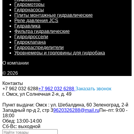
Гидромоторы
Гидронасосы
Плиты монтажные гидравлические
Реле давления JCS
Гидравлика
Фильтра гидравлические
Гидродроссели
Гидроклапана
Гидрораспределители
Уровнемеры и горловины для гидробака
О компании
© 2026
Контакты
+7 962 032 6288
+7 962 032 6288
Заказать звонок
г. Омск, ул Солнечная 2-я, д. 49
Пункт выдачи: Омск : ул. Шебалдина, 60 Зеленоград, 2-й
Западный пр-д 2, стр 3
9620326288@mail.ru
Пн–пт: 9:00 -
18:00
Обед: 13:00-14:00
Cб-Вс: выходной