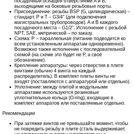
посадочный оснащён отверстиями A и B,
выходящими на боковые резьбовые порты.
Присоединение: резьбы BSP (G, цилиндрическая) –
стандарт. P и T – G3/4" (для подключения
магистральных трубопроводов). A и B каждого
посадочного места – G1/2". Исполнение с резьбой
NPT, SAE, метрической – по заказу.
Схема: P – параллельная (питание подводится ко
всем установленным аппаратам одновременно).
Возможно также исполнение с последовательной
схемой (на схеме это будет не P, а своё
обозначение).
Крепление аппаратуры: через отверстия в плите
винтами (обычно 4 винта на каждый
распределитель). В комплект плиты винты не
входят (поставляются с аппаратурой или отдельно).
Уплотнение: между плитой и модульными
аппаратами используются резиновые
уплотнительные кольца (O-ring), входящие в
комплект аппаратов или поставляемые отдельно.
Рекомендации
При затяжке винтов не превышайте момент, чтобы
не повредить резьбу в плите (сталь выдерживает,