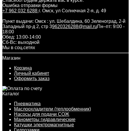
Спасибо! Будем держать вас в курсе.
Ошибка отправки формы
+7 962 032 6288
г. Омск, ул Солнечная 2-я, д. 49
Пункт выдачи: Омск : ул. Шебалдина, 60 Зеленоград, 2-й
Западный пр-д 2, стр 3
9620326288@mail.ru
Пн–пт: 9:00 -
18:00
Обед: 13:00-14:00
Cб-Вс: выходной
Мы в соц.сетях
Магазин
Корзина
Личный кабинет
Оформить заказ
Каталог
Пневматика
Маслоохладители (теплообменник)
Насосы для подачи СОЖ
Манометры гидравлические
Катушки электромагнитные
Гидрозамки