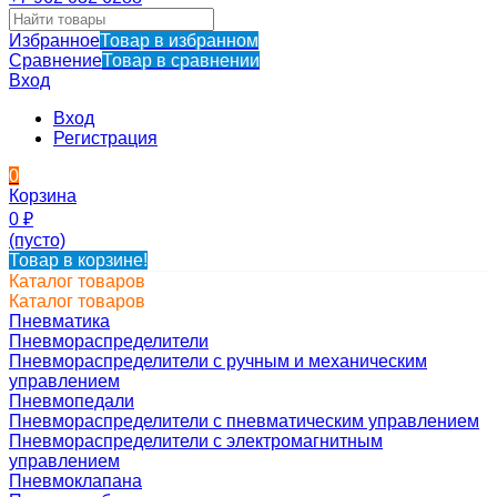
Избранное
Товар в избранном
Сравнение
Товар в сравнении
Вход
Вход
Регистрация
0
Корзина
0
₽
(пусто)
Товар в корзине!
Каталог товаров
Каталог товаров
Пневматика
Пневмораспределители
Пневмораспределители с ручным и механическим
управлением
Пневмопедали
Пневмораспределители с пневматическим управлением
Пневмораспределители с электромагнитным
управлением
Пневмоклапана