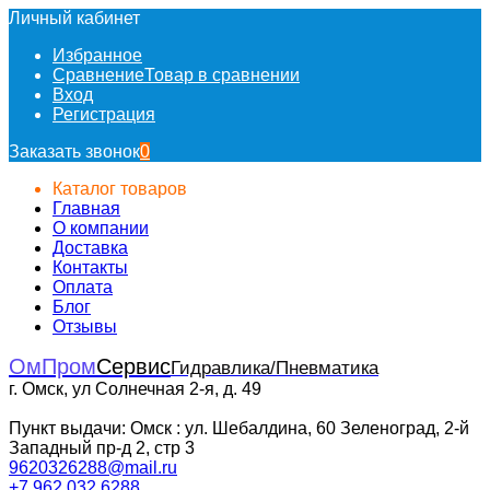
Личный кабинет
Избранное
Сравнение
Товар в сравнении
Вход
Регистрация
Заказать звонок
0
Каталог товаров
Главная
О компании
Доставка
Контакты
Оплата
Блог
Отзывы
ОмПром
Сервис
Гидравлика/Пневматика
г. Омск, ул Солнечная 2-я, д. 49
Пункт выдачи: Омск : ул. Шебалдина, 60 Зеленоград, 2-й
Западный пр-д 2, стр 3
9620326288@mail.ru
+7 962 032 6288