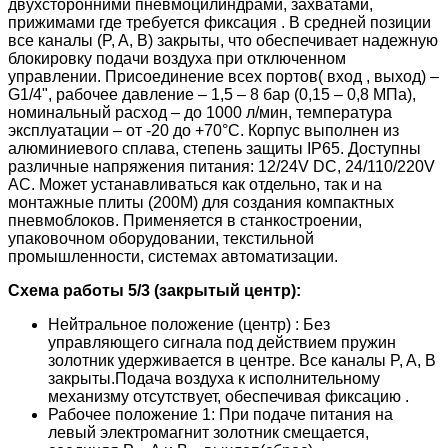
двухсторонними пневмоцилиндрами, захватами,
прижимами где требуется фиксация . В средней позиции
все каналы (P, A, B) закрыты, что обеспечивает надежную
блокировку подачи воздуха при отключенном
управлении. Присоединение всех портов( вход , выход) –
G1/4", рабочее давление – 1,5 – 8 бар (0,15 – 0,8 МПа),
номинальный расход – до 1000 л/мин, температура
эксплуатации – от -20 до +70°C. Корпус выполнен из
алюминиевого сплава, степень защиты IP65. Доступны
различные напряжения питания: 12/24V DC, 24/110/220V
AC. Может устанавливаться как отдельно, так и на
монтажные плиты (200М) для создания компактных
пневмоблоков. Применяется в станкостроении,
упаковочном оборудовании, текстильной
промышленности, системах автоматизации.
Схема работы 5/3 (закрытый центр):
Нейтральное положение (центр) : Без
управляющего сигнала под действием пружин
золотник удерживается в центре. Все каналы P, A, B
закрыты.Подача воздуха к исполнительному
механизму отсутствует, обеспечивая фиксацию .
Рабочее положение 1: При подаче питания на
левый электромагнит золотник смещается,