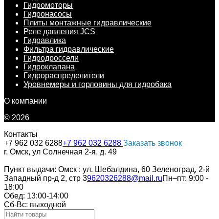
Гидромоторы
Гидронасосы
Плиты монтажные гидравлические
Реле давления JCS
Гидравлика
Фильтра гидравлические
Гидродроссели
Гидроклапана
Гидрораспределители
Уровнемеры и горловины для гидробака
О компании
© 2026
Контакты
+7 962 032 6288
+7 962 032 6288
Заказать звонок
г. Омск, ул Солнечная 2-я, д. 49
Пункт выдачи: Омск : ул. Шебалдина, 60 Зеленоград, 2-й
Западный пр-д 2, стр 3
9620326288@mail.ru
Пн–пт: 9:00 -
18:00
Обед: 13:00-14:00
Cб-Вс: выходной