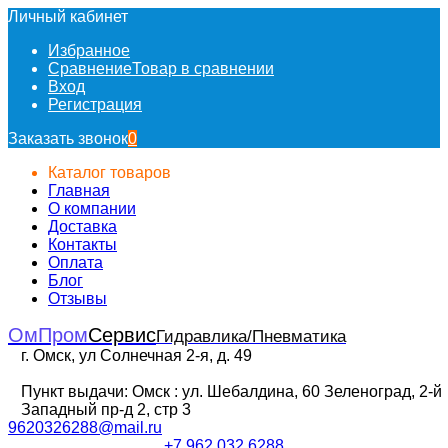
Личный кабинет
Избранное
Сравнение
Товар в сравнении
Вход
Регистрация
Заказать звонок
0
Каталог товаров
Главная
О компании
Доставка
Контакты
Оплата
Блог
Отзывы
ОмПром
Сервис
Гидравлика/Пневматика
г. Омск, ул Солнечная 2-я, д. 49
Пункт выдачи: Омск : ул. Шебалдина, 60 Зеленоград, 2-й
Западный пр-д 2, стр 3
9620326288@mail.ru
+7 962 032 6288