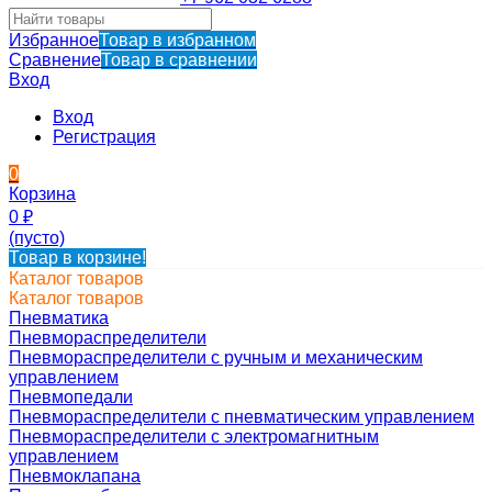
Избранное
Товар в избранном
Сравнение
Товар в сравнении
Вход
Вход
Регистрация
0
Корзина
0
₽
(пусто)
Товар в корзине!
Каталог товаров
Каталог товаров
Пневматика
Пневмораспределители
Пневмораспределители с ручным и механическим
управлением
Пневмопедали
Пневмораспределители с пневматическим управлением
Пневмораспределители с электромагнитным
управлением
Пневмоклапана