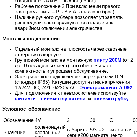
соединяя P→A и B→выхлоп(сброс).
Рабочее положение 2:При включении правого
электромагнита – P→B и A→выхлоп(сброс).
Наличие ручного дублера позволяет управлять
распределителем вручную при отладке или
аварийном отключении электричества.
Монтаж и подключение
Отдельный монтаж: на плоскость через сквозные
отверстия в корпусе.
Групповой монтаж: на монтажную
плиту 200М
(от 2
до 10 посадочных мест), что обеспечивает
компактность и упрощает обслуживание.
Электрическое подключение: через разъем DIN
(стандарт IP65). Катушки доступны на напряжения
12/24V DC, 24/110/220V AC.
Электромагнит А-092
Для подключения к пневмосистеме используйте
фитинги
,
пневмоглушители
и
пневмотрубку.
Условное обозначение
Обозначение
4V
2
30
С
0
соленоидный
габарит -
5/3 - 2
закрытый
Значение
клапан (5/2,
1
серия200
магнита
центр