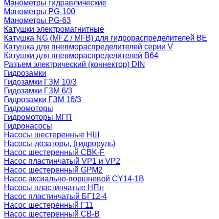
Манометры гидравлические
Манометры PG-100
Манометры PG-63
Катушки электромагнитные
Катушка NG (MFZ / MFB) для гидрораспределителей ВЕ
Катушка для пневмораспределителей серии V
Катушки для пневмораспределителей В64
Разъем электрический (коннектор) DIN
Гидрозамки
Гидозамки ГЗМ 10/3
Гидозамки ГЗМ 6/3
Гидрозамки ГЗМ 16/3
Гидромоторы
Гидромоторы МГП
Гидронасосы
Насосы шестеренные НШ
Насосы-дозаторы, (гидроруль)
Насос шестеренный CBK-F
Насос пластинчатый VP1 и VP2
Насос шестеренный GPM2
Насос аксиально-поршневой CY14-1B
Насосы пластинчатые НПл
Насос пластинчатый БГ12-4
Насос шестеренный Г11
Насос шестеренный СВ-В