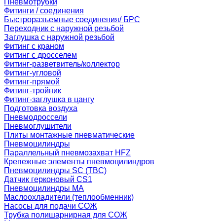
Пневмотрубки
Фитинги / соединения
Быстроразъемные соединения/ БРС
Переходник с наружной резьбой
Заглушка с наружной резьбой
Фитинг с краном
Фитинг с дросселем
Фитинг-разветвитель/коллектор
Фитинг-угловой
Фитинг-прямой
Фитинг-тройник
Фитинг-заглушка в цангу
Подготовка воздуха
Пневмодроссели
Пневмоглушители
Плиты монтажные пневматические
Пневмоцилиндры
Параллельный пневмозахват HFZ
Крепежные элементы пневмоцилиндров
Пневмоцилиндры SC (TBC)
Датчик герконовый CS1
Пневмоцилиндры MA
Маслоохладители (теплообменник)
Насосы для подачи СОЖ
Трубка полишарнирная для СОЖ