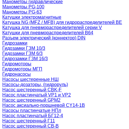
Манометры гидравлические
Манометры PG-100
Манометры PG-63
Катушки электромагнитные
Катушка NG (MFZ / MFB) для гидрораспределителей ВЕ
Катушка для пневмораспределителей серии V
Катушки для пневмораспределителей В64
Разъем электрический (коннектор) DIN
Гидрозамки
Гидозамки ГЗМ 10/3
Гидозамки ГЗМ 6/3
Гидрозамки ГЗМ 16/3
Гидромоторы
Гидромоторы МГП
Гидронасосы
Насосы шестеренные НШ
Насосы-дозаторы, (гидроруль)
Насос шестеренный CBK-F
Насос пластинчатый VP1 и VP2
Насос шестеренный GPM2
Насос аксиально-поршневой CY14-1B
Насосы пластинчатые НПл
Насос пластинчатый БГ12-4
Насос шестеренный Г11
Насос шестеренный СВ-В