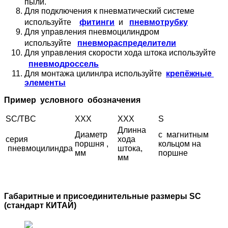
пыли.
Для подключения к пневматический системе
пневмотрубку
используйте
фитинги
и
Для управления пневмоцилиндром
пневмораспределители
используйте
Для управления скорости хода штока используйте
пневмодроссель
Для монтажа цилинлра используйте
крепёжные
элементы
Пример условного обозначения
SC/TBC
XXX
XXX
S
Длинна
Диаметр
с магнитным
серия
хода
поршня ,
кольцом на
пневмоцилиндра
штока,
мм
поршне
мм
Габаритные и присоединительные размеры SC
(стандарт КИТАЙ)