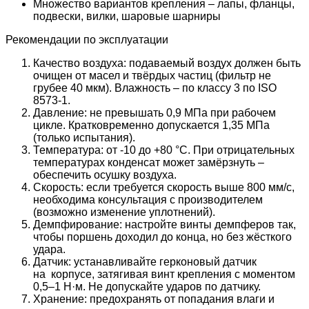
Множество вариантов крепления – лапы, фланцы,
подвески, вилки, шаровые шарниры
Рекомендации по эксплуатации
Качество воздуха: подаваемый воздух должен быть
очищен от масел и твёрдых частиц (фильтр не
грубее 40 мкм). Влажность – по классу 3 по ISO
8573-1.
Давление: не превышать 0,9 МПа при рабочем
цикле. Кратковременно допускается 1,35 МПа
(только испытания).
Температура: от -10 до +80 °C. При отрицательных
температурах конденсат может замёрзнуть –
обеспечить осушку воздуха.
Скорость: если требуется скорость выше 800 мм/с,
необходима консультация с производителем
(возможно изменение уплотнений).
Демпфирование: настройте винты демпферов так,
чтобы поршень доходил до конца, но без жёсткого
удара.
Датчик: устанавливайте герконовый датчик
на корпусе, затягивая винт крепления с моментом
0,5–1 Н·м. Не допускайте ударов по датчику.
Хранение: предохранять от попадания влаги и