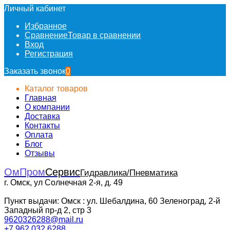
Личный кабинет
Избранное
Сравнение
Товар в сравнении
Вход
Регистрация
Заказать звонок
0
Каталог товаров
Главная
О компании
Доставка
Контакты
Оплата
Блог
Отзывы
ОмПром
Сервис
Гидравлика/Пневматика
г. Омск, ул Солнечная 2-я, д. 49
Пункт выдачи: Омск : ул. Шебалдина, 60 Зеленоград, 2-й
Западный пр-д 2, стр 3
9620326288@mail.ru
+7 962 032 6288