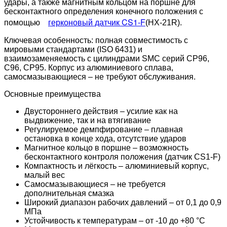
удары, а также магнитным кольцом на поршне для
бесконтактного определения конечного положения с
герконовый датчик CS1-F
помощью
(HX-21R).
Ключевая особенность: полная совместимость с
мировыми стандартами (ISO 6431) и
взаимозаменяемость с цилиндрами SMC серий CP96,
C96, CP95. Корпус из алюминиевого сплава,
самосмазывающиеся – не требуют обслуживания.
Основные преимущества
Двустороннего действия – усилие как на
выдвижение, так и на втягивание
Регулируемое демпфирование – плавная
остановка в конце хода, отсутствие ударов
Магнитное кольцо в поршне – возможность
бесконтактного контроля положения (датчик CS1-F)
Компактность и лёгкость – алюминиевый корпус,
малый вес
Самосмазывающиеся – не требуется
дополнительная смазка
Широкий диапазон рабочих давлений – от 0,1 до 0,9
МПа
Устойчивость к температурам – от -10 до +80 °C