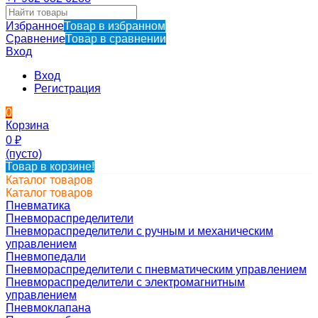
Избранное
Товар в избранном
Сравнение
Товар в сравнении
Вход
Вход
Регистрация
0
Корзина
0
₽
(пусто)
Товар в корзине!
Каталог товаров
Каталог товаров
Пневматика
Пневмораспределители
Пневмораспределители с ручным и механическим
управлением
Пневмопедали
Пневмораспределители с пневматическим управлением
Пневмораспределители с электромагнитным
управлением
Пневмоклапана