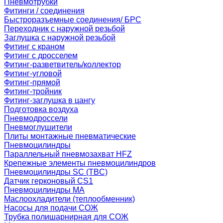
Пневмотрубки
Фитинги / соединения
Быстроразъемные соединения/ БРС
Переходник с наружной резьбой
Заглушка с наружной резьбой
Фитинг с краном
Фитинг с дросселем
Фитинг-разветвитель/коллектор
Фитинг-угловой
Фитинг-прямой
Фитинг-тройник
Фитинг-заглушка в цангу
Подготовка воздуха
Пневмодроссели
Пневмоглушители
Плиты монтажные пневматические
Пневмоцилиндры
Параллельный пневмозахват HFZ
Крепежные элементы пневмоцилиндров
Пневмоцилиндры SC (TBC)
Датчик герконовый CS1
Пневмоцилиндры MA
Маслоохладители (теплообменник)
Насосы для подачи СОЖ
Трубка полишарнирная для СОЖ