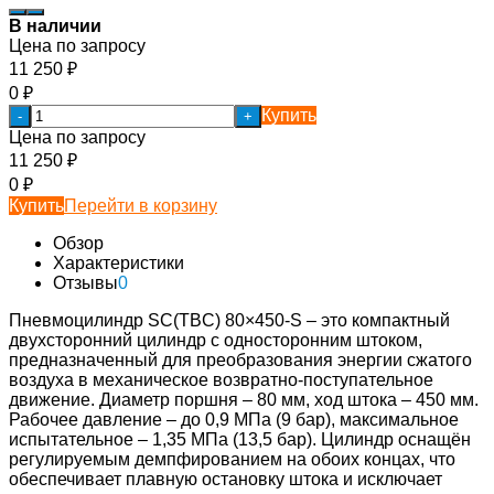
В наличии
Цена по запросу
11 250
₽
0
₽
Купить
-
+
Цена по запросу
11 250
₽
0
₽
Купить
Перейти в корзину
Обзор
Характеристики
Отзывы
0
Пневмоцилиндр SC(TBC) 80×450-S – это компактный
двухсторонний цилиндр с односторонним штоком,
предназначенный для преобразования энергии сжатого
воздуха в механическое возвратно-поступательное
движение. Диаметр поршня – 80 мм, ход штока – 450 мм.
Рабочее давление – до 0,9 МПа (9 бар), максимальное
испытательное – 1,35 МПа (13,5 бар). Цилиндр оснащён
регулируемым демпфированием на обоих концах, что
обеспечивает плавную остановку штока и исключает