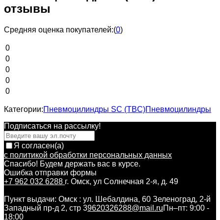
отзывы
Средняя оценка покупателей:
(
0
)
0
0
0
0
0
Категории:
Пневмоцилиндры SC (TBC)
Пневмоцилиндры
Подписаться на рассылкy!
Я согласен(a)
с политикой обработки персональных данных
Спасибо! Будем держать вас в курсе.
Ошибка отправки формы
+7 962 032 6288
г. Омск, ул Солнечная 2-я, д. 49
Пункт выдачи: Омск : ул. Шебалдина, 60 Зеленоград, 2-й
Западный пр-д 2, стр 3
9620326288@mail.ru
Пн–пт: 9:00 -
18:00