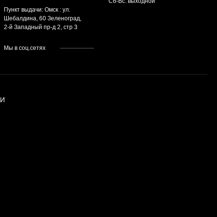
Cб-Вс: выходной
Пункт выдачи: Омск : ул.
Шебалдина, 60 Зеленоград,
2-й Западный пр-д 2, стр 3
Мы в соц.сетях
ИИ