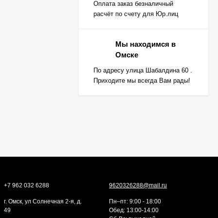
Оплата заказ безналичный
расчёт по счету для Юр.лиц
Мы находимся в
Омске
По адресу улица Шабалдина 60 .
Приходите мы всегда Вам рады!
+7 962 032 6288
9620326288@mail.ru
г. Омск, ул Солнечная 2-я, д.
Пн–пт: 9:00 - 18:00
49
Обед: 13:00-14:00