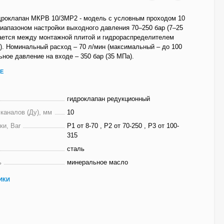
дроклапан МКРВ 10/3МР2 - модель с условным проходом 10
иапазоном настройки выходного давления 70–250 бар (7–25
ается между монтажной плитой и гидрораспределителем
). Номинальный расход – 70 л/мин (максимальный – до 100
ьное давление на входе – 350 бар (35 МПа).
Е
гидроклапан редукционный
каналов (Ду), мм
10
ки, Bar
Р1 от 8-70 , Р2 от 70-250 , Р3 от 100-
315
сталь
ь
минеральное масло
ИКИ