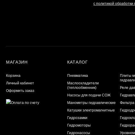
с политикой обработки
МАГАЗИН
КАТАЛОГ
Корзина
Пневматика
Плиты м
гидравл
Личный кабинет
Маслоохладители
(теплообменник)
Реле да
Оформить заказ
Насосы для подачи СОЖ
Гидравл
Манометры гидравлические
Фильтра
Катушки электромагнитные
Гидродр
Гидрозамки
Гидрокл
Гидромоторы
Гидрора
Гидронасосы
Уровнем