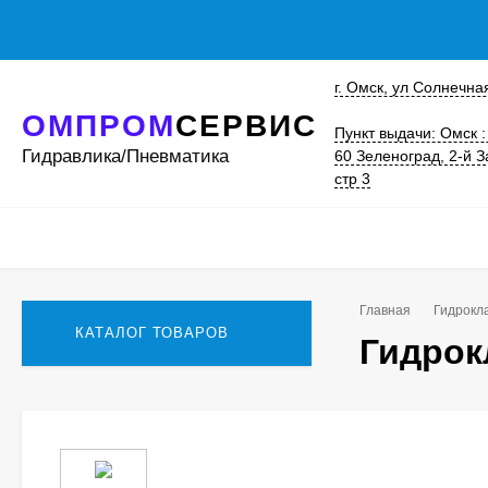
г. Омск, ул Солнечная
ОМПРОМ
СЕРВИС
Пункт выдачи: Омск :
Гидравлика/Пневматика
60 Зеленоград, 2-й З
стр 3
Главная
Гидрокл
КАТАЛОГ ТОВАРОВ
Гидрок