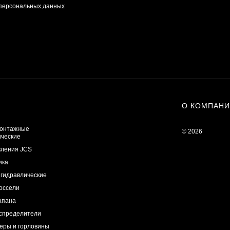
 персональных данных
О КОМПАН
онтажные
© 2026
ические
вления JCS
ика
 гидравлические
оссели
апана
спределители
еры и горловины