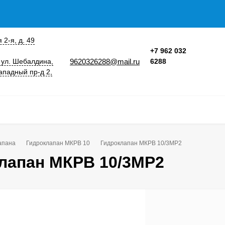
 2-я, д. 49
+7 962 032
9620326288@mail.ru
 ул. Шебалдина,
6288
ападный пр-д 2,
апана
Гидроклапан МКРВ 10
Гидроклапан МКРВ 10/3МР2
лапан МКРВ 10/3МР2