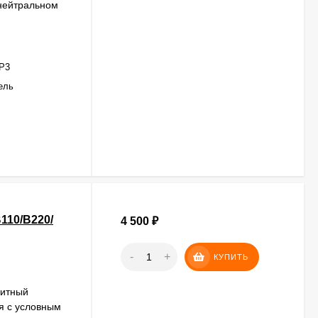
 нейтральном
Р3
ель
110/В220/
4 500
₽
-
+
КУПИТЬ
нитный
я с условным