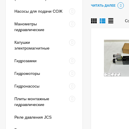
Гидрораспределите
ЧИТАТЬ ДАЛЕЕ
Насосы для подачи СОЖ
гидроприводах ста
дистанционное или
Со
Манометры
Структура условн
гидравлические
Катушки
В
золо
электромагнитные
Е
элек
Гидрозамки
6
усло
Гидромоторы
574А
Схем
подр
Гидронасосы
ОФ
без п
Плиты монтажные
гидравлические
В110
Напр
Пер
Реле давления JCS
В2
В3