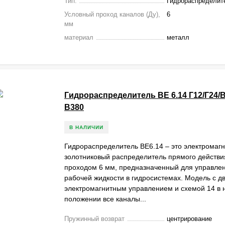
Тип:
Гидрораспределит
10 = 110В Г48=48В
20 = 220В Г220=220В
Условный проход каналов (Ду),
6
 = 380В
мм
материал
металл
ктеристики ВЕ6
спределителя
ВЕ 6
сход (l/min)
80
Гидрораспределитель ВЕ 6.14 Г12/Г24/В
ания в линиях A, B, P, Мпа
31.5
В380
и T, Мпа
16
В НАЛИЧИИ
ть
Минеральное масло
Гидрораспределитель ВЕ6.14 – это электромаг
золотниковый распределитель прямого действи
атур рабочей жидкости, ºС
-30 ... +80
проходом 6 мм, предназначенный для управле
рабочей жидкости в гидросистемах. Модель с д
ружающей среды, ºС
до +50
электромагнитным управлением и схемой 14 в
положении все каналы...
тей жидкости, сСт
25 ... 2320
Пружинный возврат
центрирование