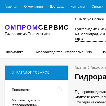
Главная
О компании
Доставка
Контакты
Оплата
г. Омск, ул Солнечн
ОМПРОМ
СЕРВИС
Пункт выдачи: Омск
Гидравлика/Пневматика
60 Зеленоград, 2-й
стр 3
Пневматика
Маслоохладители (теплообменник)
На
Главная
Гидрорасп
КАТАЛОГ ТОВАРОВ
Гидрора
Пневматика
Гидрораспределите
жидкости (останов
Маслоохладители
Это один из самы
(теплообменник)