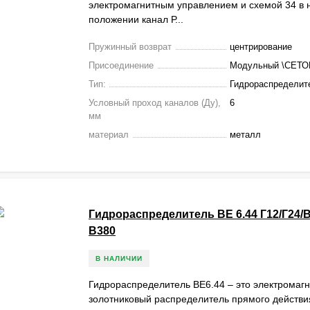
электромагнитным управлением и схемой 34 в
положении канал Р...
Пружинный возврат
центрирование
Присоединение
Модульный \СЕТО
Тип:
Гидрораспределит
Условный проход каналов (Ду),
6
мм
материал
металл
Гидрораспределитель ВЕ 6.44 Г12/Г24/В
В380
В НАЛИЧИИ
Гидрораспределитель ВЕ6.44 – это электромаг
золотниковый распределитель прямого действи