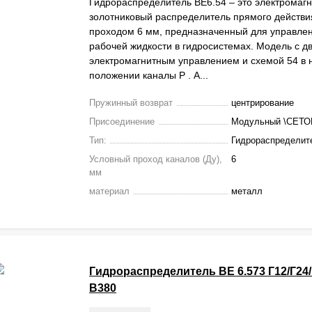
Гидрораспределитель ВЕ6.54 – это электромаг
золотниковый распределитель прямого действи
проходом 6 мм, предназначенный для управле
рабочей жидкости в гидросистемах. Модель с д
электромагнитным управлением и схемой 54 в
положении каналы Р . А...
Пружинный возврат
центрирование
Присоединение
Модульный \СЕТО
Тип:
Гидрораспределит
Условный проход каналов (Ду),
6
мм
материал
металл
Гидрораспределитель ВЕ 6.573 Г12/Г24/
В380