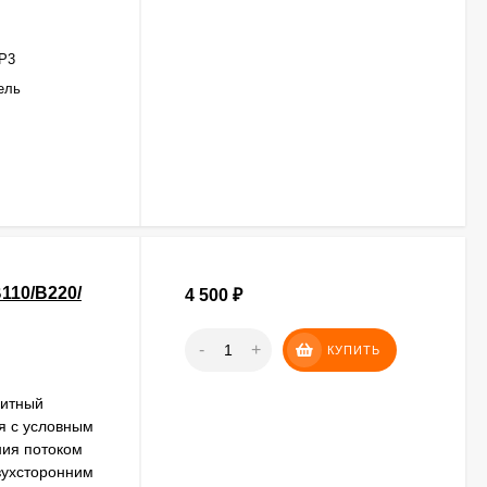
Р3
ель
110/В220/
4 500
₽
-
+
КУПИТЬ
нитный
я с условным
ния потоком
вухсторонним