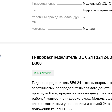
электромагнитом
1.6
Присоединение
Модульный \СЕТО
Тип:
Гидрораспределит
электромагнитами
2.2
Условный проход каналов (Ду),
6
ределителей ВЕ 6
мм
материал
Мелалл
исоединительные размеры ВЕ6
электромагнитным управлением
Гидрораспределитель ВЕ 6.24 Г12/Г24/В
электромагнитным управлением
В380
В НАЛИЧИИ
Гидрораспределитель ВЕ6.24 – это электромаг
золотниковый распределитель прямого действи
проходом 6 мм, предназначенный для управле
рабочей жидкости в гидросистемах. Модель с д
электромагнитным управлением и схемой 24 в
положении каналы Р , А,...