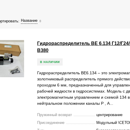
ль серии ВЕ относятся к модульной гидравлики что обеспечива
нков, прессов, технологического оборудования, строительной, д
 автоматическое управление.
Название
ртировать:
ого обозначения на примере ВЕ6.574А.ОФ В110
тниковый гидрораспределитель
Гидрораспределитель ВЕ 6.134 Г12/Г24/
В380
тромагнитное управление
В НАЛИЧИИ
вный проход = 6мм
Гидрораспределитель ВЕ6.134 – это электрома
а распределения рабочей жидкости
золотниковый распределитель прямого действи
обная таблица со схематическим обозначением см.ниже
проходом 6 мм, предназначенный для управле
рабочей жидкости в гидросистемах. Модель с д
ружинного возврата с фиксацией для схем 574, 574А
электромагнитным управлением и схемой 134 в
нейтральном положении каналы Р , А...
яжение
еменный ток: Постоянный ток:
Пружинный возврат
центрирование
4 = 24В Г12-12В
Присоединение
Модульный \СЕТО
6 = 36В Г24=24В