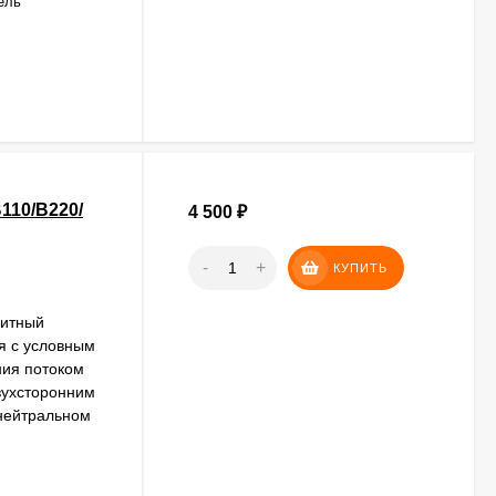
ель
110/В220/
4 500
₽
-
+
КУПИТЬ
нитный
я с условным
ния потоком
вухсторонним
 нейтральном