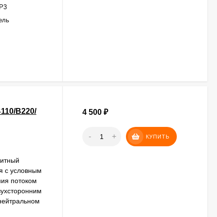
Р3
ель
110/В220/
4 500
₽
-
+
КУПИТЬ
нитный
я с условным
ния потоком
вухсторонним
 нейтральном