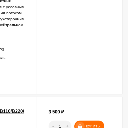
нитный
я с условным
ния потоком
вухсторонним
 нейтральном
Р3
ель
В110/В220/
3 500
₽
-
+
КУПИТЬ