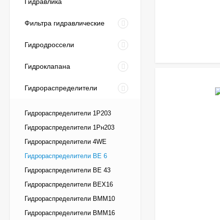
Гидравлика
В1
В2
В380
Фильтра гидравлические
Технические хара
Гидродроссели
Модель гидрора
Гидроклапана
Максимальный ра
Гидрораспределители
Давление нагнет
Гидрораспределители 1Р203
Давление в лини
Гидрораспределители 1Рн203
Гидрораспределители 4WE
Рабочая жидкос
Гидрораспределители ВЕ 6
Диапазон темпер
Гидрораспределители ВЕ 43
Температура ок
Гидрораспределители ВЕХ16
Гидрораспределители ВММ10
Диапазон вязкос
Гидрораспределители ВММ16