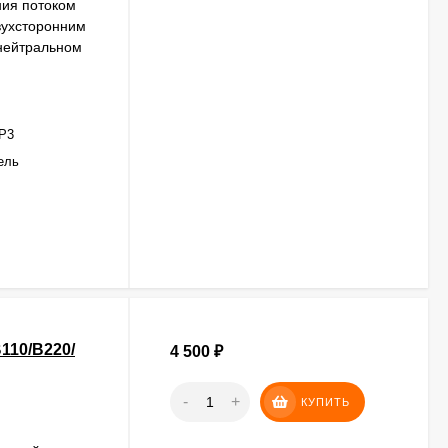
ния потоком
вухсторонним
 нейтральном
Р3
ель
110/В220/
4 500
₽
-
+
КУПИТЬ