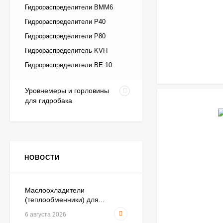
Масса с одним 
Гидрораспределители ВММ6
Гидрораспределители Р40
Масса с двумя 
Гидрораспределители Р80
Схемы гидрорасп
Гидрораспределитель KVH
Гидрораспределители ВЕ 10
Габаритные и пр
с двухсторонним 
Уровнемеры и горловины
для гидробака
с односторонним 
НОВОСТИ
Маслоохладители
(теплообменники) для...
6 августа 2026