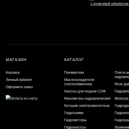
с политикой обработк
МАГАЗИН
КАТАЛОГ
Корзина
Пневматика
Плиты м
гидравл
Личный кабинет
Маслоохладители
(теплообменник)
Реле да
Оформить заказ
Насосы для подачи СОЖ
Гидравл
Манометры гидравлические
Фильтра
Катушки электромагнитные
Гидродр
Гидрозамки
Гидрокл
Гидромоторы
Гидрора
Гидронасосы
Уровнем