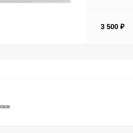
3 500
₽
ители