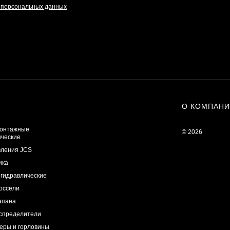
и персональных данных
О КОМПАН
онтажные
© 2026
ические
вления JCS
ика
 гидравлические
оссели
апана
спределители
еры и горловины