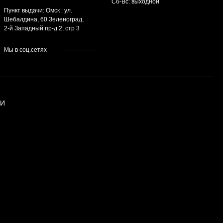
Cб-Вс: выходной
Пункт выдачи: Омск : ул.
Шебалдина, 60 Зеленоград,
2-й Западный пр-д 2, стр 3
Мы в соц.сетях
ИИ