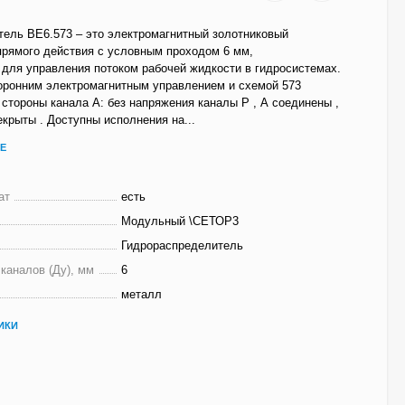
ель ВЕ6.573 – это электромагнитный золотниковый
прямого действия с условным проходом 6 мм,
для управления потоком рабочей жидкости в гидросистемах.
оронним электромагнитным управлением и схемой 573
 стороны канала А: без напряжения каналы P , А соединены ,
екрыты . Доступны исполнения на...
Е
ат
есть
Модульный \СЕТОР3
Гидрораспределитель
каналов (Ду), мм
6
металл
ИКИ