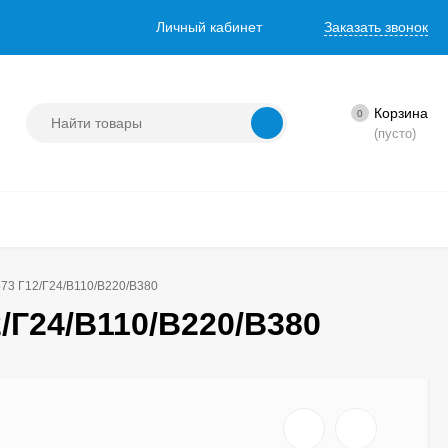
Личный кабинет
Заказать звонок
Корзина
0
(пусто)
73 Г12/Г24/В110/В220/В380
/Г24/В110/В220/В380