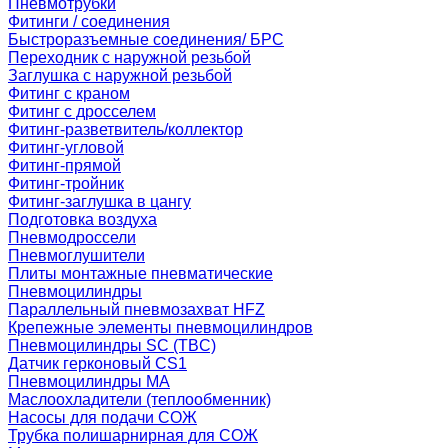
Пневмотрубки
Фитинги / соединения
Быстроразъемные соединения/ БРС
Переходник с наружной резьбой
Заглушка с наружной резьбой
Фитинг с краном
Фитинг с дросселем
Фитинг-разветвитель/коллектор
Фитинг-угловой
Фитинг-прямой
Фитинг-тройник
Фитинг-заглушка в цангу
Подготовка воздуха
Пневмодроссели
Пневмоглушители
Плиты монтажные пневматические
Пневмоцилиндры
Параллельный пневмозахват HFZ
Крепежные элементы пневмоцилиндров
Пневмоцилиндры SC (TBC)
Датчик герконовый CS1
Пневмоцилиндры MA
Маслоохладители (теплообменник)
Насосы для подачи СОЖ
Трубка полишарнирная для СОЖ