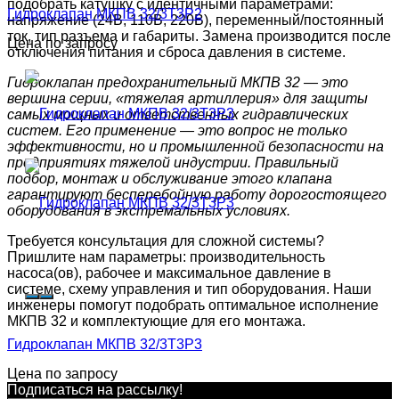
подобрать катушку с идентичными параметрами:
Гидроклапан МКПВ 32/3Т3Р2
напряжение (24В, 110В, 220В), переменный/постоянный
ток, тип разъема и габариты. Замена производится после
Цена по запросу
отключения питания и сброса давления в системе.
Гидроклапан предохранительный МКПВ 32 — это
вершина серии, «тяжелая артиллерия» для защиты
самых мощных и ответственных гидравлических
систем. Его применение — это вопрос не только
эффективности, но и промышленной безопасности на
предприятиях тяжелой индустрии. Правильный
подбор, монтаж и обслуживание этого клапана
гарантируют бесперебойную работу дорогостоящего
оборудования в экстремальных условиях.
Требуется консультация для сложной системы?
Пришлите нам параметры: производительность
насоса(ов), рабочее и максимальное давление в
системе, схему управления и тип оборудования. Наши
инженеры помогут подобрать оптимальное исполнение
МКПВ 32 и комплектующие для его монтажа.
Гидроклапан МКПВ 32/3Т3Р3
Цена по запросу
Подписаться на рассылкy!