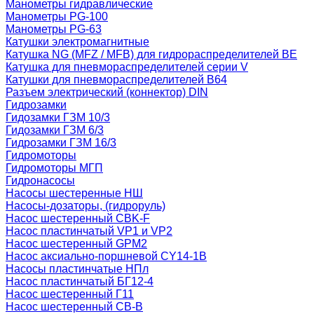
Манометры гидравлические
Манометры PG-100
Манометры PG-63
Катушки электромагнитные
Катушка NG (MFZ / MFB) для гидрораспределителей ВЕ
Катушка для пневмораспределителей серии V
Катушки для пневмораспределителей В64
Разъем электрический (коннектор) DIN
Гидрозамки
Гидозамки ГЗМ 10/3
Гидозамки ГЗМ 6/3
Гидрозамки ГЗМ 16/3
Гидромоторы
Гидромоторы МГП
Гидронасосы
Насосы шестеренные НШ
Насосы-дозаторы, (гидроруль)
Насос шестеренный CBK-F
Насос пластинчатый VP1 и VP2
Насос шестеренный GPM2
Насос аксиально-поршневой CY14-1B
Насосы пластинчатые НПл
Насос пластинчатый БГ12-4
Насос шестеренный Г11
Насос шестеренный СВ-В