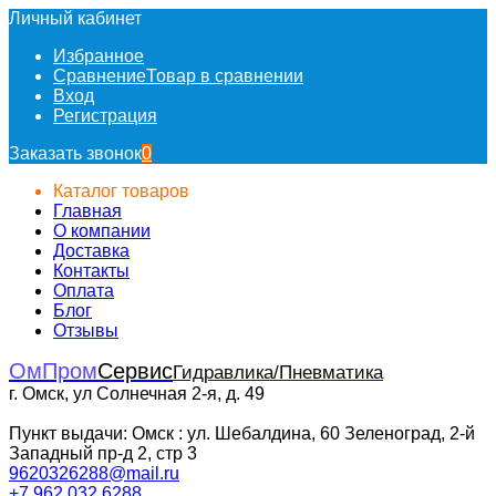
Личный кабинет
Избранное
Сравнение
Товар в сравнении
Вход
Регистрация
Заказать звонок
0
Каталог товаров
Главная
О компании
Доставка
Контакты
Оплата
Блог
Отзывы
ОмПром
Сервис
Гидравлика/Пневматика
г. Омск, ул Солнечная 2-я, д. 49
Пункт выдачи: Омск : ул. Шебалдина, 60 Зеленоград, 2-й
Западный пр-д 2, стр 3
9620326288@mail.ru
+7 962 032 6288