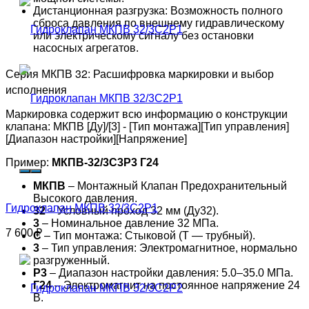
Дистанционная разгрузка: Возможность полного
сброса давления по внешнему гидравлическому
или электрическому сигналу без остановки
насосных агрегатов.
Серия МКПВ 32: Расшифровка маркировки и выбор
исполнения
Маркировка содержит всю информацию о конструкции
клапана: МКПВ [Ду]/[3] - [Тип монтажа][Тип управления]
[Диапазон настройки][Напряжение]
Пример:
МКПВ-32/3С3Р3 Г24
МКПВ
– Монтажный Клапан Предохранительный
Высокого давления.
Гидроклапан МКПВ 32/3С2Р1
32
– Условный проход 32 мм (Ду32).
3
– Номинальное давление 32 МПа.
7 600
₽
С
– Тип монтажа: Стыковой (Т — трубный).
3
– Тип управления: Электромагнитное, нормально
разгруженный.
Р3
– Диапазон настройки давления: 5.0–35.0 МПа.
Г24
– Электромагнит на постоянное напряжение 24
В.