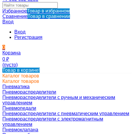
Избранное
Товар в избранном
Сравнение
Товар в сравнении
Вход
Вход
Регистрация
0
Корзина
0
₽
(пусто)
Товар в корзине!
Каталог товаров
Каталог товаров
Пневматика
Пневмораспределители
Пневмораспределители с ручным и механическим
управлением
Пневмопедали
Пневмораспределители с пневматическим управлением
Пневмораспределители с электромагнитным
управлением
Пневмоклапана