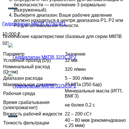
безопасности — исполнение 3 (нормально
разгруженный).
Выберите диапазон: Ваше рабочее давление
должно находиться в центре диапазона Р1, Р2 или
Гидроклапан МКПВ 32/3С3Р1
Р3 для оптимальной точности.
10 000
₽
Технические характеристики (базовые для серии МКПВ
32)
Параметр
Значение
Условный проход (Dу)
32 мм
Номинальный расход
320 л/мин
(Qном)
Диапазон расхода
5 – 300 л/мин
Максимальное давление
35 МПа (350 бар)
Минеральные масла (ИГП,
Рабочая среда
ВМГЗ)
Время срабатывания
не более 0.2 с
(электромагнит)
Вязкость рабочей жидкости
22 – 200 сСт
40 – 80 мкм (рекомендовано
Тонкость фильтрации
≤ 25 мкм)