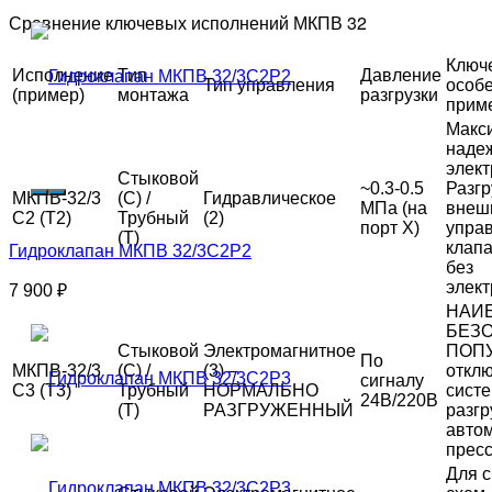
Сравнение ключевых исполнений МКПВ 32
Ключ
Исполнение
Тип
Давление
Тип управления
особе
(пример)
монтажа
разгрузки
прим
Макс
надеж
элект
Стыковой
~0.3-0.5
Разгр
МКПВ-32/3
(С) /
Гидравлическое
МПа (на
внеш
С2 (Т2)
Трубный
(2)
порт Х)
упра
(Т)
клапа
Гидроклапан МКПВ 32/3С2Р2
без
элект
7 900
₽
НАИ
БЕЗ
Стыковой
Электромагнитное
ПОПУ
По
МКПВ-32/3
(С) /
(3) –
откл
сигналу
С3 (Т3)
Трубный
НОРМАЛЬНО
сист
24В/220В
(Т)
РАЗГРУЖЕННЫЙ
разгр
авто
пресс
Для 