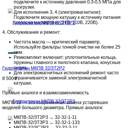
подключите к источнику давления 0.3-0.5 МПа для
разгрузки.
Для исполнения 3, 4 (электромагнитное):
Подключите мощную катушку к источнику питания
согласно маркировке (24В, 110В, 220В).
4. Обслуживание и ремонт:
Чистота масла — критический параметр.
Используйте фильтры тонкой очистки не более 25
мкм.
Ремкомплект включает: уплотнительные кольца,
пружины главного и пилотного клапана, конусные
седла.
Гидроклапан МКПВ 32/3Т2Р2
Для электромагнитных исполнений ремонт часто
ограничивается заменой электромагнитной
8 500
₽
катушки.
Прямые аналоги и взаимозаменяемость
МКПВ 32 — это современная замена устаревших
моделей большого диаметра. Прямые аналоги:
МКПВ-32/3Т2Р3 → 32-32-1-11
МКПВ-32/3Т3Р3 → 32-32-1-133
МКПВ-32/3С2Р3 → 32-32-2-11