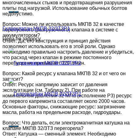
многочисленных стыков и предотвращения разрушения
плиты под нагрузкой. Использование обычных болтов
недопустимо.
Вопрос: Можно ли использовать МКПВ 32 в качестве
Гидроклапан МКПВ 32/3Т3Р1
перепускного (разгрузочного) клапана в системе с
аккумулятором?
Цена по запросу
Ответ: Да, его конструкция и принцип действия
позволяют использовать его в этой роли. Однако
необходимо правильно настроить давление и убедиться,
что расход через клапан в режиме постоянного
перепуска не превышает 320 л/мин.
Вопрос: Какой ресурс у клапана МКПВ 32 и от чего он
зависит?
Ответ: Ресурс напрямую зависит от давления
эксплуатации (см. Таблицу 2). При работе на
номинальном давлении 32 МПа (исполнение Р3) ресурс
до первого капремонта составляет около 2000 часов.
Основные факторы, снижающие ресурс: загрязнение
масла, работа на предельном расходе, гидроудары.
Вопрос: Что делать, если электромагнитная катушка на
клапане МКПВ 32/3Т3 перегорела?
Ответ: Катушка — сменный элемент. Необходимо