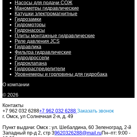
Насосы для подачи СОЖ
Манометры гидравлические
Катушки электромагнитные
Гидрозамки
Гидромоторы
Гидронасосы
Плиты монтажные гидравлические
Реле давления JCS
Гидравлика
Фильтра гидравлические
Гидродроссели
Гидроклапана
Гидрораспределители
Уровнемеры и горловины для гидробака
О компании
© 2026
Контакты
+7 962 032 6288
+7 962 032 6288
Заказать звонок
г. Омск, ул Солнечная 2-я, д. 49
Пункт выдачи: Омск : ул. Шебалдина, 60 Зеленоград, 2-й
Западный пр-д 2, стр 3
9620326288@mail.ru
Пн–пт: 9:00 -