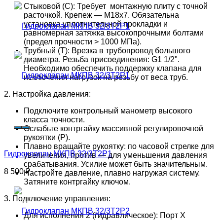
Стыковой (С): Требует монтажную плиту с точной
расточкой. Крепеж — M18x7. Обязательна
установка уплотнительной прокладки и
равномерная затяжка высокопрочными болтами
(предел прочности > 1000 МПа).
Трубный (Т): Врезка в трубопровод большого
диаметра. Резьба присоединения: G1 1/2".
Необходимо обеспечить поддержку клапана для
исключения нагрузок на резьбу от веса труб.
2. Настройка давления:
Подключите контрольный манометр высокого
класса точности.
Ослабьте контргайку массивной регулировочной
рукоятки (Р).
Плавно вращайте рукоятку: по часовой стрелке для
Гидроклапан МКПВ 32/3Т2Р1
увеличения, против — для уменьшения давления
срабатывания. Усилие может быть значительным.
8 500
₽
Настройте давление, плавно нагружая систему.
Затяните контргайку ключом.
3. Подключение управления:
Для исполнения 2 (гидравлическое): Порт Х