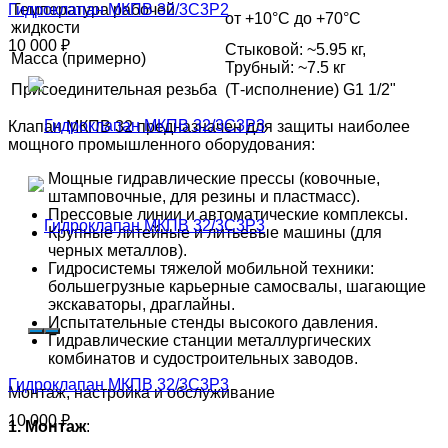
Гидроклапан МКПВ 32/3С3Р2
Температура рабочей
от +10°C до +70°C
жидкости
10 000
₽
Стыковой: ~5.95 кг,
Масса (примерно)
Трубный: ~7.5 кг
Присоединительная резьба
(Т-исполнение) G1 1/2"
Клапан МКПВ 32 предназначен для защиты наиболее
мощного промышленного оборудования:
Мощные гидравлические прессы (ковочные,
штамповочные, для резины и пластмасс).
Прессовые линии и автоматические комплексы.
Крупные литейные и литьевые машины (для
черных металлов).
Гидросистемы тяжелой мобильной техники:
большегрузные карьерные самосвалы, шагающие
экскаваторы, драглайны.
Испытательные стенды высокого давления.
Гидравлические станции металлургических
комбинатов и судостроительных заводов.
Гидроклапан МКПВ 32/3С3Р3
Монтаж, настройка и обслуживание
10 000
₽
1. Монтаж
: