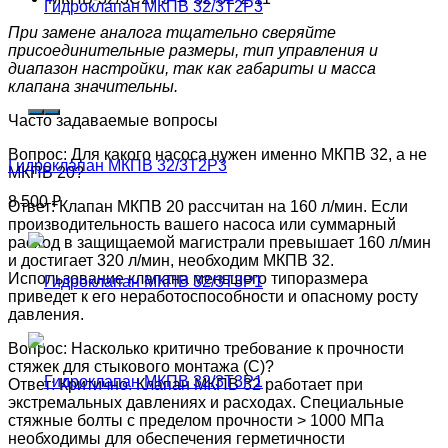
При замене аналога тщательно сверяйте
присоединительные размеры, тип управления и
диапазон настройки, так как габариты и масса
клапана значительны.
Часто задаваемые вопросы
Вопрос: Для какого насоса нужен именно МКПВ 32, а не
Гидроклапан МКПВ 32/3Т2Р3
МКПВ 20?
8 500
₽
Ответ: Клапан МКПВ 20 рассчитан на 160 л/мин. Если
производительность вашего насоса или суммарный
расход в защищаемой магистрали превышает 160 л/мин
и достигает 320 л/мин, необходим МКПВ 32.
Использование клапана меньшего типоразмера
приведет к его неработоспособности и опасному росту
давления.
Вопрос: Насколько критично требование к прочности
стяжек для стыкового монтажа (С)?
Ответ: Критично. Клапан МКПВ 32 работает при
экстремальных давлениях и расходах. Специальные
стяжные болты с пределом прочности > 1000 МПа
необходимы для обеспечения герметичности