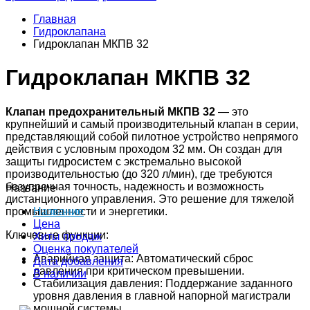
Главная
Гидроклапана
Гидроклапан МКПВ 32
Гидроклапан МКПВ 32
Клапан предохранительный МКПВ 32
— это
крупнейший и самый производительный клапан в серии,
представляющий собой пилотное устройство непрямого
действия с условным проходом 32 мм. Он создан для
защиты гидросистем с экстремально высокой
производительностью (до 320 л/мин), где требуются
безупречная точность, надежность и возможность
Название
дистанционного управления. Это решение для тяжелой
промышленности и энергетики.
Название
Цена
Ключевые функции:
Хиты продаж
Оценка покупателей
Аварийная защита: Автоматический сброс
Дата добавления
давления при критическом превышении.
В наличии
Стабилизация давления: Поддержание заданного
уровня давления в главной напорной магистрали
мощной системы.