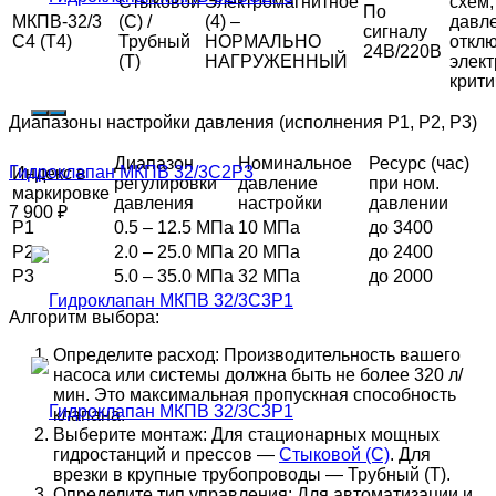
Стыковой
Электромагнитное
схем,
По
МКПВ-32/3
(С) /
(4) –
давл
сигналу
С4 (Т4)
Трубный
НОРМАЛЬНО
откл
24В/220В
(Т)
НАГРУЖЕННЫЙ
элект
крити
Диапазоны настройки давления (исполнения Р1, Р2, Р3)
Диапазон
Номинальное
Ресурс (час)
Гидроклапан МКПВ 32/3С2Р3
Индекс в
регулировки
давление
при ном.
маркировке
давления
настройки
давлении
7 900
₽
Р1
0.5 – 12.5 МПа
10 МПа
до 3400
Р2
2.0 – 25.0 МПа
20 МПа
до 2400
Р3
5.0 – 35.0 МПа
32 МПа
до 2000
Алгоритм выбора:
Определите расход: Производительность вашего
насоса или системы должна быть не более 320 л/
мин. Это максимальная пропускная способность
клапана.
Выберите монтаж: Для стационарных мощных
гидростанций и прессов —
Стыковой (С)
. Для
врезки в крупные трубопроводы — Трубный (Т).
Определите тип управления: Для автоматизации и