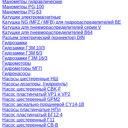
Манометры гидравлические
Манометры PG-100
Манометры PG-63
Катушки электромагнитные
Катушка NG (MFZ / MFB) для гидрораспределителей ВЕ
Катушка для пневмораспределителей серии V
Катушки для пневмораспределителей В64
Разъем электрический (коннектор) DIN
Гидрозамки
Гидозамки ГЗМ 10/3
Гидозамки ГЗМ 6/3
Гидрозамки ГЗМ 16/3
Гидромоторы
Гидромоторы МГП
Гидронасосы
Насосы шестеренные НШ
Насосы-дозаторы, (гидроруль)
Насос шестеренный CBK-F
Насос пластинчатый VP1 и VP2
Насос шестеренный GPM2
Насос аксиально-поршневой CY14-1B
Насосы пластинчатые НПл
Насос пластинчатый БГ12-4
Насос шестеренный Г11
Насос шестеренный СВ-В