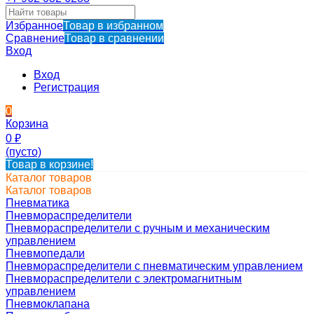
Избранное
Товар в избранном
Сравнение
Товар в сравнении
Вход
Вход
Регистрация
0
Корзина
0
₽
(пусто)
Товар в корзине!
Каталог товаров
Каталог товаров
Пневматика
Пневмораспределители
Пневмораспределители с ручным и механическим
управлением
Пневмопедали
Пневмораспределители с пневматическим управлением
Пневмораспределители с электромагнитным
управлением
Пневмоклапана