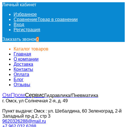
Личный кабинет
Избранное
Сравнение
Товар в сравнении
Вход
Регистрация
Заказать звонок
0
Каталог товаров
Главная
О компании
Доставка
Контакты
Оплата
Блог
Отзывы
ОмПром
Сервис
Гидравлика/Пневматика
г. Омск, ул Солнечная 2-я, д. 49
Пункт выдачи: Омск : ул. Шебалдина, 60 Зеленоград, 2-й
Западный пр-д 2, стр 3
9620326288@mail.ru
+7 962 032 6288