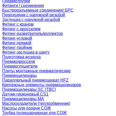
Пневмотрубки
Фитинги / соединения
Быстроразъемные соединения/ БРС
Переходник с наружной резьбой
Заглушка с наружной резьбой
Фитинг с краном
Фитинг с дросселем
Фитинг-разветвитель/коллектор
Фитинг-угловой
Фитинг-прямой
Фитинг-тройник
Фитинг-заглушка в цангу
Подготовка воздуха
Пневмодроссели
Пневмоглушители
Плиты монтажные пневматические
Пневмоцилиндры
Параллельный пневмозахват HFZ
Крепежные элементы пневмоцилиндров
Пневмоцилиндры SC (TBC)
Датчик герконовый CS1
Пневмоцилиндры MA
Маслоохладители (теплообменник)
Насосы для подачи СОЖ
Трубка полишарнирная для СОЖ