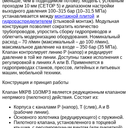
(меньше, чем в подводимом потоке). Модель с условным
проходом 10 мм (CETOP 5) и диапазоном настройки
выходного давления 100–315 бар (10–31.5 МПа)
устанавливается между
монтажной плитой
и
гидрораспределителем
(стыковой монтаж). Модульная
конструкция позволяет сократить количество
трубопроводов, упростить сборку гидроприводов и
облегчить модернизацию оборудования. Номинальный
расход – 70 л/мин (максимальный – до 100 л/мин),
максимальное давление на входе – 350 бар (35 МПа).
Клапан контролирует линию Р (напор) и редуцирует
давление в той же линии. Доступны также исполнения с
регулировкой в линиях А или В. Применяется в
гидроприводах станков, прессов, литейных и литьевых
машин, мобильной техники.
Конструкция и принцип работы
Клапан МКРВ 10/3МР3 является редукционным клапаном
непрямого (пилотного) действия. Состоит из:
Корпуса с каналами P (напор), T (слив), A и B
(рабочие линии).
Основного золотника (редуцирующего) с пружиной.
Пилотного клапана, установленного в торцевой
крышке, с регулировочным винтом (или рукояткой).