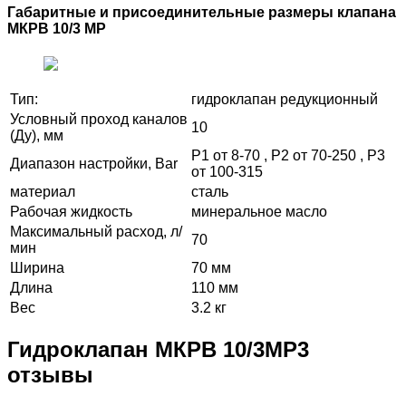
Габаритные и присоединительные размеры клапана
МКРВ 10/3 МР
Тип:
гидроклапан редукционный
Условный проход каналов
10
(Ду), мм
Р1 от 8-70 , Р2 от 70-250 , Р3
Диапазон настройки, Bar
от 100-315
материал
сталь
Рабочая жидкость
минеральное масло
Максимальный расход, л/
70
мин
Ширина
70 мм
Длина
110 мм
Вес
3.2 кг
Гидроклапан МКРВ 10/3МР3
отзывы