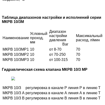
Таблица диапазонов настройки и исполнений серии
МКРВ 10/3М
Диапазон
Условный
настройки
Максимальный
Наименование
проход,
давления
расход, л/мин
мм
Bar
МКРВ 10/3МР1
10
от 8-70
70
МКРВ 10/3МР2
10
от 70-250
70
МКРВ 10/3МР3
10
от 100-315
70
Гидравлическая схема клапана МКРВ 10/3 МР
МКРВ 10/3
регулировка в канале P
линия P в линию Т
МКРВ 10/3 А
регулировка в канале А
линия А в линию Т
МКРВ 10/3 В
регулировка в канале В
линия В в линию Т