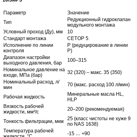
Параметр
Значение
Редукционный гидроклапан
Тип
модульного монтажа
Условный проход (Ду), мм
10
Стандарт монтажа
CETOP 5
Исполнение по линии
P (редуцирование в линии
контроля
P)
Диапазон настройки
100–315
выходного давления, бар
Номинальное давление на
32 (320) – макс. 35 (350)
входе, МПа (бар)
Номинальный расход, л/
70 (макс. расход 100 л/мин)
мин
Минеральные масла HL,
Рабочая жидкость
HLP
Вязкость рабочей
20–200 (рекомендуемая)
жидкости, мм²/с
25 (класс чистоты не хуже 9
Тонкость фильтрации, мкм
по NAS 1638)
Температура рабочей
-15 … +90
жидкости, °С