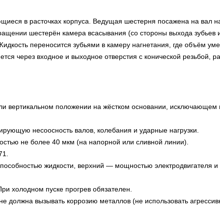
щиеся в расточках корпуса. Ведущая шестерня посажена на вал н
ращении шестерён камера всасывания (со стороны выхода зубьев 
Жидкость переносится зубьями в камеру нагнетания, где объём ум
яется через входное и выходное отверстия с конической резьбой, 
или вертикальном положении на жёстком основании, исключающем 
ирующую несоосность валов, колебания и ударные нагрузки.
остью не более 40 мкм (на напорной или сливной линии).
71.
пособностью жидкости, верхний — мощностью электродвигателя и
При холодном пуске прогрев обязателен.
не должна вызывать коррозию металлов (не использовать агрессив