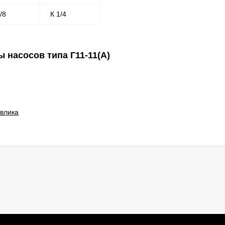
/8
К 1/4
 насосов типа Г11-11(А)
влика