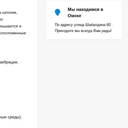
Мы находимся в
а шпонке,
Омске
из
По адресу улица Шабалдина 60 .
еньшается и
Приходите мы всегда Вам рады!
расположенные
вибрации.
ные среды).