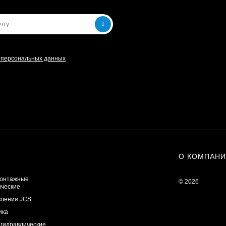
и персональных данных
О КОМПАН
онтажные
© 2026
ические
вления JCS
ика
 гидравлические