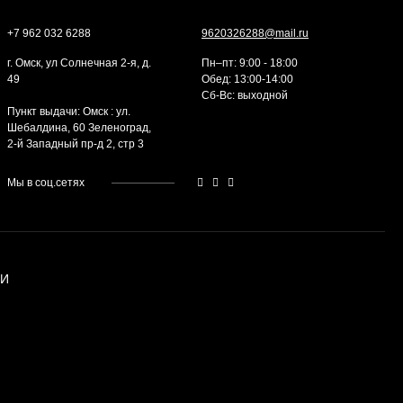
+7 962 032 6288
9620326288@mail.ru
г. Омск, ул Солнечная 2-я, д.
Пн–пт: 9:00 - 18:00
49
Обед: 13:00-14:00
Cб-Вс: выходной
Пункт выдачи: Омск : ул.
Шебалдина, 60 Зеленоград,
2-й Западный пр-д 2, стр 3
Мы в соц.сетях
ИИ