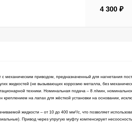
4 300
₽
т с механическим приводом, предназначенный для нагнетания пос
угих жидкостей (не вызывающих коррозию металла, без механичес
тационарной техники. Номинальная подача – 8 л/мин, номинально
ён креплением на лапах для жёсткой установки на основании, ис
иваемой жидкости – от 10 до 400 мм²/с, что позволяет использова
триальные). Привод через упругую муфту компенсирует несоосност