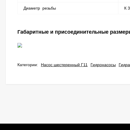
Диаметр резьбы
К 3
Габаритные и присоединительные размеры
Категории:
Насос шестеренный Г11
Гидронасосы
Гидра