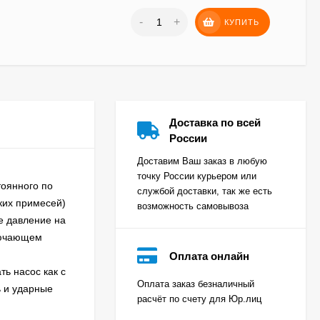
-
+
КУПИТЬ
Доставка по всей
России
Доставим Ваш заказ в любую
точку России курьером или
тоянного по
службой доставки, так же есть
ких примесей)
возможность самовывоза
е давление на
ключающем
Оплата онлайн
ть насос как с
Оплата заказ безналичный
ь и ударные
расчёт по счету для Юр.лиц