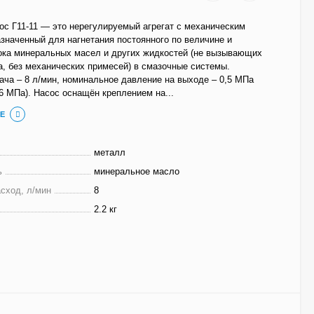
с Г11-11 — это нерегулируемый агрегат с механическим
значенный для нагнетания постоянного по величине и
ока минеральных масел и других жидкостей (не вызывающих
, без механических примесей) в смазочные системы.
ча – 8 л/мин, номинальное давление на выходе – 0,5 МПа
6 МПа). Насос оснащён креплением на...
Е
металл
ь
минеральное масло
сход, л/мин
8
2.2 кг