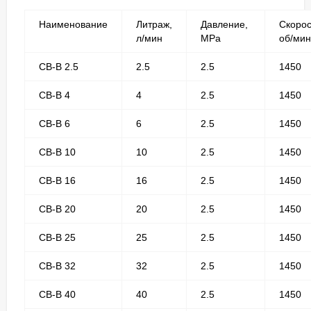
Наименование
Литраж,
Давление,
Скорос
л/мин
МРа
об/мин
СВ-В 2.5
2.5
2.5
1450
СВ-В 4
4
2.5
1450
СВ-В 6
6
2.5
1450
СВ-В 10
10
2.5
1450
СВ-В 16
16
2.5
1450
СВ-В 20
20
2.5
1450
СВ-В 25
25
2.5
1450
СВ-В 32
32
2.5
1450
СВ-В 40
40
2.5
1450