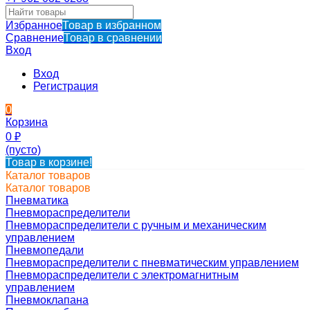
Избранное
Товар в избранном
Сравнение
Товар в сравнении
Вход
Вход
Регистрация
0
Корзина
0
₽
(пусто)
Товар в корзине!
Каталог товаров
Каталог товаров
Пневматика
Пневмораспределители
Пневмораспределители с ручным и механическим
управлением
Пневмопедали
Пневмораспределители с пневматическим управлением
Пневмораспределители с электромагнитным
управлением
Пневмоклапана