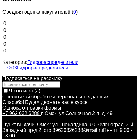
Средняя оценка покупателей:
(
0
)
0
0
0
0
0
Категории:
Гидрораспределители
1Р203
Гидрораспределители
Подписаться на рассылкy!
Я согласен(a)
с политикой обработки персональных данных
Спасибо! Будем держать вас в курсе.
Ошибка отправки формы
+7 962 032 6288
г. Омск, ул Солнечная 2-я, д. 49
Пункт выдачи: Омск : ул. Шебалдина, 60 Зеленоград, 2-й
Западный пр-д 2, стр 3
9620326288@mail.ru
Пн–пт: 9:00 -
18:00