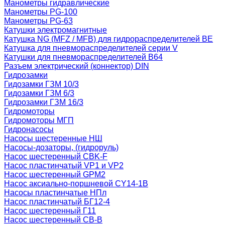
Манометры гидравлические
Манометры PG-100
Манометры PG-63
Катушки электромагнитные
Катушка NG (MFZ / MFB) для гидрораспределителей ВЕ
Катушка для пневмораспределителей серии V
Катушки для пневмораспределителей В64
Разъем электрический (коннектор) DIN
Гидрозамки
Гидозамки ГЗМ 10/3
Гидозамки ГЗМ 6/3
Гидрозамки ГЗМ 16/3
Гидромоторы
Гидромоторы МГП
Гидронасосы
Насосы шестеренные НШ
Насосы-дозаторы, (гидроруль)
Насос шестеренный CBK-F
Насос пластинчатый VP1 и VP2
Насос шестеренный GPM2
Насос аксиально-поршневой CY14-1B
Насосы пластинчатые НПл
Насос пластинчатый БГ12-4
Насос шестеренный Г11
Насос шестеренный СВ-В