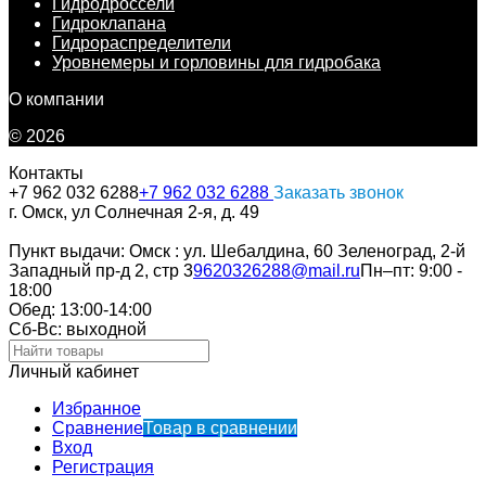
Гидродроссели
Гидроклапана
Гидрораспределители
Уровнемеры и горловины для гидробака
О компании
© 2026
Контакты
+7 962 032 6288
+7 962 032 6288
Заказать звонок
г. Омск, ул Солнечная 2-я, д. 49
Пункт выдачи: Омск : ул. Шебалдина, 60 Зеленоград, 2-й
Западный пр-д 2, стр 3
9620326288@mail.ru
Пн–пт: 9:00 -
18:00
Обед: 13:00-14:00
Cб-Вс: выходной
Личный кабинет
Избранное
Сравнение
Товар в сравнении
Вход
Регистрация