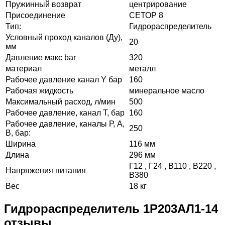
Пружинный возврат
центрирование
Присоединение
СЕТОР 8
Тип:
Гидрораспределитель
Условный проход каналов (Ду),
20
мм
Давление макс bar
320
материал
металл
Рабочее давление канал Y бар
160
Рабочая жидкость
минеральное масло
Максимальный расход, л/мин
500
Рабочее давление, канал Т, бар
160
Рабочее давление, каналы Р, А,
250
В, бар:
Ширина
116 мм
Длина
296 мм
Г12 , Г24 , В110 , В220 ,
Напряжения питания
В380
Вес
18 кг
Гидрораспределитель 1Р203АЛ1-14
отзывы