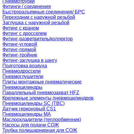
Пневмотрубки
Фитинги / соединения
Быстроразъемные соединения/ БРС
Переходник с наружной резьбой
Заглушка с наружной резьбой
Фитинг с краном
Фитинг с дросселем
Фитинг-разветвитель/коллектор
Фитинг-угловой
Фитинг-прямой
Фитинг-тройник
Фитинг-заглушка в цангу
Подготовка воздуха
Пневмодроссели
Пневмоглушители
Плиты монтажные пневматические
Пневмоцилиндры
Параллельный пневмозахват HFZ
Крепежные элементы пневмоцилиндров
Пневмоцилиндры SC (TBC)
Датчик герконовый CS1
Пневмоцилиндры MA
Маслоохладители (теплообменник)
Насосы для подачи СОЖ
Трубка полишарнирная для СОЖ