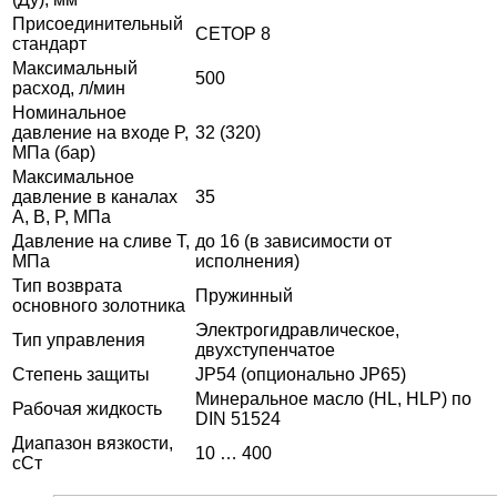
Присоединительный
СЕТОР 8
стандарт
Максимальный
500
расход, л/мин
Номинальное
давление на входе P,
32 (320)
МПа (бар)
Максимальное
давление в каналах
35
A, B, P, МПа
Давление на сливе T,
до 16 (в зависимости от
МПа
исполнения)
Тип возврата
Пружинный
основного золотника
Электрогидравлическое,
Тип управления
двухступенчатое
Степень защиты
JP54 (опционально JP65)
Минеральное масло (HL, HLP) по
Рабочая жидкость
DIN 51524
Диапазон вязкости,
10 … 400
сСт