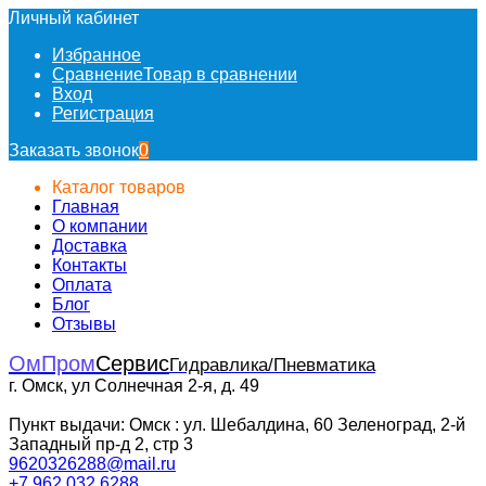
Личный кабинет
Избранное
Сравнение
Товар в сравнении
Вход
Регистрация
Заказать звонок
0
Каталог товаров
Главная
О компании
Доставка
Контакты
Оплата
Блог
Отзывы
ОмПром
Сервис
Гидравлика/Пневматика
г. Омск, ул Солнечная 2-я, д. 49
Пункт выдачи: Омск : ул. Шебалдина, 60 Зеленоград, 2-й
Западный пр-д 2, стр 3
9620326288@mail.ru
+7 962 032 6288