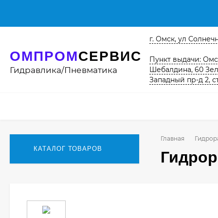
г. Омск, ул Солнечна
ОМПРОМ
СЕРВИС
Пункт выдачи: Омск
Гидравлика/Пневматика
Шебалдина, 60 Зел
Западный пр-д 2, с
Главная
Гидрор
КАТАЛОГ ТОВАРОВ
Гидрор