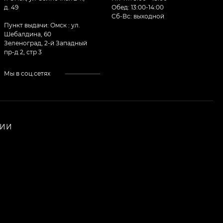
д. 49
Обед: 13:00-14:00
Cб-Вс: выходной
Пункт выдачи: Омск : ул.
Шебалдина, 60
Зеленоград, 2-й Западный
пр-д 2, стр 3
Мы в соц.сетях
НИИ