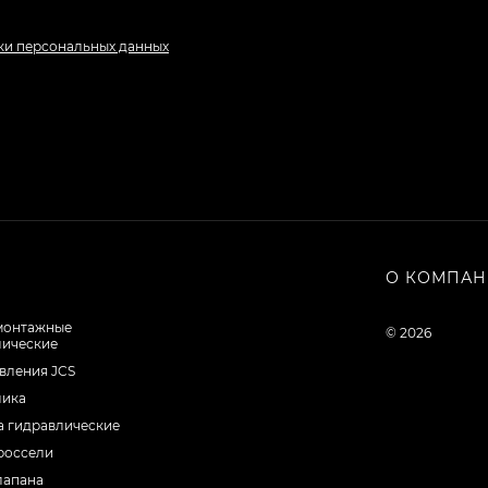
ки персональных данных
О КОМПА
монтажные
© 2026
лические
вления JCS
лика
а гидравлические
россели
лапана