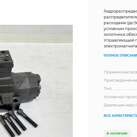
Гидрораспредел
распределитель
расходами (до 5
условным прохо
золотника обес
Управляющий пи
электромагнита
ПОЛНОЕ ОПИСАНИ
Пружинный воз
Присоединени
Тип:
Условный прохо
Давление макс 
ВСЕ ХАРАКТЕРИСТ
В НАЛИЧИИ