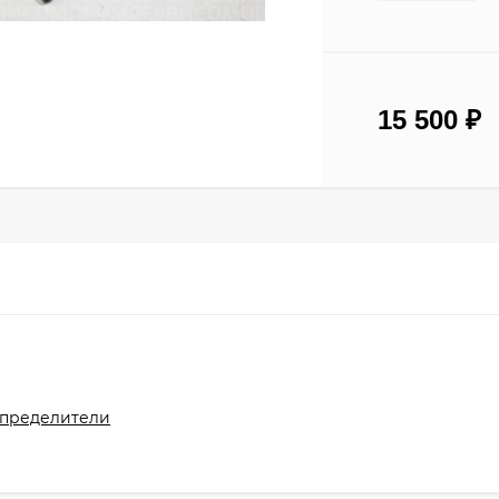
15 500
₽
спределители