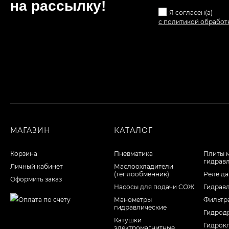
на рассылкy!
Я согласен(a)
с политикой обработ
МАГАЗИН
КАТАЛОГ
Корзина
Пневматика
Плиты 
гидрав
Личный кабинет
Маслоохладители
(теплообменник)
Реле да
Оформить заказ
Насосы для подачи СОЖ
Гидрав
Манометры
Фильтр
гидравлические
Гидрод
Катушки
Гидрок
электромагнитные