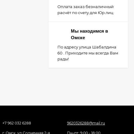
Оплата заказ безналичный
расчёт по счету для Юр.лиц
Мы находимся в
Омске
По адресу улица Шабалдина
60 . Приходите мы всегда Вам
рады!
+7 962 032 6288
9620326288@mail.ru
г. Омск, ул Солнечная 2-я,
Пн–пт: 9:00 - 18:00