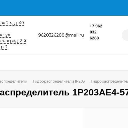
я 2-я, д. 49
+7 962
032
9620326288@mail.ru
 : ул.
6288
еноград, 2-й
тр 3
аспределители
Гидрораспределители 1Р203
Гидрораспределител
аспределитель 1Р203АЕ4-5