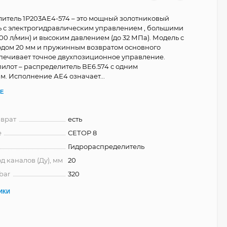
итель 1Р203АЕ4-574 – это мощный золотниковый
 с электрогидравлическим управлением , большими
00 л/мин) и высоким давлением (до 32 МПа). Модель с
дом 20 мм и пружинным возвратом основного
печивает точное двухпозиционное управление.
лот – распределитель ВЕ6.574 с одним
м. Исполнение АЕ4 означает...
Е
врат
есть
е
СЕТОР 8
Гидрораспределитель
д каналов (Ду), мм
20
bar
320
ИКИ