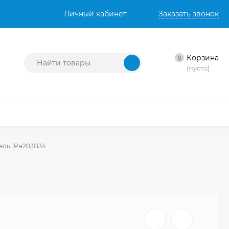
Личный кабинет
Заказать звонок
Корзина
0
(пусто)
ель 1Рн203В34