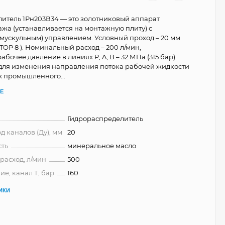
итель 1Рн203В34 — это золотниковый аппарат
ажа (устанавливается на монтажную плиту) с
мускульным) управлением. Условный проход – 20 мм
OP 8 ). Номинальный расход – 200 л/мин,
бочее давление в линиях P, A, B – 32 МПа (315 бар).
для изменения направления потока рабочей жидкости
х промышленного...
Е
Гидрораспределитель
д каналов (Ду), мм
20
сть
минеральное масло
асход, л/мин
500
е, канал Т, бар
160
ИКИ