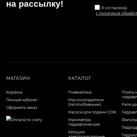
на рассылкy!
Я согласен(a)
с политикой обрабо
МАГАЗИН
КАТАЛОГ
Корзина
Пневматика
Плиты 
гидрав
Личный кабинет
Маслоохладители
(теплообменник)
Реле да
Оформить заказ
Насосы для подачи СОЖ
Гидрав
Манометры
Фильтр
гидравлические
Гидрод
Катушки
Гидрок
электромагнитные