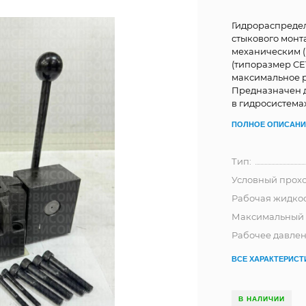
Гидрораспредел
стыкового монт
механическим (
(типоразмер CET
максимальное ра
Предназначен 
в гидросистема
ПОЛНОЕ ОПИСАНИ
Тип:
Условный прохо
Рабочая жидко
Максимальный р
Рабочее давлени
ВСЕ ХАРАКТЕРИСТ
В НАЛИЧИИ