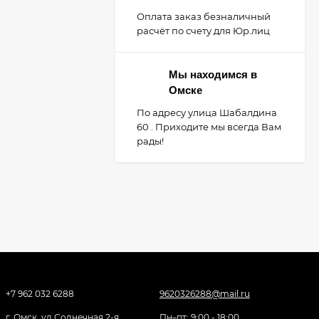
Оплата заказ безналичный
расчёт по счету для Юр.лиц
Мы находимся в
Омске
По адресу улица Шабалдина
60 . Приходите мы всегда Вам
рады!
+7 962 032 6288
9620326288@mail.ru
г. Омск, ул Солнечная 2-я,
Пн–пт: 9:00 - 18:00