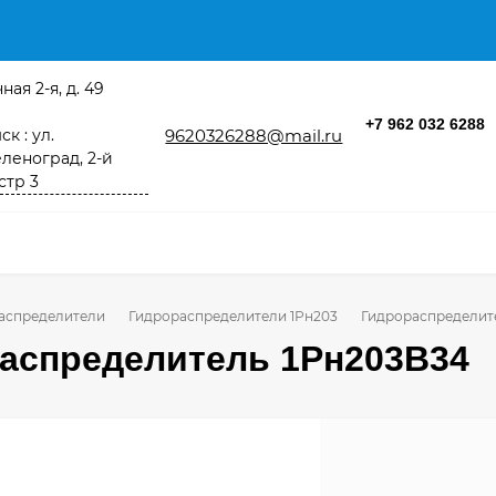
ная 2-я, д. 49
+7 962 032 6288
к : ул.
9620326288@mail.ru
леноград, 2-й
стр 3
аспределители
Гидрораспределители 1Рн203
Гидрораспределит
аспределитель 1Рн203В34