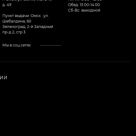
д. 49
Обед: 13:00-14:00
Cб-Вс: выходной
Пункт выдачи: Омск : ул.
Шебалдина, 60
Зеленоград, 2-й Западный
пр-д 2, стр 3
Мы в соц.сетях
НИИ