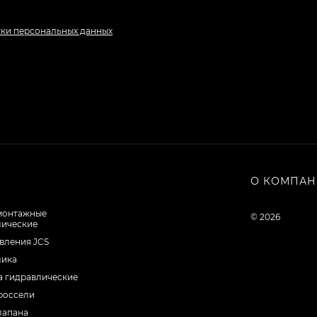
тки персональных данных
О КОМПА
монтажные
© 2026
лические
вления JCS
лика
а гидравлические
россели
лапана