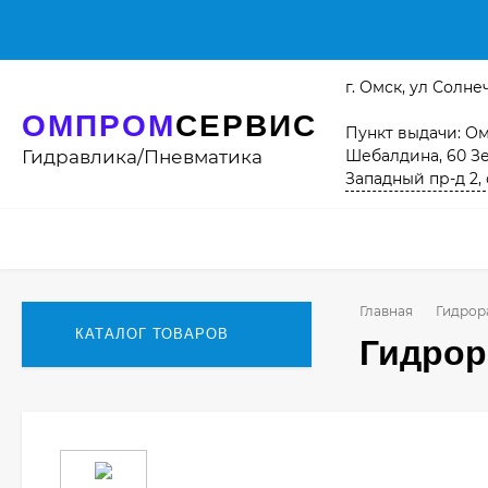
г. Омск, ул Солнеч
ОМПРОМ
СЕРВИС
Пункт выдачи: Омс
Гидравлика/Пневматика
Шебалдина, 60 Зе
Западный пр-д 2, 
Главная
Гидрор
КАТАЛОГ ТОВАРОВ
Гидрор