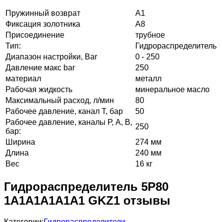
Пружинный возврат
А1
Фиксация золотника
А8
Присоединение
трубное
Тип:
Гидрораспределитель
Диапазон настройки, Bar
0 - 250
Давление макс bar
250
материал
металл
Рабочая жидкость
минеральное масло
Максимальный расход, л/мин
80
Рабочее давление, канал Т, бар
50
Рабочее давление, каналы Р, А, В,
250
бар:
Ширина
274 мм
Длина
240 мм
Вес
16 кг
Гидрораспределитель 5Р80
1А1А1А1А1А1 GKZ1 отзывы
Категории:
Гидрораспределители