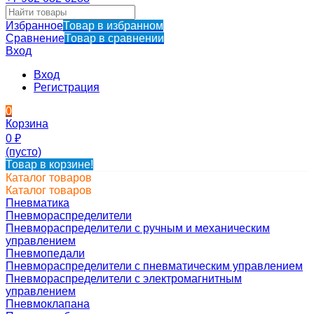
Избранное
Товар в избранном
Сравнение
Товар в сравнении
Вход
Вход
Регистрация
0
Корзина
0
₽
(пусто)
Товар в корзине!
Каталог товаров
Каталог товаров
Пневматика
Пневмораспределители
Пневмораспределители с ручным и механическим
управлением
Пневмопедали
Пневмораспределители с пневматическим управлением
Пневмораспределители с электромагнитным
управлением
Пневмоклапана