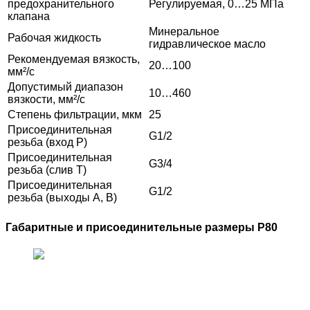
предохранительного
Регулируемая, 0…25 МПа
клапана
Минеральное
Рабочая жидкость
гидравлическое масло
Рекомендуемая вязкость,
20…100
мм²/с
Допустимый диапазон
10…460
вязкости, мм²/с
Степень фильтрации, мкм
25
Присоединительная
G1/2
резьба (вход P)
Присоединительная
G3/4
резьба (слив T)
Присоединительная
G1/2
резьба (выходы A, B)
Габаритные и присоединительные размеры Р80