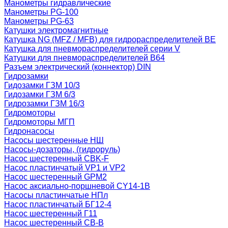
Манометры гидравлические
Манометры PG-100
Манометры PG-63
Катушки электромагнитные
Катушка NG (MFZ / MFB) для гидрораспределителей ВЕ
Катушка для пневмораспределителей серии V
Катушки для пневмораспределителей В64
Разъем электрический (коннектор) DIN
Гидрозамки
Гидозамки ГЗМ 10/3
Гидозамки ГЗМ 6/3
Гидрозамки ГЗМ 16/3
Гидромоторы
Гидромоторы МГП
Гидронасосы
Насосы шестеренные НШ
Насосы-дозаторы, (гидроруль)
Насос шестеренный CBK-F
Насос пластинчатый VP1 и VP2
Насос шестеренный GPM2
Насос аксиально-поршневой CY14-1B
Насосы пластинчатые НПл
Насос пластинчатый БГ12-4
Насос шестеренный Г11
Насос шестеренный СВ-В