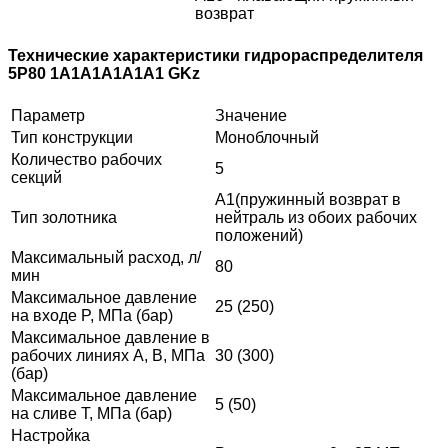
возврат
Технические характеристики гидрораспределителя
5Р80 1А1А1А1А1А1 GKz
Параметр
Значение
Тип конструкции
Моноблочный
Количество рабочих
5
секций
А1(пружинный возврат в
Тип золотника
нейтраль из обоих рабочих
положений)
Максимальный расход, л/
80
мин
Максимальное давление
25 (250)
на входе P, МПа (бар)
Максимальное давление в
рабочих линиях A, B, МПа
30 (300)
(бар)
Максимальное давление
5 (50)
на сливе T, МПа (бар)
Настройка