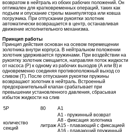
возвратом в нейтраль из обоих рабочих положений. Он
оптимален для кратковременных операций, таких как
подъем и опускание стрелы манипулятора или ковша
погрузчика. При отпускании рукоятки золотник
автоматически возвращается в центр, останавливая
движение исполнительного механизма.
Принцип работы
Принцип действия основан на осевом перемещении
золотника внутри корпуса. В нейтральном положении
золотник удерживается пружинами. При воздействии на
рукоятку золотник смещается, направляя поток жидкости
от насоса (Р) к одному из рабочих выходов (А или В) и
одновременно соединяя противоположный выход со
сливом (Т). После отпускания рукоятки пружины
возвращают золотник в нейтраль. Встроенный
предохранительный клапан срабатывает при
превышении установленного давления, сбрасывая
избыток жидкости на слив
5Р
80
А1
А1 - пружинный возврат
А8 - фиксация золотника
количество
литраж
А15 - плавающий с фиксацией
секций
А16 - плавающий пружинный