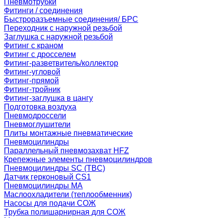
Пневмотрубки
Фитинги / соединения
Быстроразъемные соединения/ БРС
Переходник с наружной резьбой
Заглушка с наружной резьбой
Фитинг с краном
Фитинг с дросселем
Фитинг-разветвитель/коллектор
Фитинг-угловой
Фитинг-прямой
Фитинг-тройник
Фитинг-заглушка в цангу
Подготовка воздуха
Пневмодроссели
Пневмоглушители
Плиты монтажные пневматические
Пневмоцилиндры
Параллельный пневмозахват HFZ
Крепежные элементы пневмоцилиндров
Пневмоцилиндры SC (TBC)
Датчик герконовый CS1
Пневмоцилиндры MA
Маслоохладители (теплообменник)
Насосы для подачи СОЖ
Трубка полишарнирная для СОЖ