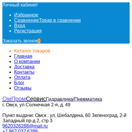
Личный кабинет
Избранное
Сравнение
Товар в сравнении
Вход
Регистрация
Заказать звонок
0
Каталог товаров
Главная
О компании
Доставка
Контакты
Оплата
Блог
Отзывы
ОмПром
Сервис
Гидравлика/Пневматика
г. Омск, ул Солнечная 2-я, д. 49
Пункт выдачи: Омск : ул. Шебалдина, 60 Зеленоград, 2-й
Западный пр-д 2, стр 3
9620326288@mail.ru
+7 962 032 6288