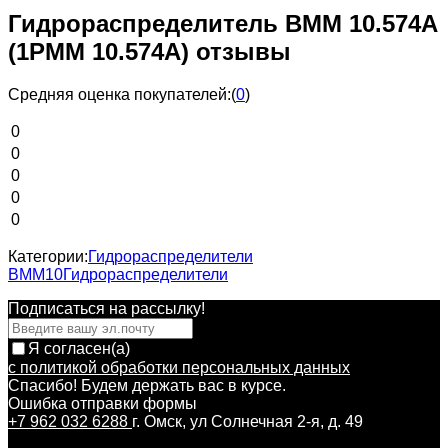
Гидрораспределитель ВММ 10.574А
(1РММ 10.574А) отзывы
Средняя оценка покупателей:
(
0
)
0
0
0
0
0
Категории:
Гидрораспределители
ВММ10
Гидрораспределители
Подписаться на рассылкy!
Я согласен(a)
с политикой обработки персональных данных
Спасибо! Будем держать вас в курсе.
Ошибка отправки формы
+7 962 032 6288
г. Омск, ул Солнечная 2-я, д. 49