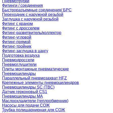
Пневмотрубки
Фитинги / соединения
Быстроразъемные соединения/ БРС
Переходник с наружной резьбой
Заглушка с наружной резьбой
Фитинг с краном
Фитинг с дросселем
Фитинг-разветвитель/коллектор
Фитинг-угловой
Фитинг-прямой
Фитинг-тройник
Фитинг-заглушка в цангу
Подготовка воздуха
Пневмодроссели
Пневмоглушители
Плиты монтажные пневматические
Пневмоцилиндры
Параллельный пневмозахват HFZ
Крепежные элементы пневмоцилиндров
Пневмоцилиндры SC (TBC)
Датчик герконовый CS1
Пневмоцилиндры MA
Маслоохладители (теплообменник)
Насосы для подачи СОЖ
Трубка полишарнирная для СОЖ