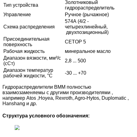
Золотниковый
Тип устройства
гидрораспределитель
Управление
Ручное (рычажное)
574А (4/2 -
Схема распределения
четырехлинейный,
двухпозиционный)
Присоединительная
CETOP 5
поверхность
Рабочая жидкость
минеральное масло
Диапазон вязкости, мм²/с
2,8 ... 500
(сСт)
Диапазон температур
-30 ... +70
рабочей жидкости, °С
Гидрораспределители ВММ полностью
взаимозаменяемы с другими производителями ,
например Atos ,Hoyea, Rexroth, Agro-Hytos, Duplomatic ,
Hanshang и др.
Структура условного обозначения: