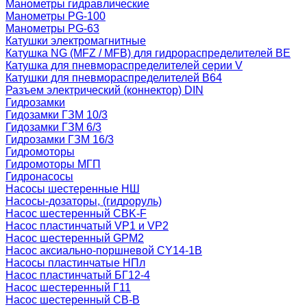
Манометры гидравлические
Манометры PG-100
Манометры PG-63
Катушки электромагнитные
Катушка NG (MFZ / MFB) для гидрораспределителей ВЕ
Катушка для пневмораспределителей серии V
Катушки для пневмораспределителей В64
Разъем электрический (коннектор) DIN
Гидрозамки
Гидозамки ГЗМ 10/3
Гидозамки ГЗМ 6/3
Гидрозамки ГЗМ 16/3
Гидромоторы
Гидромоторы МГП
Гидронасосы
Насосы шестеренные НШ
Насосы-дозаторы, (гидроруль)
Насос шестеренный CBK-F
Насос пластинчатый VP1 и VP2
Насос шестеренный GPM2
Насос аксиально-поршневой CY14-1B
Насосы пластинчатые НПл
Насос пластинчатый БГ12-4
Насос шестеренный Г11
Насос шестеренный СВ-В