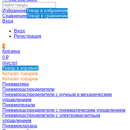
Избранное
Товар в избранном
Сравнение
Товар в сравнении
Вход
Вход
Регистрация
0
Корзина
0
₽
(пусто)
Товар в корзине!
Каталог товаров
Каталог товаров
Пневматика
Пневмораспределители
Пневмораспределители с ручным и механическим
управлением
Пневмопедали
Пневмораспределители с пневматическим управлением
Пневмораспределители с электромагнитным
управлением
Пневмоклапана