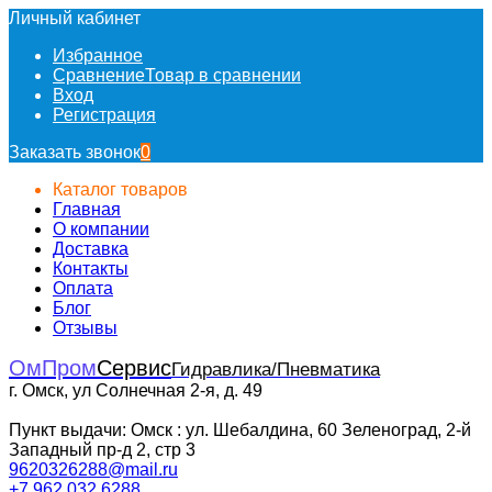
Личный кабинет
Избранное
Сравнение
Товар в сравнении
Вход
Регистрация
Заказать звонок
0
Каталог товаров
Главная
О компании
Доставка
Контакты
Оплата
Блог
Отзывы
ОмПром
Сервис
Гидравлика/Пневматика
г. Омск, ул Солнечная 2-я, д. 49
Пункт выдачи: Омск : ул. Шебалдина, 60 Зеленоград, 2-й
Западный пр-д 2, стр 3
9620326288@mail.ru
+7 962 032 6288