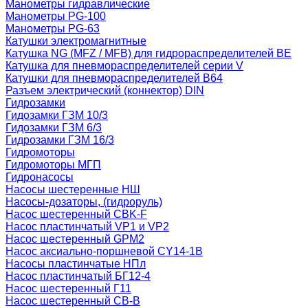
Манометры гидравлические
Манометры PG-100
Манометры PG-63
Катушки электромагнитные
Катушка NG (MFZ / MFB) для гидрораспределителей ВЕ
Катушка для пневмораспределителей серии V
Катушки для пневмораспределителей В64
Разъем электрический (коннектор) DIN
Гидрозамки
Гидозамки ГЗМ 10/3
Гидозамки ГЗМ 6/3
Гидрозамки ГЗМ 16/3
Гидромоторы
Гидромоторы МГП
Гидронасосы
Насосы шестеренные НШ
Насосы-дозаторы, (гидроруль)
Насос шестеренный CBK-F
Насос пластинчатый VP1 и VP2
Насос шестеренный GPM2
Насос аксиально-поршневой CY14-1B
Насосы пластинчатые НПл
Насос пластинчатый БГ12-4
Насос шестеренный Г11
Насос шестеренный СВ-В