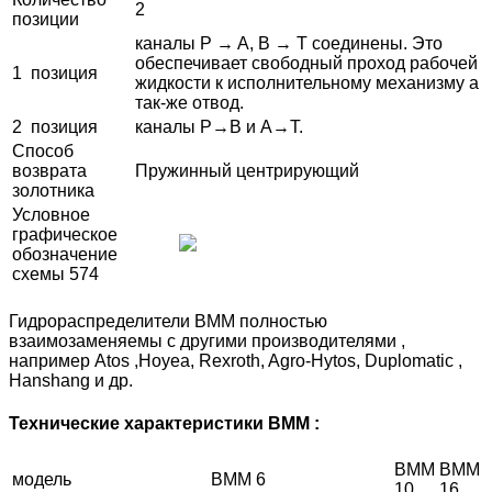
2
позиции
каналы P → A, B → T соединены. Это
обеспечивает свободный проход рабочей
1 позиция
жидкости к исполнительному механизму а
так-же отвод.
2 позиция
каналы P→В и А→T.
Способ
возврата
Пружинный центрирующий
золотника
Условное
графическое
обозначение
схемы 574
Гидрораспределители ВММ полностью
взаимозаменяемы с другими производителями ,
например Atos ,Hoyea, Rexroth, Agro-Hytos, Duplomatic ,
Hanshang и др.
Технические характеристики ВММ :
ВММ
ВММ
модель
ВММ 6
10
16