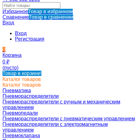
Избранное
Товар в избранном
Сравнение
Товар в сравнении
Вход
Вход
Регистрация
0
Корзина
0
₽
(пусто)
Товар в корзине!
Каталог товаров
Каталог товаров
Пневматика
Пневмораспределители
Пневмораспределители с ручным и механическим
управлением
Пневмопедали
Пневмораспределители с пневматическим управлением
Пневмораспределители с электромагнитным
управлением
Пневмоклапана