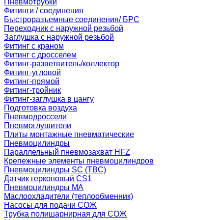
Пневмотрубки
Фитинги / соединения
Быстроразъемные соединения/ БРС
Переходник с наружной резьбой
Заглушка с наружной резьбой
Фитинг с краном
Фитинг с дросселем
Фитинг-разветвитель/коллектор
Фитинг-угловой
Фитинг-прямой
Фитинг-тройник
Фитинг-заглушка в цангу
Подготовка воздуха
Пневмодроссели
Пневмоглушители
Плиты монтажные пневматические
Пневмоцилиндры
Параллельный пневмозахват HFZ
Крепежные элементы пневмоцилиндров
Пневмоцилиндры SC (TBC)
Датчик герконовый CS1
Пневмоцилиндры MA
Маслоохладители (теплообменник)
Насосы для подачи СОЖ
Трубка полишарнирная для СОЖ