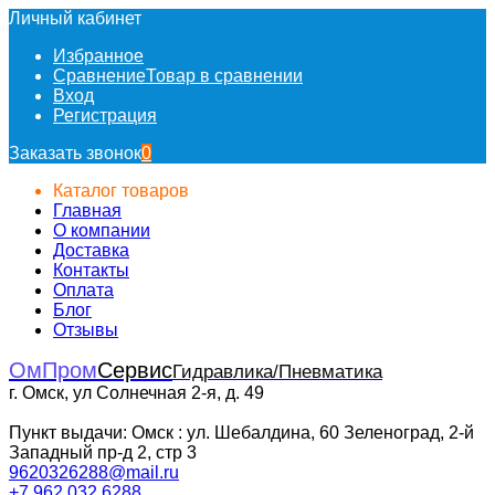
Личный кабинет
Избранное
Сравнение
Товар в сравнении
Вход
Регистрация
Заказать звонок
0
Каталог товаров
Главная
О компании
Доставка
Контакты
Оплата
Блог
Отзывы
ОмПром
Сервис
Гидравлика/Пневматика
г. Омск, ул Солнечная 2-я, д. 49
Пункт выдачи: Омск : ул. Шебалдина, 60 Зеленоград, 2-й
Западный пр-д 2, стр 3
9620326288@mail.ru
+7 962 032 6288