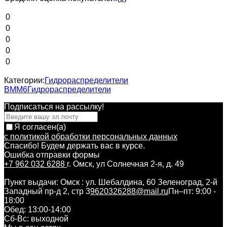
0
0
0
0
0
Категории:
Гидрораспределители
ВММ6
Гидрораспределители
Подписаться на рассылкy!
Я согласен(a)
с политикой обработки персональных данных
Спасибо! Будем держать вас в курсе.
Ошибка отправки формы
+7 962 032 6288
г. Омск, ул Солнечная 2-я, д. 49
Пункт выдачи: Омск : ул. Шебалдина, 60 Зеленоград, 2-й
Западный пр-д 2, стр 3
9620326288@mail.ru
Пн–пт: 9:00 -
18:00
Обед: 13:00-14:00
Cб-Вс: выходной