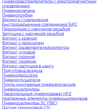
Пневмораспределители с электромагнитным
управлением
Пневмоклапана
Пневмотрубки
Фитинги / соединения
Быстроразъемные соединения/ БРС
Переходник с наружной резьбой
Заглушка с наружной резьбой
Фитинг с краном
Фитинг с дросселем
Фитинг-разветвитель/коллектор
Фитинг-угловой
Фитинг-прямой
Фитинг-тройник
Фитинг-заглушка в цангу
Подготовка воздуха
Пневмодроссели
Пневмоглушители
Плиты монтажные пневматические
Пневмоцилиндры
Параллельный пневмозахват HFZ
Крепежные элементы пневмоцилиндров
Пневмоцилиндры SC (TBC)
Датчик герконовый CS1