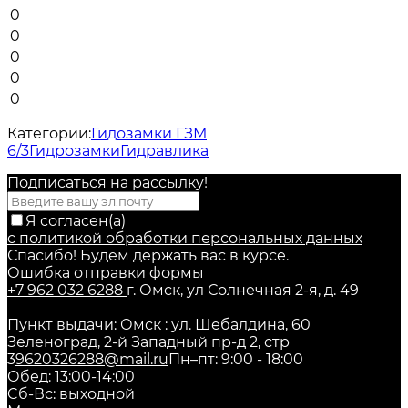
0
0
0
0
0
Категории:
Гидозамки ГЗМ
6/3
Гидрозамки
Гидравлика
Подписаться на рассылкy!
Я согласен(a)
с политикой обработки персональных данных
Спасибо! Будем держать вас в курсе.
Ошибка отправки формы
+7 962 032 6288
г. Омск, ул Солнечная 2-я, д. 49
Пункт выдачи: Омск : ул. Шебалдина, 60
Зеленоград, 2-й Западный пр-д 2, стр
3
9620326288@mail.ru
Пн–пт: 9:00 - 18:00
Обед: 13:00-14:00
Cб-Вс: выходной