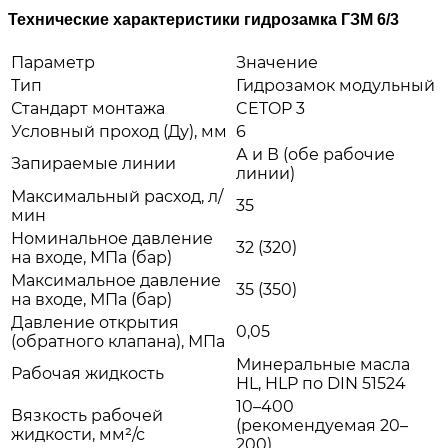
Технические характеристики гидрозамка ГЗМ 6/3
Параметр
Значение
Тип
Гидрозамок модульный
Стандарт монтажа
CETOP 3
Условный проход (Ду), мм
6
А и В (обе рабочие
Запираемые линии
линии)
Максимальный расход, л/
35
мин
Номинальное давление
32 (320)
на входе, МПа (бар)
Максимальное давление
35 (350)
на входе, МПа (бар)
Давление открытия
0,05
(обратного клапана), МПа
Минеральные масла
Рабочая жидкость
HL, HLP по DIN 51524
10–400
Вязкость рабочей
(рекомендуемая 20–
жидкости, мм²/с
200)