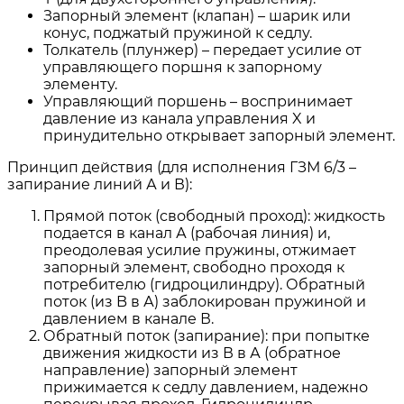
Запорный элемент (клапан) – шарик или
конус, поджатый пружиной к седлу.
Толкатель (плунжер) – передает усилие от
управляющего поршня к запорному
элементу.
Управляющий поршень – воспринимает
давление из канала управления X и
принудительно открывает запорный элемент.
Принцип действия (для исполнения ГЗМ 6/3 –
запирание линий А и В):
Прямой поток (свободный проход): жидкость
подается в канал А (рабочая линия) и,
преодолевая усилие пружины, отжимает
запорный элемент, свободно проходя к
потребителю (гидроцилиндру). Обратный
поток (из B в А) заблокирован пружиной и
давлением в канале В.
Обратный поток (запирание): при попытке
движения жидкости из В в А (обратное
направление) запорный элемент
прижимается к седлу давлением, надежно