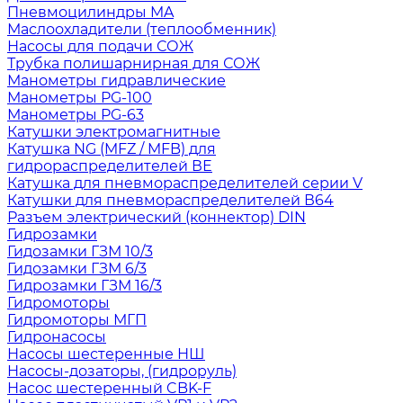
Пневмоцилиндры MA
Маслоохладители (теплообменник)
Насосы для подачи СОЖ
Трубка полишарнирная для СОЖ
Манометры гидравлические
Манометры PG-100
Манометры PG-63
Катушки электромагнитные
Катушка NG (MFZ / MFB) для
гидрораспределителей ВЕ
Катушка для пневмораспределителей серии V
Катушки для пневмораспределителей В64
Разъем электрический (коннектор) DIN
Гидрозамки
Гидозамки ГЗМ 10/3
Гидозамки ГЗМ 6/3
Гидрозамки ГЗМ 16/3
Гидромоторы
Гидромоторы МГП
Гидронасосы
Насосы шестеренные НШ
Насосы-дозаторы, (гидроруль)
Насос шестеренный CBK-F