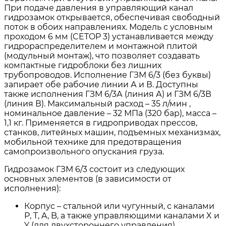
При подаче давления в управляющий канал
гидрозамок открывается, обеспечивая свободный
поток в обоих направлениях. Модель с условным
проходом 6 мм (CETOP 3) устанавливается между
гидрораспределителем и монтажной плитой
(модульный монтаж), что позволяет создавать
компактные гидроблоки без лишних
трубопроводов. Исполнение ГЗМ 6/3 (без буквы)
запирает обе рабочие линии А и В. Доступны
также исполнения ГЗМ 6/3А (линия А) и ГЗМ 6/3В
(линия В). Максимальный расход – 35 л/мин ,
номинальное давление – 32 МПа (320 бар), масса –
1,1 кг. Применяется в гидроприводах прессов,
станков, литейных машин, подъемных механизмах,
мобильной технике для предотвращения
самопроизвольного опускания груза.
Гидрозамок ГЗМ 6/3 состоит из следующих
основных элементов (в зависимости от
исполнения):
Корпус – стальной или чугунный, с каналами
P, T, A, B, а также управляющими каналами X и
Y (для двухстороннего управления).