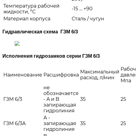
Температура рабочей
-15 … +90
жидкости, °С
Материал корпуса
Сталь / чугун
Гидравлическая схема ГЗМ 6/3
Исполнения гидрозамков серии ГЗМ 6/3
Рабоч
Максимальный
Наименование
Расшифровка
давле
расход, л/мин
Мпа
не
обозначается
ГЗМ 6/3
- A и B
35
25
запирающая
гидролиния
А -
ГЗМ 6/3А
запирающая
35
25
гидролиния