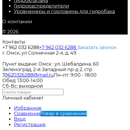
Гидроклапана
Гидрораспределители
Уровнемеры и горловины для гидробака
О компании
© 2026
Контакты
+7 962 032 6288
+7 962 032 6288
Заказать звонок
г. Омск, ул Солнечная 2-я, д. 49
Пункт выдачи: Омск : ул. Шебалдина, 60
Зеленоград, 2-й Западный пр-д 2, стр
3
9620326288@mail.ru
Пн–пт: 9:00 - 18:00
Обед: 13:00-14:00
Cб-Вс: выходной
Личный кабинет
Избранное
Сравнение
Товар в сравнении
Вход
Регистрация