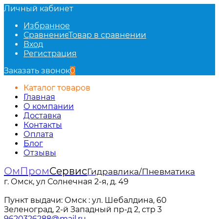
Личный кабинет
Избранное
Сравнение
Товар в сравнении
Вход
Регистрация
Заказать звонок
0
Каталог товаров
Главная
О компании
Доставка
Контакты
Оплата
Блог
Отзывы
ОмПром
Сервис
Гидравлика/Пневматика
г. Омск, ул Солнечная 2-я, д. 49
Пункт выдачи: Омск : ул. Шебалдина, 60
Зеленоград, 2-й Западный пр-д 2, стр 3
9620326288@mail.ru