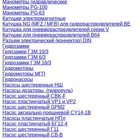
Манометры гидравлические
Манометры PG-100
Манометры PG-63
Катушки электромагнитные
Катушка NG (MFZ / MFB) для гидрораспределителей ВЕ
Катушка для пневмораспределителей серии V
Катушки для пневмораспределителей В64
Разъем электрический (коннектор) DIN
Гидрозамки
Гидозамки ГЗМ 10/3
Гидозамки ГЗМ 6/3
Гидрозамки ГЗМ 16/3
Гидромоторы
Гидромоторы МГП
Гидронасосы
Насосы шестеренные НШ
Насосы-дозаторы, (гидроруль)
Насос шестеренный CBK-F
Насос пластинчатый VP1 и VP2
Насос шестеренный GPM2
Насос аксиально-поршневой CY14-1B
Насосы пластинчатые НПл
Насос пластинчатый БГ12-4
Насос шестеренный Г11
Насос шестеренный СВ-В