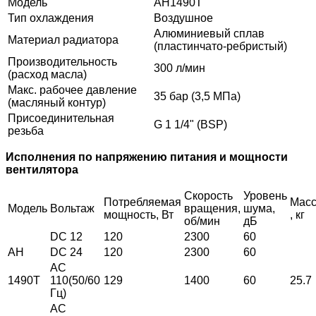
Модель
AH1490T
Тип охлаждения
Воздушное
Алюминиевый сплав
Материал радиатора
(пластинчато-ребристый)
Производительность
300 л/мин
(расход масла)
Макс. рабочее давление
35 бар (3,5 МПа)
(масляный контур)
Присоединительная
G 1 1/4" (BSP)
резьба
Исполнения по напряжению питания и мощности
вентилятора
Скорость
Уровень
Потребляемая
Мас
Модель
Вольтаж
вращения,
шума,
мощность, Вт
, кг
об/мин
дБ
DC 12
120
2300
60
АН
DC 24
120
2300
60
АС
1490Т
110(50/60
129
1400
60
25.7
Гц)
АС