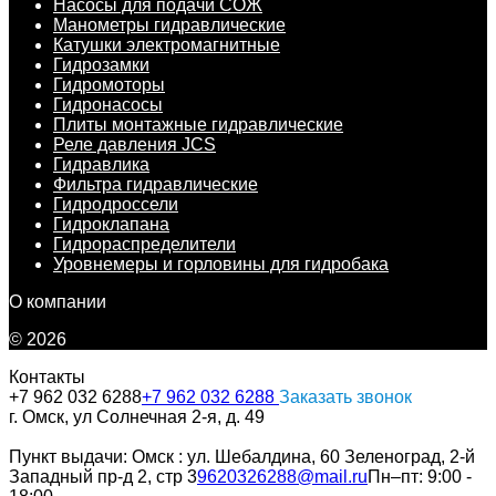
Насосы для подачи СОЖ
Манометры гидравлические
Катушки электромагнитные
Гидрозамки
Гидромоторы
Гидронасосы
Плиты монтажные гидравлические
Реле давления JCS
Гидравлика
Фильтра гидравлические
Гидродроссели
Гидроклапана
Гидрораспределители
Уровнемеры и горловины для гидробака
О компании
© 2026
Контакты
+7 962 032 6288
+7 962 032 6288
Заказать звонок
г. Омск, ул Солнечная 2-я, д. 49
Пункт выдачи: Омск : ул. Шебалдина, 60 Зеленоград, 2-й
Западный пр-д 2, стр 3
9620326288@mail.ru
Пн–пт: 9:00 -