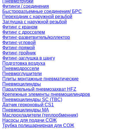
Пневмотрубки
Фитинги / соединения
Быстроразъемные соединения/ БРС
Переходник с наружной резьбой
Заглушка с наружной резьбой
Фитинг с краном
Фитинг с дросселем
Фитинг-разветвитель/коллектор
Фитинг-угловой
Фитинг-прямой
Фитинг-тройник
Фитинг-заглушка в цангу
Подготовка воздуха
Пневмодроссели
Пневмоглушители
Плиты монтажные пневматические
Пневмоцилиндры
Параллельный пневмозахват HFZ
Крепежные элементы пневмоцилиндров
Пневмоцилиндры SC (TBC)
Датчик герконовый CS1
Пневмоцилиндры MA
Маслоохладители (теплообменник)
Насосы для подачи СОЖ
Трубка полишарнирная для СОЖ