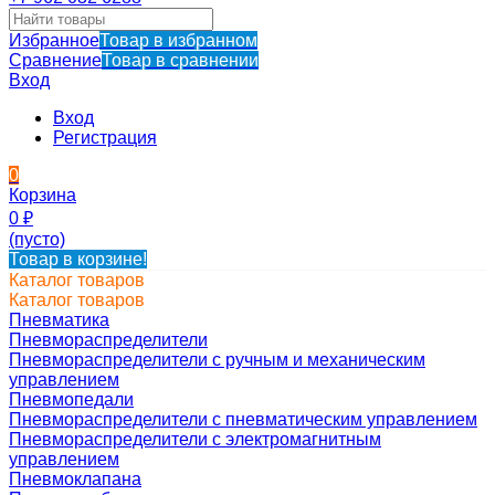
Избранное
Товар в избранном
Сравнение
Товар в сравнении
Вход
Вход
Регистрация
0
Корзина
0
₽
(пусто)
Товар в корзине!
Каталог товаров
Каталог товаров
Пневматика
Пневмораспределители
Пневмораспределители с ручным и механическим
управлением
Пневмопедали
Пневмораспределители с пневматическим управлением
Пневмораспределители с электромагнитным
управлением
Пневмоклапана