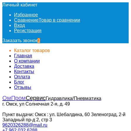
Личный кабинет
Избранное
Сравнение
Товар в сравнении
Вход
Регистрация
Заказать звонок
0
Каталог товаров
Главная
О компании
Доставка
Контакты
Оплата
Блог
Отзывы
ОмПром
Сервис
Гидравлика/Пневматика
г. Омск, ул Солнечная 2-я, д. 49
Пункт выдачи: Омск : ул. Шебалдина, 60 Зеленоград, 2-й
Западный пр-д 2, стр 3
9620326288@mail.ru
+7 962 032 6288