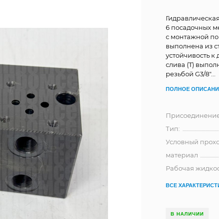
Гидравлическая
6 посадочных м
с монтажной по
выполнена из с
устойчивость к 
слива (T) выполн
резьбой G3/8"...
ПОЛНОЕ ОПИСАНИ
Присоединени
Тип:
Условный прохо
материал
Рабочая жидко
ВСЕ ХАРАКТЕРИСТ
В НАЛИЧИИ