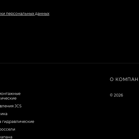
тки персональных данных
О КОМПА
монтажные
© 2026
лические
вления JCS
лика
а гидравлические
россели
лапана