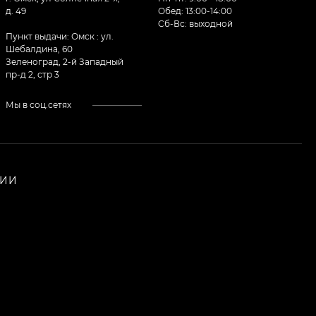
д. 49
Обед: 13:00-14:00
Cб-Вс: выходной
Пункт выдачи: Омск : ул.
Шебалдина, 60
Зеленоград, 2-й Западный
пр-д 2, стр 3
Мы в соц.сетях
НИИ