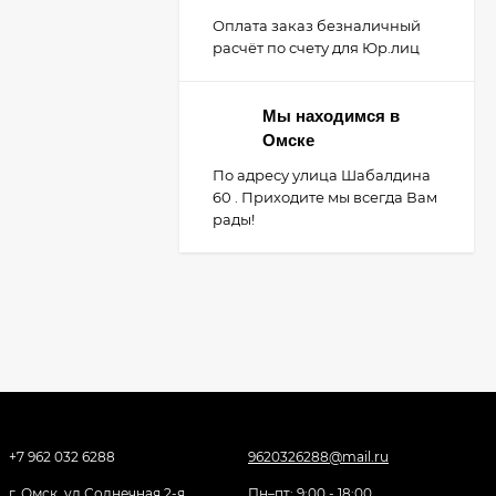
Оплата заказ безналичный
расчёт по счету для Юр.лиц
Мы находимся в
Омске
По адресу улица Шабалдина
60 . Приходите мы всегда Вам
рады!
+7 962 032 6288
9620326288@mail.ru
г. Омск, ул Солнечная 2-я,
Пн–пт: 9:00 - 18:00