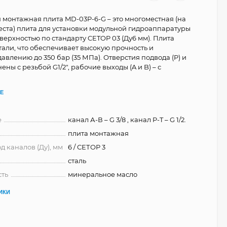
 монтажная плита MD-03P-6-G – это многоместная (на
еста) плита для установки модульной гидроаппаратуры
верхностью по стандарту CETOP 03 (Ду6 мм). Плита
тали, что обеспечивает высокую прочность и
давлению до 350 бар (35 МПа). Отверстия подвода (P) и
ены с резьбой G1/2", рабочие выходы (A и B) – с
Е
е
канал А-В – G 3/8 , канал P-T – G 1/2.
плита монтажная
д каналов (Ду), мм
6 / СЕТОР 3
сталь
сть
минеральное масло
ИКИ