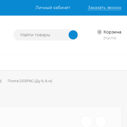
Личный кабинет
Заказать звонок
Корзина
0
(пусто)
)
Плита D03P6G (Ду 6, 6-м)