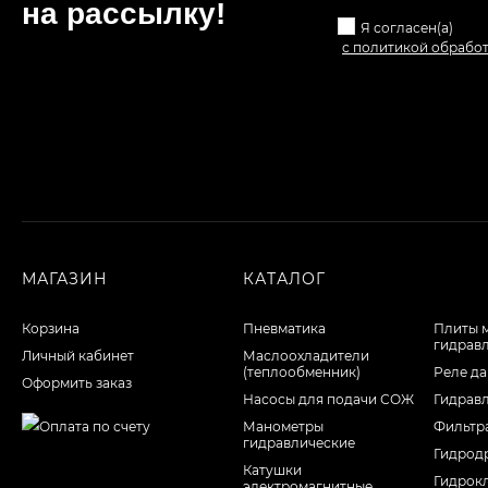
на рассылкy!
Я согласен(a)
с политикой обрабо
МАГАЗИН
КАТАЛОГ
Корзина
Пневматика
Плиты 
гидрав
Личный кабинет
Маслоохладители
(теплообменник)
Реле да
Оформить заказ
Насосы для подачи СОЖ
Гидрав
Манометры
Фильтр
гидравлические
Гидрод
Катушки
Гидрок
электромагнитные