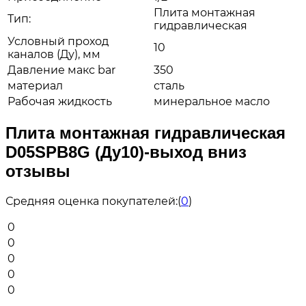
Плита монтажная
Тип:
гидравлическая
Условный проход
10
каналов (Ду), мм
Давление макс bar
350
материал
сталь
Рабочая жидкость
минеральное масло
Плита монтажная гидравлическая
D05SPB8G (Ду10)-выход вниз
отзывы
Средняя оценка покупателей:
(
0
)
0
0
0
0
0