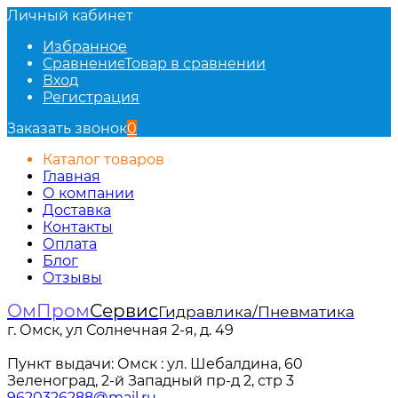
Личный кабинет
Избранное
Сравнение
Товар в сравнении
Вход
Регистрация
Заказать звонок
0
Каталог товаров
Главная
О компании
Доставка
Контакты
Оплата
Блог
Отзывы
ОмПром
Сервис
Гидравлика/Пневматика
г. Омск, ул Солнечная 2-я, д. 49
Пункт выдачи: Омск : ул. Шебалдина, 60
Зеленоград, 2-й Западный пр-д 2, стр 3
9620326288@mail.ru