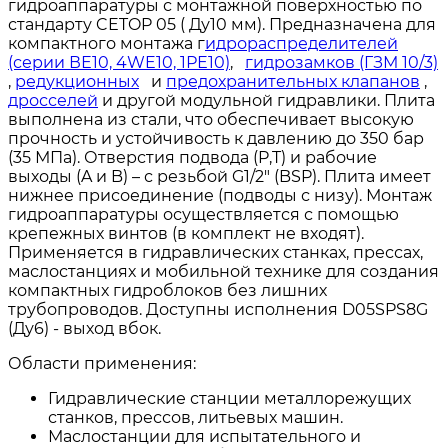
гидроаппаратуры с монтажной поверхностью по
стандарту CETOP 05 ( Ду10 мм). Предназначена для
компактного монтажа г
идрораспределителей
(серии ВЕ10, 4WE10, 1РЕ10)
,
гидрозамков (ГЗМ 10/3)
,
редукционных
и
предохранительных клапанов
,
дросселей
и другой модульной гидравлики. Плита
выполнена из стали, что обеспечивает высокую
прочность и устойчивость к давлению до 350 бар
(35 МПа). Отверстия подвода (P,T) и рабочие
выходы (A и B) – с резьбой G1/2" (BSP). Плита имеет
нижнее присоединение (подводы с низу). Монтаж
гидроаппаратуры осуществляется с помощью
крепежных винтов (в комплект не входят).
Применяется в гидравлических станках, прессах,
маслостанциях и мобильной технике для создания
компактных гидроблоков без лишних
трубопроводов. Доступны исполнения D05SPS8G
(Ду6) - выход вбок.
Области применения:
Гидравлические станции металлорежущих
станков, прессов, литьевых машин.
Маслостанции для испытательного и