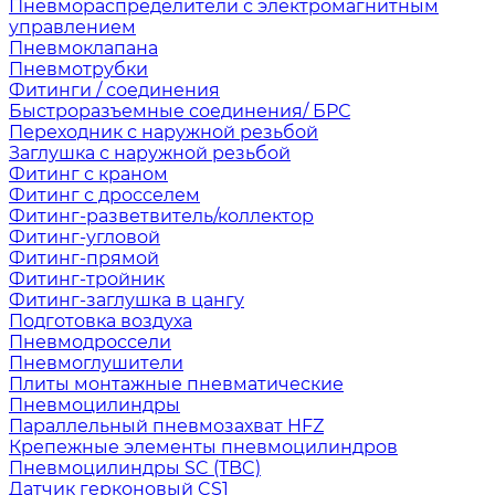
Пневмораспределители с электромагнитным
управлением
Пневмоклапана
Пневмотрубки
Фитинги / соединения
Быстроразъемные соединения/ БРС
Переходник с наружной резьбой
Заглушка с наружной резьбой
Фитинг с краном
Фитинг с дросселем
Фитинг-разветвитель/коллектор
Фитинг-угловой
Фитинг-прямой
Фитинг-тройник
Фитинг-заглушка в цангу
Подготовка воздуха
Пневмодроссели
Пневмоглушители
Плиты монтажные пневматические
Пневмоцилиндры
Параллельный пневмозахват HFZ
Крепежные элементы пневмоцилиндров
Пневмоцилиндры SC (TBC)
Датчик герконовый CS1