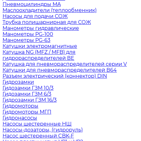
Пневмоцилиндры MA
Маслоохладители (теплообменник)
Насосы для подачи СОЖ
Трубка полишарнирная для СОЖ
Манометры гидравлические
Манометры PG-100
Манометры PG-63
Катушки электромагнитные
Катушка NG (MFZ / MFB) для
гидрораспределителей ВЕ
Катушка для пневмораспределителей серии V
Катушки для пневмораспределителей В64
Разъем электрический (коннектор) DIN
Гидрозамки
Гидозамки ГЗМ 10/3
Гидозамки ГЗМ 6/3
Гидрозамки ГЗМ 16/3
Гидромоторы
Гидромоторы МГП
Гидронасосы
Насосы шестеренные НШ
Насосы-дозаторы, (гидроруль)
Насос шестеренный CBK-F