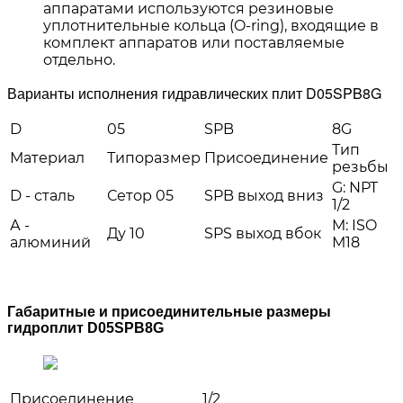
аппаратами используются резиновые
уплотнительные кольца (O-ring), входящие в
комплект аппаратов или поставляемые
отдельно.
Варианты исполнения гидравлических плит D05SPB8G
D
05
SPB
8G
Тип
Материал
Типоразмер
Присоединение
резьбы
G: NPT
D - сталь
Сетор 05
SPB выход вниз
1/2
А -
M: ISO
Ду 10
SPS выход вбок
алюминий
М18
Габаритные и присоединительные размеры
гидроплит D05SPB8G
Присоединение
1/2