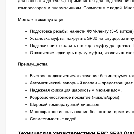
для воды от 0 до +80°C). Применяется для подключения п
компрессорам и пневмолиниям. Совместим с водой. Много
Монтаж и эксплуатация
Подготовка резьбы: нанести ФУМ-ленту (3–5 витков
Установка муфты: накрутить SF30 на штуцер, затяну
Подключение: вставить штекер в муфту до щелчка.
Отключение: сдвинуть втулку муфты, извлечь штекер
Преимущества
Быстрое подключение/отключение без инструментов
Автоматический запорный клапан – предотвращает 
Надежная фиксация шариковым механизмом.
Коррозионностойкое покрытие (никель/хром).
Широкий температурный диапазон.
Многократное использование без потери герметично
Совместимость с водой.
Технические характеристики БРС SF30 (мам