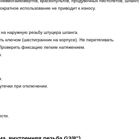
невмогайковертов, краскопультов, продувочных пистолетов, шланго
кратное использование не приводит к износу.
) на наружную резьбу штуцера шланга.
ть ключом (шестигранник на корпусе). Не перетягивать.
 Проверить фиксацию легким натяжением.
.
.
утечки при отключении.
сти.
а, внутренняя резьба G3/8")