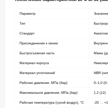
Параметр
Значени
Тип
Быстрора
Стандарт
Азиатски
Присоединение к линии
Внутренн
Быстросъемная часть
Мама (д
Материал корпуса
Никелиро
Материал уплотнений
NBR (нит
Рабочее давление, МПа (бар)
0–1,0 (0
Максимальное давление, МПа (бар)
1,2 (12)
Рабочая температура (сухой воздух), °С
-20 … +