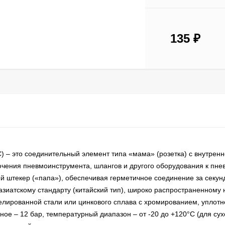
135
₽
 – это соединительный элемент типа «мама» (розетка) с внутренн
ючения пневмоинструмента, шлангов и другого оборудования к пне
 штекер («папа»), обеспечивая герметичное соединение за секун
зиатскому стандарту (китайский тип), широко распространенному 
елированной стали или цинкового сплава с хромированием, уплотн
ое – 12 бар, температурный диапазон – от -20 до +120°C (для сух