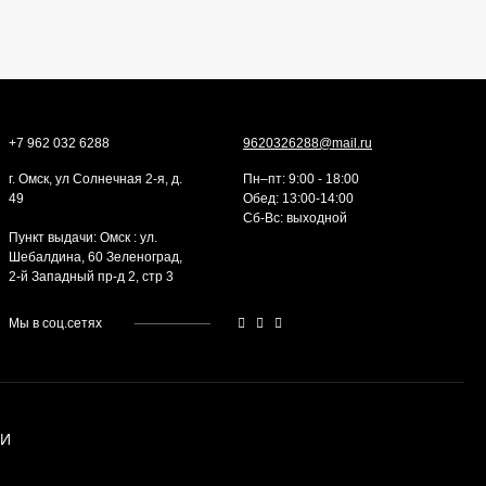
+7 962 032 6288
9620326288@mail.ru
г. Омск, ул Солнечная 2-я, д.
Пн–пт: 9:00 - 18:00
49
Обед: 13:00-14:00
Cб-Вс: выходной
Пункт выдачи: Омск : ул.
Шебалдина, 60 Зеленоград,
2-й Западный пр-д 2, стр 3
Мы в соц.сетях
ИИ