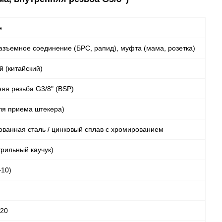
е
зъемное соединение (БРС, рапид), муфта (мама, розетка)
й (китайский)
яя резьба G3/8" (BSP)
ля приема штекера)
ванная сталь / цинковый сплав с хромированием
рильный каучук)
–10)
120