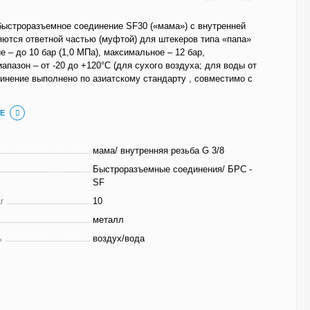
быстроразъемное соединение SF30 («мама») с внутренней
ляются ответной частью (муфтой) для штекеров типа «папа»
е – до 10 бар (1,0 МПа), максимальное – 12 бар,
апазон – от -20 до +120°C (для сухого воздуха; для воды от
динение выполнено по азиатскому стандарту , совместимо с
Е
мама/ внутренняя резьба G 3/8
Быстроразъемные соединения/ БРС -
SF
r
10
металл
ь
воздух/вода