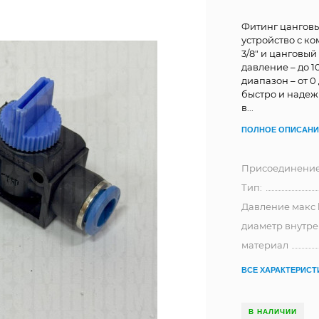
Фитинг цанговы
устройство с 
3/8" и цанговы
давление – до 1
диапазон – от 
быстро и надеж
в...
ПОЛНОЕ ОПИСАНИ
Присоединени
Тип:
Давление макс 
диаметр внутр
материал
ВСЕ ХАРАКТЕРИСТ
В НАЛИЧИИ