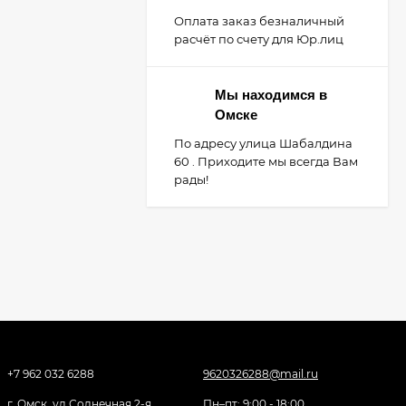
Оплата заказ безналичный
расчёт по счету для Юр.лиц
Мы находимся в
Омске
По адресу улица Шабалдина
60 . Приходите мы всегда Вам
рады!
+7 962 032 6288
9620326288@mail.ru
г. Омск, ул Солнечная 2-я,
Пн–пт: 9:00 - 18:00