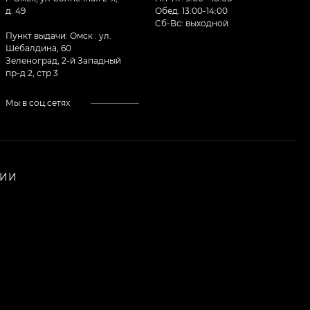
д. 49
Обед: 13:00-14:00
Cб-Вс: выходной
Пункт выдачи: Омск : ул.
Шебалдина, 60
Зеленоград, 2-й Западный
пр-д 2, стр 3
Мы в соц.сетях
НИИ