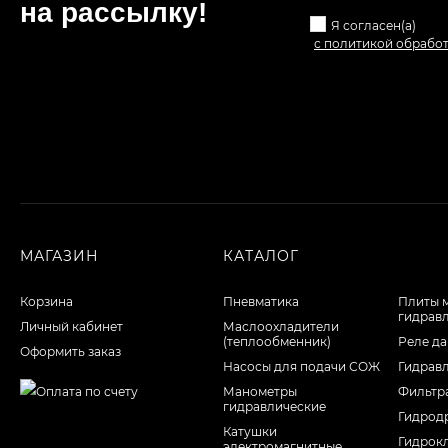
на рассылкy!
Я согласен(a)
с политикой обрабо
МАГАЗИН
КАТАЛОГ
Корзина
Пневматика
Плиты 
гидрав
Личный кабинет
Маслоохладители
(теплообменник)
Реле да
Оформить заказ
Насосы для подачи СОЖ
Гидрав
Манометры
Фильтр
гидравлические
Гидрод
Катушки
Гидрок
электромагнитные