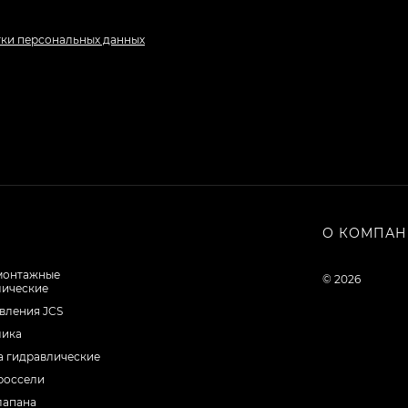
тки персональных данных
О КОМПА
монтажные
© 2026
лические
вления JCS
лика
а гидравлические
россели
лапана