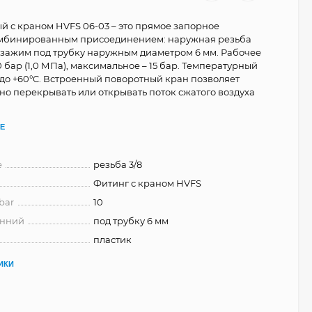
й с краном HVFS 06-03 – это прямое запорное
комбинированным присоединением: наружная резьба
й зажим под трубку наружным диаметром 6 мм. Рабочее
0 бар (1,0 МПа), максимальное – 15 бар. Температурный
0 до +60°C. Встроенный поворотный кран позволяет
но перекрывать или открывать поток сжатого воздуха
Е
е
резьба 3/8
Фитинг с краном НVFS
bar
10
енний
под трубку 6 мм
пластик
ИКИ