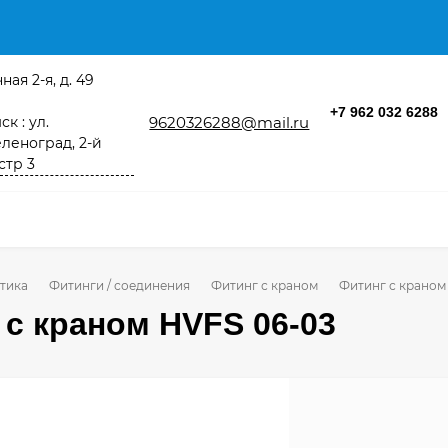
ная 2-я, д. 49
+7 962 032 6288
к : ул.
9620326288@mail.ru
леноград, 2-й
стр 3
тика
Фитинги / соединения
Фитинг с краном
Фитинг с краном
 с краном НVFS 06-03