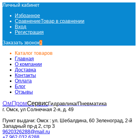
Личный кабинет
Избранное
Сравнение
Товар в сравнении
Вход
Регистрация
Заказать звонок
0
Каталог товаров
Главная
О компании
Доставка
Контакты
Оплата
Блог
Отзывы
ОмПром
Сервис
Гидравлика/Пневматика
г. Омск, ул Солнечная 2-я, д. 49
Пункт выдачи: Омск : ул. Шебалдина, 60 Зеленоград, 2-й
Западный пр-д 2, стр 3
9620326288@mail.ru
+7 962 032 6288