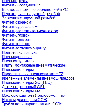
Пневмотрубки
Фитинги / соединения
Быстроразъемные соединения/ БРС
Переходник с наружной резьбой
Заглушка с наружной резьбой
Фитинг с краном
Фитинг с дросселем
Фитинг-разветвитель/коллектор
Фитинг-угловой
Фитинг-прямой
Фитинг-тройник
Фитинг-заглушка в цангу
Подготовка воздуха
Пневмодроссели
Пневмоглушители
Плиты монтажные пневматические
Пневмоцилиндры
Параллельный пневмозахват HFZ
Крепежные элементы пневмоцилиндров
Пневмоцилиндры SC (TBC)
Датчик герконовый CS1
Пневмоцилиндры MA
Маслоохладители (теплообменник)
Насосы для подачи СОЖ
Трубка полишарнирная для СОЖ