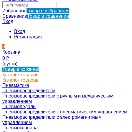
Избранное
Товар в избранном
Сравнение
Товар в сравнении
Вход
Вход
Регистрация
0
Корзина
0
₽
(пусто)
Товар в корзине!
Каталог товаров
Каталог товаров
Пневматика
Пневмораспределители
Пневмораспределители с ручным и механическим
управлением
Пневмопедали
Пневмораспределители с пневматическим управлением
Пневмораспределители с электромагнитным
управлением
Пневмоклапана