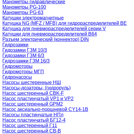
Манометры гидравлические
Манометры PG-100
Манометры PG-63
Катушки электромагнитные
Катушка NG (MFZ / MFB) для гидрораспределителей ВЕ
Катушка для пневмораспределителей серии V
Катушки для пневмораспределителей В64
Разъем электрический (коннектор) DIN
Гидрозамки
Гидозамки ГЗМ 10/3
Гидозамки ГЗМ 6/3
Гидрозамки ГЗМ 16/3
Гидромоторы
Гидромоторы МГП
Гидронасосы
Насосы шестеренные НШ
Насосы-дозаторы, (гидроруль)
Насос шестеренный CBK-F
Насос пластинчатый VP1 и VP2
Насос шестеренный GPM2
Насос аксиально-поршневой CY14-1B
Насосы пластинчатые НПл
Насос пластинчатый БГ12-4
Насос шестеренный Г11
Насос шестеренный СВ-В