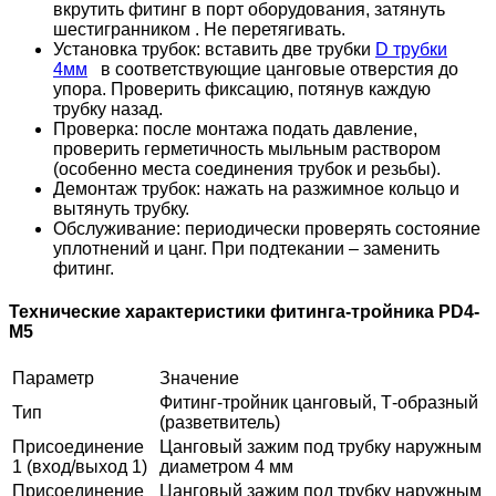
вкрутить фитинг в порт оборудования, затянуть
шестигранником . Не перетягивать.
Установка трубок: вставить две трубки
D трубки
4мм
в соответствующие цанговые отверстия до
упора. Проверить фиксацию, потянув каждую
трубку назад.
Проверка: после монтажа подать давление,
проверить герметичность мыльным раствором
(особенно места соединения трубок и резьбы).
Демонтаж трубок: нажать на разжимное кольцо и
вытянуть трубку.
Обслуживание: периодически проверять состояние
уплотнений и цанг. При подтекании – заменить
фитинг.
Технические характеристики фитинга-тройника PD4-
М5
Параметр
Значение
Фитинг-тройник цанговый, Т-образный
Тип
(разветвитель)
Присоединение
Цанговый зажим под трубку наружным
1 (вход/выход 1)
диаметром 4 мм
Присоединение
Цанговый зажим под трубку наружным