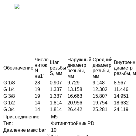
Число
Наружный
Средний
Шаг
Внутренн
ниток
диаметр
диаметр
Обозначение
резьбы
диаметр
N
резьбы,
резьбы,
S, мм
резьбы, 
на1"
мм
мм
G 1/8
28
0.907
9.729
9.148
8.567
G 1/4
19
1.337
13.158
12.302
11.446
G 3/8
19
1.337
16.663
15.807
14.951
G 1/2
14
1.814
20.956
19.754
18.632
G 3/4
14
1.814
26.442
25.281
24.119
Присоединение
М5
Тип:
Фитинг-тройник РD
Давление макс bar
10