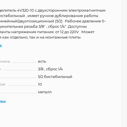
литель 4V320-10 с двухсторонним электромагнитным
стабильный , имеет ручное дублирование работы
линейный/двухпозиционный (5/2) . Рабочее давление 0-
динительная резьба 3/8" , сброс 1/4" .Доступны
анты напряжения питания: от 12 до 220V . Может
 как отдельно, так и на монтажные плиты.
Е
тника
есть
е
3/8 , сброс 1/4
5/2 бистабильный
bar
10
металл
ИКИ