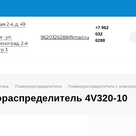
я 2-я, д. 49
+7 962
032
9620326288@mail.ru
 : ул.
6288
еноград, 2-й
тр 3
тика
Пневмораспределители
Пневмораспределители с электро
распределитель 4V320-10