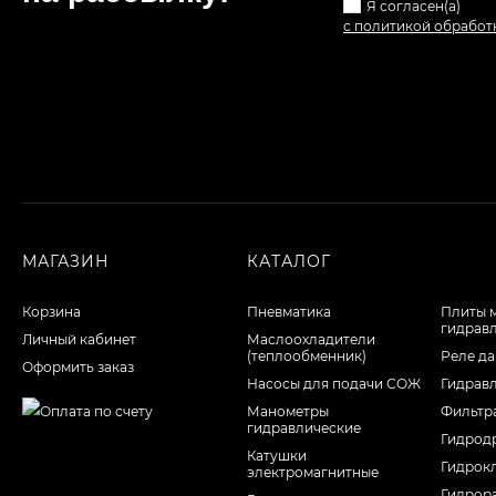
Я согласен(a)
с политикой обработ
МАГАЗИН
КАТАЛОГ
Корзина
Пневматика
Плиты 
гидрав
Личный кабинет
Маслоохладители
(теплообменник)
Реле да
Оформить заказ
Насосы для подачи СОЖ
Гидрав
Манометры
Фильтр
гидравлические
Гидрод
Катушки
Гидрок
электромагнитные
Гидрор