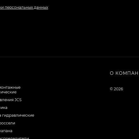
ки персональных данных
О КОМПА
монтажные
© 2026
лические
вления JCS
лика
а гидравлические
россели
лапана
аспределители