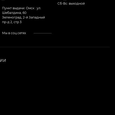
Cб-Вс: выходной
Пункт выдачи: Омск : ул.
Шебалдина, 60
Зеленоград, 2-й Западный
пр-д 2, стр 3
Мы в соц.сетях
НИИ