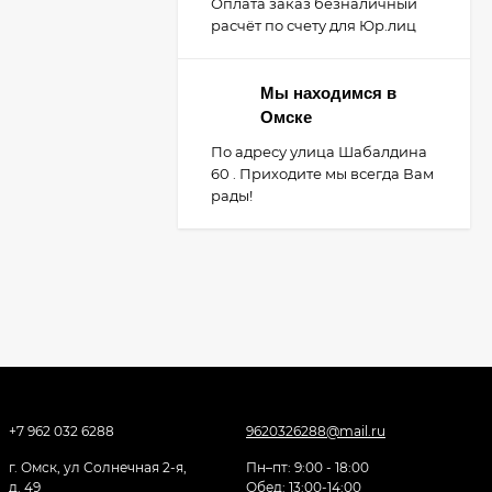
Оплата заказ безналичный
расчёт по счету для Юр.лиц
Мы находимся в
Омске
По адресу улица Шабалдина
60 . Приходите мы всегда Вам
рады!
+7 962 032 6288
9620326288@mail.ru
г. Омск, ул Солнечная 2-я,
Пн–пт: 9:00 - 18:00
д. 49
Обед: 13:00-14:00