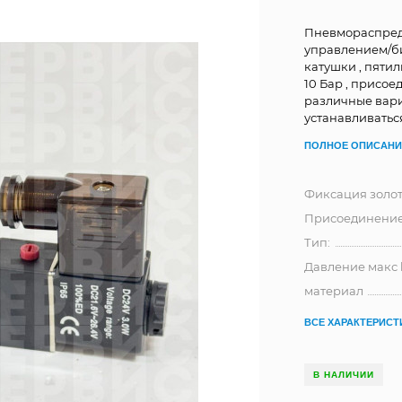
Пневмораспреде
управлением/би
катушки , пяти
10 Бар , присое
различные вари
устанавливаться
ПОЛНОЕ ОПИСАНИ
Фиксация золо
Присоединени
Тип:
Давление макс 
материал
ВСЕ ХАРАКТЕРИСТ
В НАЛИЧИИ