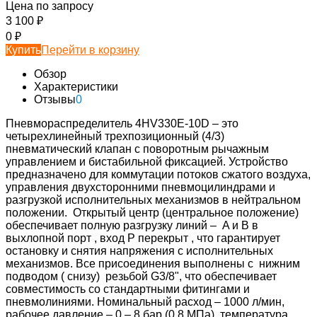
Цена по запросу
3 100
₽
0
₽
Купить
Перейти в корзину
Обзор
Характеристики
Отзывы
0
Пневмораспределитель 4HV330Е-10D – это
четырехлинейный трехпозиционный (4/3)
пневматический клапан с поворотным рычажным
управлением и бистабильной фиксацией. Устройство
предназначено для коммутации потоков сжатого воздуха,
управления двухсторонними пневмоцилиндрами и
разгрузкой исполнительных механизмов в нейтральном
положении. Открытый центр (центральное положение)
обеспечивает полную разгрузку линий – A и B в
выхлопной порт , вход P перекрыт , что гарантирует
остановку и снятия напряжения с исполнительных
механизмов. Все присоединения выполнены с нижним
подводом ( снизу) резьбой G3/8", что обеспечивает
совместимость со стандартными фитингами и
пневмолиниями. Номинальный расход – 1000 л/мин,
рабочее давление – 0 – 8 бар (0,8 МПа), температура