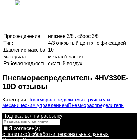
Присоединение
нижнее 3/8 , сброс 3/8
Тип:
4/3 открытый центр , с фиксацией
Давление макс bar
10
материал
металл/пластик
Рабочая жидкость
сжатый воздух
Пневмораспределитель 4HV330E-
10D отзывы
Категории:
Пневмораспределители с ручным и
механическим управлением
Пневмораспределители
Подписаться на рассылкy!
Я согласен(a)
с политикой обработки персональных данных