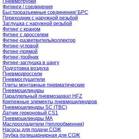
Пневмотрубки
Фитинги / соединения
Быстроразъемные соединения/ БРС
Переходник с наружной резьбой
Заглушка с наружной резьбой
Фитинг с краном
Фитинг с дросселем
Фитинг-разветвитель/коллектор
Фитинг-угловой
Фитинг-прямой
Фитинг-тройник
Фитинг-заглушка в цангу
Подготовка воздуха
Пневмодроссели
Пневмоглушители
Плиты монтажные пневматические
Пневмоцилиндры
Параллельный пневмозахват HFZ
Крепежные элементы пневмоцилиндров
Пневмоцилиндры SC (TBC)
Датчик герконовый CS1
Пневмоцилиндры MA
Маслоохладители (теплообменник)
Насосы для подачи СОЖ
Трубка полишарнирная для СОЖ