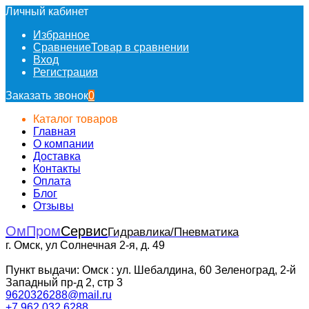
Личный кабинет
Избранное
Сравнение
Товар в сравнении
Вход
Регистрация
Заказать звонок
0
Каталог товаров
Главная
О компании
Доставка
Контакты
Оплата
Блог
Отзывы
ОмПром
Сервис
Гидравлика/Пневматика
г. Омск, ул Солнечная 2-я, д. 49
Пункт выдачи: Омск : ул. Шебалдина, 60 Зеленоград, 2-й
Западный пр-д 2, стр 3
9620326288@mail.ru
+7 962 032 6288