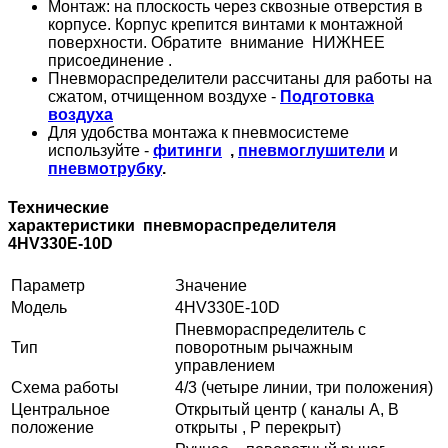
Монтаж: на плоскость через сквозные отверстия в
корпусе. Корпус крепится винтами к монтажной
поверхности. Обратите внимание НИЖНЕЕ
присоединение .
Пневмораспределители рассчитаны для работы на
сжатом, отчищенном воздухе -
Подготовка
воздуха
Для удобства монтажа к пневмосистеме
используйте -
фитинги
,
пневмоглушители
и
пневмотрубку
.
Технические
характеристики пневмораспределителя
4HV330Е-10D
Параметр
Значение
Модель
4HV330Е-10D
Пневмораспределитель с
Тип
поворотным рычажным
управлением
Схема работы
4/3 (четыре линии, три положения)
Центральное
Открытый центр ( каналы A, B
положение
открыты , Р перекрыт)