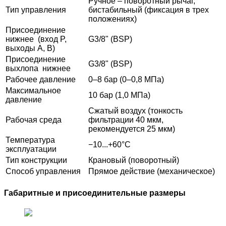
Ручное – поворотный рычаг,
Тип управления
бистабильный (фиксация в трех
положениях)
Присоединение
нижнее (вход P,
G3/8" (BSP)
выходы A, B)
Присоединение
G3/8" (BSP)
выхлопа нижнее
Рабочее давление
0–8 бар (0–0,8 МПа)
Максимальное
10 бар (1,0 МПа)
давление
Сжатый воздух (тонкость
Рабочая среда
фильтрации 40 мкм,
рекомендуется 25 мкм)
Температура
−10...+60°C
эксплуатации
Тип конструкции
Крановый (поворотный)
Способ управления
Прямое действие (механическое)
Габаритные и присоединительные размеры