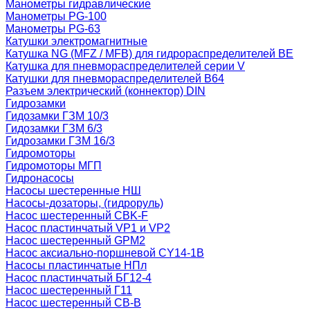
Манометры гидравлические
Манометры PG-100
Манометры PG-63
Катушки электромагнитные
Катушка NG (MFZ / MFB) для гидрораспределителей ВЕ
Катушка для пневмораспределителей серии V
Катушки для пневмораспределителей В64
Разъем электрический (коннектор) DIN
Гидрозамки
Гидозамки ГЗМ 10/3
Гидозамки ГЗМ 6/3
Гидрозамки ГЗМ 16/3
Гидромоторы
Гидромоторы МГП
Гидронасосы
Насосы шестеренные НШ
Насосы-дозаторы, (гидроруль)
Насос шестеренный CBK-F
Насос пластинчатый VP1 и VP2
Насос шестеренный GPM2
Насос аксиально-поршневой CY14-1B
Насосы пластинчатые НПл
Насос пластинчатый БГ12-4
Насос шестеренный Г11
Насос шестеренный СВ-В