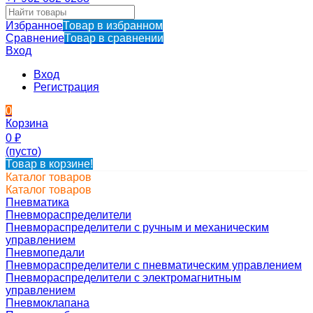
Избранное
Товар в избранном
Сравнение
Товар в сравнении
Вход
Вход
Регистрация
0
Корзина
0
₽
(пусто)
Товар в корзине!
Каталог товаров
Каталог товаров
Пневматика
Пневмораспределители
Пневмораспределители с ручным и механическим
управлением
Пневмопедали
Пневмораспределители с пневматическим управлением
Пневмораспределители с электромагнитным
управлением
Пневмоклапана