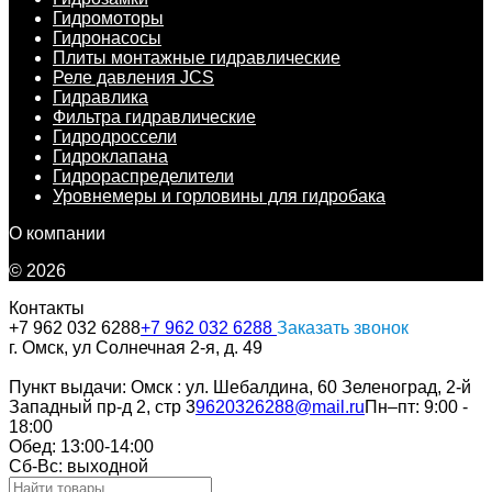
Гидромоторы
Гидронасосы
Плиты монтажные гидравлические
Реле давления JCS
Гидравлика
Фильтра гидравлические
Гидродроссели
Гидроклапана
Гидрораспределители
Уровнемеры и горловины для гидробака
О компании
© 2026
Контакты
+7 962 032 6288
+7 962 032 6288
Заказать звонок
г. Омск, ул Солнечная 2-я, д. 49
Пункт выдачи: Омск : ул. Шебалдина, 60 Зеленоград, 2-й
Западный пр-д 2, стр 3
9620326288@mail.ru
Пн–пт: 9:00 -
18:00
Обед: 13:00-14:00
Cб-Вс: выходной