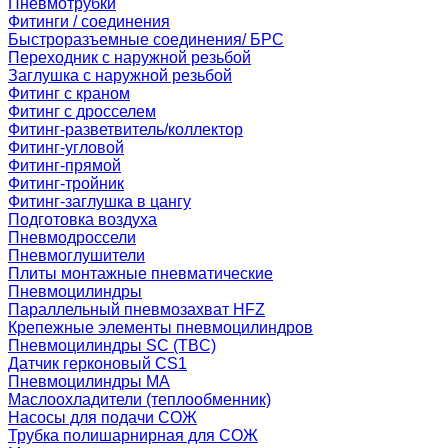
Пневмотрубки
Фитинги / соединения
Быстроразъемные соединения/ БРС
Переходник с наружной резьбой
Заглушка с наружной резьбой
Фитинг с краном
Фитинг с дросселем
Фитинг-разветвитель/коллектор
Фитинг-угловой
Фитинг-прямой
Фитинг-тройник
Фитинг-заглушка в цангу
Подготовка воздуха
Пневмодроссели
Пневмоглушители
Плиты монтажные пневматические
Пневмоцилиндры
Параллельный пневмозахват HFZ
Крепежные элементы пневмоцилиндров
Пневмоцилиндры SC (TBC)
Датчик герконовый CS1
Пневмоцилиндры MA
Маслоохладители (теплообменник)
Насосы для подачи СОЖ
Трубка полишарнирная для СОЖ