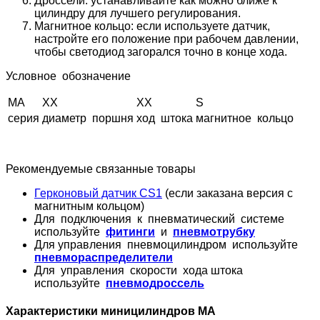
Дроссели: устанавливайте как можно ближе к
цилиндру для лучшего регулирования.
Магнитное кольцо: если используете датчик,
настройте его положение при рабочем давлении,
чтобы светодиод загорался точно в конце хода.
Условное обозначение
МА
ХХ
ХХ
S
серия
диаметр поршня
ход штока
магнитное кольцо
Рекомендуемые связанные товары
Герконовый датчик CS1
(если заказана версия с
магнитным кольцом)
Для подключения к пневматический системе
используйте
фитинги
и
пневмотрубку
Для управления пневмоцилиндром используйте
пневмораспределители
Для управления скорости хода штока
используйте
пневмодроссель
Характеристики миницилиндров МА