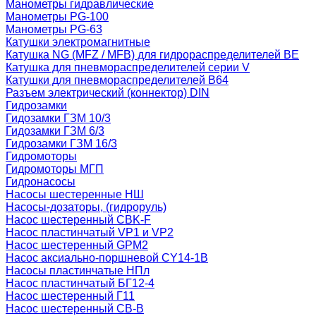
Манометры гидравлические
Манометры PG-100
Манометры PG-63
Катушки электромагнитные
Катушка NG (MFZ / MFB) для гидрораспределителей ВЕ
Катушка для пневмораспределителей серии V
Катушки для пневмораспределителей В64
Разъем электрический (коннектор) DIN
Гидрозамки
Гидозамки ГЗМ 10/3
Гидозамки ГЗМ 6/3
Гидрозамки ГЗМ 16/3
Гидромоторы
Гидромоторы МГП
Гидронасосы
Насосы шестеренные НШ
Насосы-дозаторы, (гидроруль)
Насос шестеренный CBK-F
Насос пластинчатый VP1 и VP2
Насос шестеренный GPM2
Насос аксиально-поршневой CY14-1B
Насосы пластинчатые НПл
Насос пластинчатый БГ12-4
Насос шестеренный Г11
Насос шестеренный СВ-В