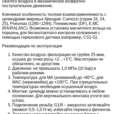
сжатого воздуха в механическое возвратно-
поступательное движение.
Ключевая особенность: полная взаимозаменяемость с
цилиндрами мировых брендов: Camozzi (серии 16, 24,
25), Pneumax (1280–1294), Пневмолюкс (DF), E.MC
(RA/RAL/IAC). Возможна установка магнитного кольца на
поршень для бесконтактного контроля положения с
помощью герконового датчика (например, CS1-G).
Рекомендации по эксплуатации
Качество воздуха: фильтрация не грубее 25 мкм,
осушка до точки росы +2…+3°C. Маслотуман не
обязателен, но допустим.
Давление: не превышать 1,0 МПа (10 бар) в
рабочем режиме.
Температура: для МА (алюминий) до +80°C, для
МАС (нержавейка) до +100°C. При отрицательных
температурах необходим осушенный воздух.
Монтаж: цилиндр можно устанавливать в любом
положении. Для вертикального монтажа учтите вес
штока.
Подключение резьба: G1/8 – аккуратно затягивайте
(момент 0,5–1,0 Н·м), избегайте перекоса фитингов.