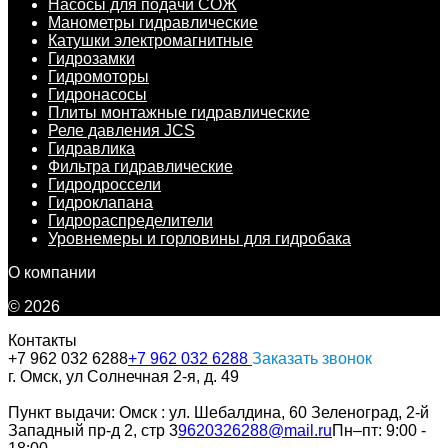
Насосы для подачи СОЖ
Манометры гидравлические
Катушки электромагнитные
Гидрозамки
Гидромоторы
Гидронасосы
Плиты монтажные гидравлические
Реле давления JCS
Гидравлика
Фильтра гидравлические
Гидродроссели
Гидроклапана
Гидрораспределители
Уровнемеры и горловины для гидробака
О компании
© 2026
Контакты
+7 962 032 6288
+7 962 032 6288
Заказать звонок
г. Омск, ул Солнечная 2-я, д. 49
Пункт выдачи: Омск : ул. Шебалдина, 60 Зеленоград, 2-й
Западный пр-д 2, стр 3
9620326288@mail.ru
Пн–пт: 9:00 -