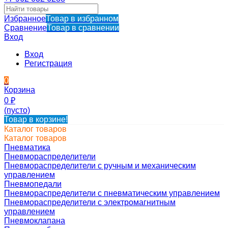
Избранное
Товар в избранном
Сравнение
Товар в сравнении
Вход
Вход
Регистрация
0
Корзина
0
₽
(пусто)
Товар в корзине!
Каталог товаров
Каталог товаров
Пневматика
Пневмораспределители
Пневмораспределители с ручным и механическим
управлением
Пневмопедали
Пневмораспределители с пневматическим управлением
Пневмораспределители с электромагнитным
управлением
Пневмоклапана