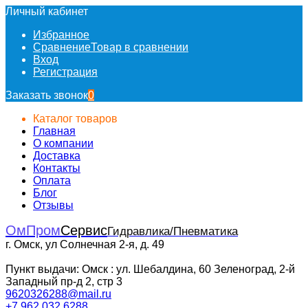
Личный кабинет
Избранное
Сравнение
Товар в сравнении
Вход
Регистрация
Заказать звонок
0
Каталог товаров
Главная
О компании
Доставка
Контакты
Оплата
Блог
Отзывы
ОмПром
Сервис
Гидравлика/Пневматика
г. Омск, ул Солнечная 2-я, д. 49
Пункт выдачи: Омск : ул. Шебалдина, 60 Зеленоград, 2-й
Западный пр-д 2, стр 3
9620326288@mail.ru
+7 962 032 6288