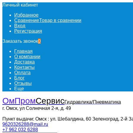
Личный кабинет
Избранное
Сравнение
Товар в сравнении
Вход
Регистрация
Заказать звонок
0
Главная
О компании
Доставка
Контакты
Оплата
Блог
Отзывы
Еще
ОмПром
Сервис
Гидравлика/Пневматика
г. Омск, ул Солнечная 2-я, д. 49
Пункт выдачи: Омск : ул. Шебалдина, 60 Зеленоград, 2-й З
9620326288@mail.ru
+7 962 032 6288