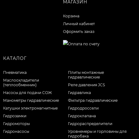
МАГАЗИН
Корзина
Личный кабинет
Оформить заказ
КАТАЛОГ
Пневматика
Плиты монтажные
гидравлические
Маслоохладители
(теплообменник)
Реле давления JCS
Насосы для подачи СОЖ
Гидравлика
Манометры гидравлические
Фильтра гидравлические
Катушки электромагнитные
Гидродроссели
Гидрозамки
Гидроклапана
Гидромоторы
Гидрораспределители
Гидронасосы
Уровнемеры и горловины для
гидробака