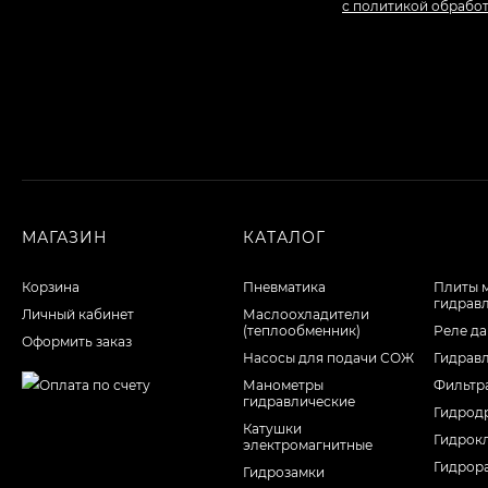
с политикой обрабо
МАГАЗИН
КАТАЛОГ
Корзина
Пневматика
Плиты 
гидрав
Личный кабинет
Маслоохладители
(теплообменник)
Реле да
Оформить заказ
Насосы для подачи СОЖ
Гидрав
Манометры
Фильтр
гидравлические
Гидрод
Катушки
Гидрок
электромагнитные
Гидрор
Гидрозамки