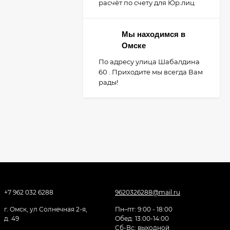
расчёт по счету для Юр.лиц
Мы находимся в
Омске
По адресу улица Шабалдина
60 . Приходите мы всегда Вам
рады!
+7 962 032 6288
9620326288@mail.ru
г. Омск, ул Солнечная 2-я,
Пн–пт: 9:00 - 18:00
д. 49
Обед: 13:00-14:00
Cб-Вс: выходной