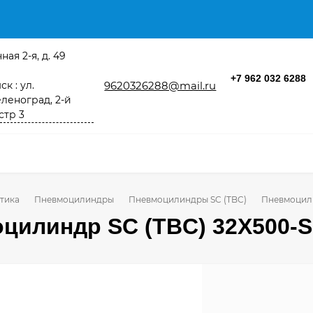
ная 2-я, д. 49
+7 962 032 6288
к : ул.
9620326288@mail.ru
леноград, 2-й
стр 3
тика
Пневмоцилиндры
Пневмоцилиндры SC (TBC)
Пневмоцили
цилиндр SC (TBC) 32X500-S