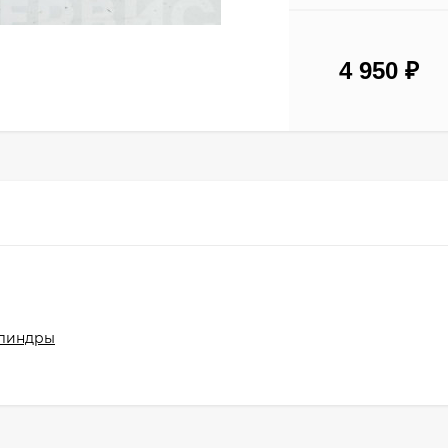
4 950
₽
линдры