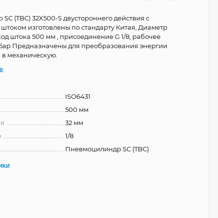
SC (TBC) 32X500-S двустороннего действия с
штоком изготовлены по стандарту Китая, Диаметр
ход штока 500 мм , присоединение G 1/8, рабочее
 Бар Предназначены для преобразования энергии
а в механическую.
Е
ISO6431
500 мм
ня
32 мм
е
1/8
Пневмоцилиндр SC (TBC)
ИКИ