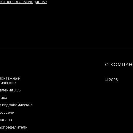
тки персональных данных
О КОМПА
монтажные
© 2026
лические
вления JCS
лика
а гидравлические
россели
лапана
аспределители