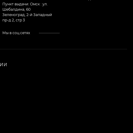
Пункт выдачи: Омск : ул.
Шебалдина, 60
Зеленоград, 2-й Западный
пр-д 2, стр 3
Мы в соц.сетях
НИИ