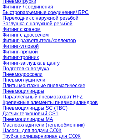
Пневмотрубки
Фитинги / соединения
Быстроразъемные соединения/ БРС
Переходник с наружной резьбой
Заглушка с наружной резьбой
Фитинг с краном
Фитинг с дросселем
Фитинг-разветвитель/коллектор
Фитинг-угловой
Фитинг-прямой
Фитинг-тройник
Фитинг-заглушка в цангу
Подготовка воздуха
Пневмодроссели
Пневмоглушители
Плиты монтажные пневматические
Пневмоцилиндры
Параллельный пневмозахват HFZ
Крепежные элементы пневмоцилиндров
Пневмоцилиндры SC (TBC)
Датчик герконовый CS1
Пневмоцилиндры MA
Маслоохладители (теплообменник)
Насосы для подачи СОЖ
Трубка полишарнирная для СОЖ