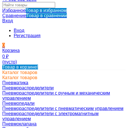
Избранное
Товар в избранном
Сравнение
Товар в сравнении
Вход
Вход
Регистрация
0
Корзина
0
₽
(пусто)
Товар в корзине!
Каталог товаров
Каталог товаров
Пневматика
Пневмораспределители
Пневмораспределители с ручным и механическим
управлением
Пневмопедали
Пневмораспределители с пневматическим управлением
Пневмораспределители с электромагнитным
управлением
Пневмоклапана