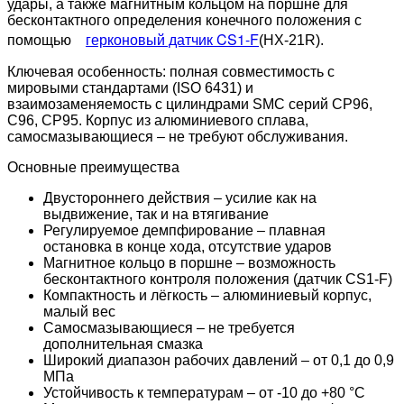
удары, а также магнитным кольцом на поршне для
бесконтактного определения конечного положения с
герконовый датчик CS1-F
помощью
(HX-21R).
Ключевая особенность: полная совместимость с
мировыми стандартами (ISO 6431) и
взаимозаменяемость с цилиндрами SMC серий CP96,
C96, CP95. Корпус из алюминиевого сплава,
самосмазывающиеся – не требуют обслуживания.
Основные преимущества
Двустороннего действия – усилие как на
выдвижение, так и на втягивание
Регулируемое демпфирование – плавная
остановка в конце хода, отсутствие ударов
Магнитное кольцо в поршне – возможность
бесконтактного контроля положения (датчик CS1-F)
Компактность и лёгкость – алюминиевый корпус,
малый вес
Самосмазывающиеся – не требуется
дополнительная смазка
Широкий диапазон рабочих давлений – от 0,1 до 0,9
МПа
Устойчивость к температурам – от -10 до +80 °C