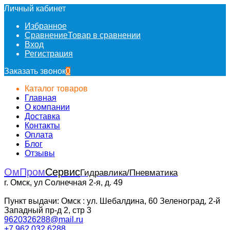
Личный кабинет
Избранное
Сравнение
Товар в сравнении
Вход
Регистрация
Заказать звонок
0
Каталог товаров
Главная
О компании
Доставка
Контакты
Оплата
Блог
Отзывы
ОмПром
Сервис
Гидравлика/Пневматика
г. Омск, ул Солнечная 2-я, д. 49
Пункт выдачи: Омск : ул. Шебалдина, 60 Зеленоград, 2-й
Западный пр-д 2, стр 3
9620326288@mail.ru
+7 962 032 6288