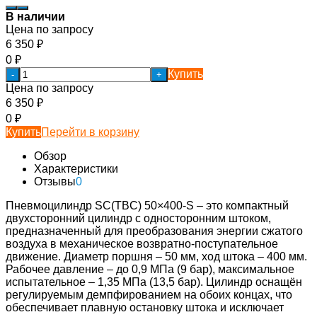
В наличии
Цена по запросу
6 350
₽
0
₽
Купить
-
+
Цена по запросу
6 350
₽
0
₽
Купить
Перейти в корзину
Обзор
Характеристики
Отзывы
0
Пневмоцилиндр SC(TBC) 50×400-S – это компактный
двухсторонний цилиндр с односторонним штоком,
предназначенный для преобразования энергии сжатого
воздуха в механическое возвратно-поступательное
движение. Диаметр поршня – 50 мм, ход штока – 400 мм.
Рабочее давление – до 0,9 МПа (9 бар), максимальное
испытательное – 1,35 МПа (13,5 бар). Цилиндр оснащён
регулируемым демпфированием на обоих концах, что
обеспечивает плавную остановку штока и исключает