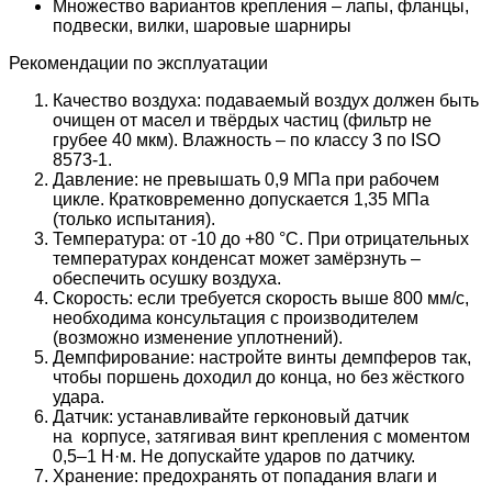
Множество вариантов крепления – лапы, фланцы,
подвески, вилки, шаровые шарниры
Рекомендации по эксплуатации
Качество воздуха: подаваемый воздух должен быть
очищен от масел и твёрдых частиц (фильтр не
грубее 40 мкм). Влажность – по классу 3 по ISO
8573-1.
Давление: не превышать 0,9 МПа при рабочем
цикле. Кратковременно допускается 1,35 МПа
(только испытания).
Температура: от -10 до +80 °C. При отрицательных
температурах конденсат может замёрзнуть –
обеспечить осушку воздуха.
Скорость: если требуется скорость выше 800 мм/с,
необходима консультация с производителем
(возможно изменение уплотнений).
Демпфирование: настройте винты демпферов так,
чтобы поршень доходил до конца, но без жёсткого
удара.
Датчик: устанавливайте герконовый датчик
на корпусе, затягивая винт крепления с моментом
0,5–1 Н·м. Не допускайте ударов по датчику.
Хранение: предохранять от попадания влаги и