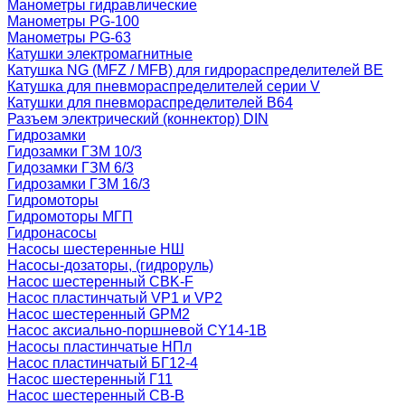
Манометры гидравлические
Манометры PG-100
Манометры PG-63
Катушки электромагнитные
Катушка NG (MFZ / MFB) для гидрораспределителей ВЕ
Катушка для пневмораспределителей серии V
Катушки для пневмораспределителей В64
Разъем электрический (коннектор) DIN
Гидрозамки
Гидозамки ГЗМ 10/3
Гидозамки ГЗМ 6/3
Гидрозамки ГЗМ 16/3
Гидромоторы
Гидромоторы МГП
Гидронасосы
Насосы шестеренные НШ
Насосы-дозаторы, (гидроруль)
Насос шестеренный CBK-F
Насос пластинчатый VP1 и VP2
Насос шестеренный GPM2
Насос аксиально-поршневой CY14-1B
Насосы пластинчатые НПл
Насос пластинчатый БГ12-4
Насос шестеренный Г11
Насос шестеренный СВ-В