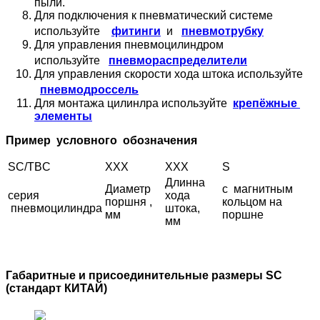
пыли.
Для подключения к пневматический системе
пневмотрубку
используйте
фитинги
и
Для управления пневмоцилиндром
пневмораспределители
используйте
Для управления скорости хода штока используйте
пневмодроссель
Для монтажа цилинлра используйте
крепёжные
элементы
Пример условного обозначения
SC/TBC
XXX
XXX
S
Длинна
Диаметр
с магнитным
серия
хода
поршня ,
кольцом на
пневмоцилиндра
штока,
мм
поршне
мм
Габаритные и присоединительные размеры SC
(стандарт КИТАЙ)