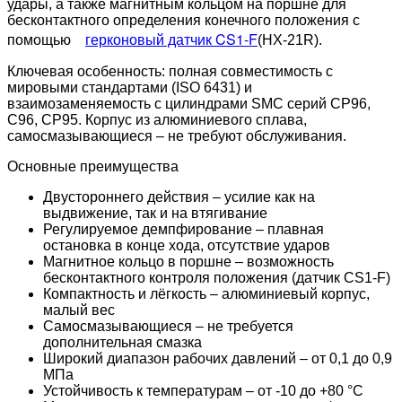
удары, а также магнитным кольцом на поршне для
бесконтактного определения конечного положения с
герконовый датчик CS1-F
помощью
(HX-21R).
Ключевая особенность: полная совместимость с
мировыми стандартами (ISO 6431) и
взаимозаменяемость с цилиндрами SMC серий CP96,
C96, CP95. Корпус из алюминиевого сплава,
самосмазывающиеся – не требуют обслуживания.
Основные преимущества
Двустороннего действия – усилие как на
выдвижение, так и на втягивание
Регулируемое демпфирование – плавная
остановка в конце хода, отсутствие ударов
Магнитное кольцо в поршне – возможность
бесконтактного контроля положения (датчик CS1-F)
Компактность и лёгкость – алюминиевый корпус,
малый вес
Самосмазывающиеся – не требуется
дополнительная смазка
Широкий диапазон рабочих давлений – от 0,1 до 0,9
МПа
Устойчивость к температурам – от -10 до +80 °C