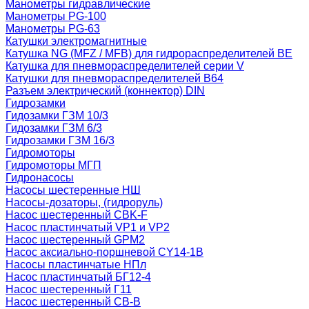
Манометры гидравлические
Манометры PG-100
Манометры PG-63
Катушки электромагнитные
Катушка NG (MFZ / MFB) для гидрораспределителей ВЕ
Катушка для пневмораспределителей серии V
Катушки для пневмораспределителей В64
Разъем электрический (коннектор) DIN
Гидрозамки
Гидозамки ГЗМ 10/3
Гидозамки ГЗМ 6/3
Гидрозамки ГЗМ 16/3
Гидромоторы
Гидромоторы МГП
Гидронасосы
Насосы шестеренные НШ
Насосы-дозаторы, (гидроруль)
Насос шестеренный CBK-F
Насос пластинчатый VP1 и VP2
Насос шестеренный GPM2
Насос аксиально-поршневой CY14-1B
Насосы пластинчатые НПл
Насос пластинчатый БГ12-4
Насос шестеренный Г11
Насос шестеренный СВ-В