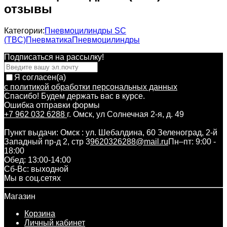
отзывы
Категории:
Пневмоцилиндры SC
(TBC)
Пневматика
Пневмоцилиндры
Подписаться на рассылкy!
Я согласен(a)
с политикой обработки персональных данных
Спасибо! Будем держать вас в курсе.
Ошибка отправки формы
+7 962 032 6288
г. Омск, ул Солнечная 2-я, д. 49
Пункт выдачи: Омск : ул. Шебалдина, 60 Зеленоград, 2-й
Западный пр-д 2, стр 3
9620326288@mail.ru
Пн–пт: 9:00 -
18:00
Обед: 13:00-14:00
Cб-Вс: выходной
Мы в соц.сетях
Магазин
Корзина
Личный кабинет