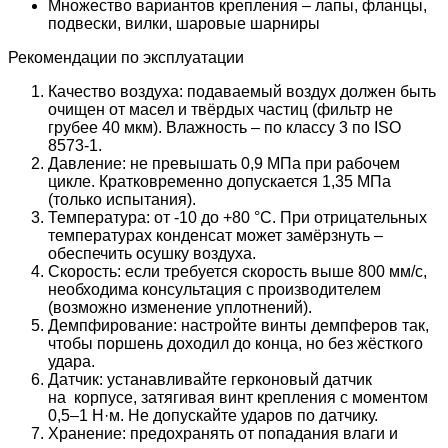
Множество вариантов крепления – лапы, фланцы,
подвески, вилки, шаровые шарниры
Рекомендации по эксплуатации
Качество воздуха: подаваемый воздух должен быть
очищен от масел и твёрдых частиц (фильтр не
грубее 40 мкм). Влажность – по классу 3 по ISO
8573-1.
Давление: не превышать 0,9 МПа при рабочем
цикле. Кратковременно допускается 1,35 МПа
(только испытания).
Температура: от -10 до +80 °C. При отрицательных
температурах конденсат может замёрзнуть –
обеспечить осушку воздуха.
Скорость: если требуется скорость выше 800 мм/с,
необходима консультация с производителем
(возможно изменение уплотнений).
Демпфирование: настройте винты демпферов так,
чтобы поршень доходил до конца, но без жёсткого
удара.
Датчик: устанавливайте герконовый датчик
на корпусе, затягивая винт крепления с моментом
0,5–1 Н·м. Не допускайте ударов по датчику.
Хранение: предохранять от попадания влаги и