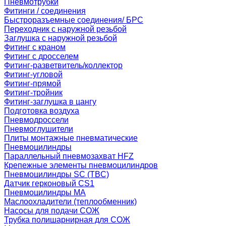
Пневмотрубки
Фитинги / соединения
Быстроразъемные соединения/ БРС
Переходник с наружной резьбой
Заглушка с наружной резьбой
Фитинг с краном
Фитинг с дросселем
Фитинг-разветвитель/коллектор
Фитинг-угловой
Фитинг-прямой
Фитинг-тройник
Фитинг-заглушка в цангу
Подготовка воздуха
Пневмодроссели
Пневмоглушители
Плиты монтажные пневматические
Пневмоцилиндры
Параллельный пневмозахват HFZ
Крепежные элементы пневмоцилиндров
Пневмоцилиндры SC (TBC)
Датчик герконовый CS1
Пневмоцилиндры MA
Маслоохладители (теплообменник)
Насосы для подачи СОЖ
Трубка полишарнирная для СОЖ