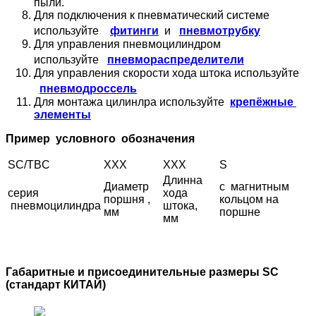
пыли.
Для подключения к пневматический системе
пневмотрубку
используйте
фитинги
и
Для управления пневмоцилиндром
пневмораспределители
используйте
Для управления скорости хода штока используйте
пневмодроссель
Для монтажа цилинлра используйте
крепёжные
элементы
Пример условного обозначения
SC/TBC
XXX
XXX
S
Длинна
Диаметр
с магнитным
серия
хода
поршня ,
кольцом на
пневмоцилиндра
штока,
мм
поршне
мм
Габаритные и присоединительные размеры SC
(стандарт КИТАЙ)