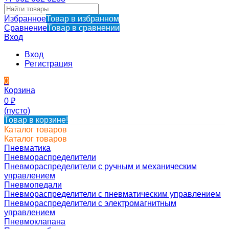
Избранное
Товар в избранном
Сравнение
Товар в сравнении
Вход
Вход
Регистрация
0
Корзина
0
₽
(пусто)
Товар в корзине!
Каталог товаров
Каталог товаров
Пневматика
Пневмораспределители
Пневмораспределители с ручным и механическим
управлением
Пневмопедали
Пневмораспределители с пневматическим управлением
Пневмораспределители с электромагнитным
управлением
Пневмоклапана