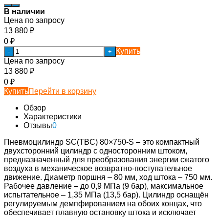
В наличии
Цена по запросу
13 880
₽
0
₽
Купить
-
+
Цена по запросу
13 880
₽
0
₽
Купить
Перейти в корзину
Обзор
Характеристики
Отзывы
0
Пневмоцилиндр SC(TBC) 80×750-S – это компактный
двухсторонний цилиндр с односторонним штоком,
предназначенный для преобразования энергии сжатого
воздуха в механическое возвратно-поступательное
движение. Диаметр поршня – 80 мм, ход штока – 750 мм.
Рабочее давление – до 0,9 МПа (9 бар), максимальное
испытательное – 1,35 МПа (13,5 бар). Цилиндр оснащён
регулируемым демпфированием на обоих концах, что
обеспечивает плавную остановку штока и исключает