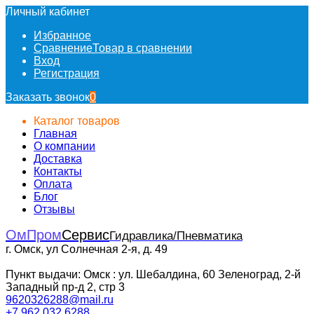
Личный кабинет
Избранное
Сравнение
Товар в сравнении
Вход
Регистрация
Заказать звонок
0
Каталог товаров
Главная
О компании
Доставка
Контакты
Оплата
Блог
Отзывы
ОмПром
Сервис
Гидравлика/Пневматика
г. Омск, ул Солнечная 2-я, д. 49
Пункт выдачи: Омск : ул. Шебалдина, 60 Зеленоград, 2-й
Западный пр-д 2, стр 3
9620326288@mail.ru
+7 962 032 6288