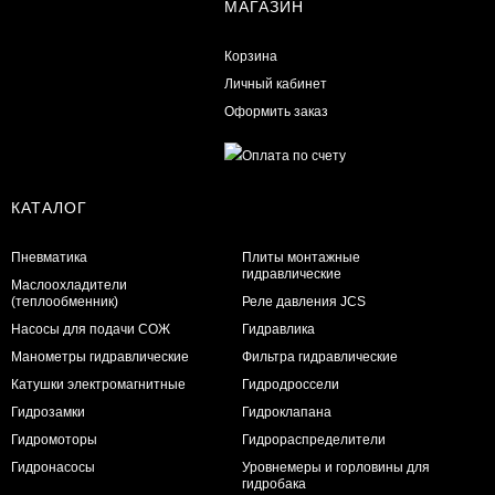
МАГАЗИН
Корзина
Личный кабинет
Оформить заказ
КАТАЛОГ
Пневматика
Плиты монтажные
гидравлические
Маслоохладители
(теплообменник)
Реле давления JCS
Насосы для подачи СОЖ
Гидравлика
Манометры гидравлические
Фильтра гидравлические
Катушки электромагнитные
Гидродроссели
Гидрозамки
Гидроклапана
Гидромоторы
Гидрораспределители
Гидронасосы
Уровнемеры и горловины для
гидробака