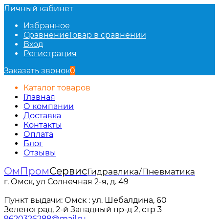
Личный кабинет
Избранное
Сравнение
Товар в сравнении
Вход
Регистрация
Заказать звонок
0
Каталог товаров
Главная
О компании
Доставка
Контакты
Оплата
Блог
Отзывы
ОмПром
Сервис
Гидравлика/Пневматика
г. Омск, ул Солнечная 2-я, д. 49
Пункт выдачи: Омск : ул. Шебалдина, 60
Зеленоград, 2-й Западный пр-д 2, стр 3
9620326288@mail.ru