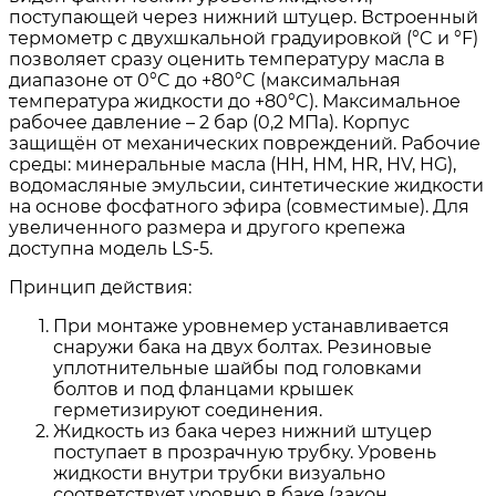
поступающей через нижний штуцер. Встроенный
термометр с двухшкальной градуировкой (°C и °F)
позволяет сразу оценить температуру масла в
диапазоне от 0°C до +80°C (максимальная
температура жидкости до +80°C). Максимальное
рабочее давление – 2 бар (0,2 МПа). Корпус
защищён от механических повреждений. Рабочие
среды: минеральные масла (HH, HM, HR, HV, HG),
водомасляные эмульсии, синтетические жидкости
на основе фосфатного эфира (совместимые). Для
увеличенного размера и другого крепежа
доступна модель LS-5.
Принцип действия:
При монтаже уровнемер устанавливается
снаружи бака на двух болтах. Резиновые
уплотнительные шайбы под головками
болтов и под фланцами крышек
герметизируют соединения.
Жидкость из бака через нижний штуцер
поступает в прозрачную трубку. Уровень
жидкости внутри трубки визуально
соответствует уровню в баке (закон