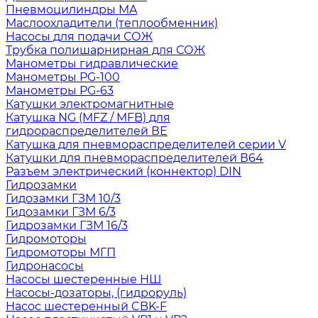
Пневмоцилиндры MA
Маслоохладители (теплообменник)
Насосы для подачи СОЖ
Трубка полишарнирная для СОЖ
Манометры гидравлические
Манометры PG-100
Манометры PG-63
Катушки электромагнитные
Катушка NG (MFZ / MFB) для
гидрораспределителей ВЕ
Катушка для пневмораспределителей серии V
Катушки для пневмораспределителей В64
Разъем электрический (коннектор) DIN
Гидрозамки
Гидозамки ГЗМ 10/3
Гидозамки ГЗМ 6/3
Гидрозамки ГЗМ 16/3
Гидромоторы
Гидромоторы МГП
Гидронасосы
Насосы шестеренные НШ
Насосы-дозаторы, (гидроруль)
Насос шестеренный CBK-F