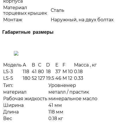
корпуса
Материал
Сталь
торцевых крышек
Монтаж
Наружный, на двух болтах
Габаритные размеры
Модель
A
В
С
D
Е
F
Масса , кг
LS-3
118
41
80
18
37
М 10
0.18
LS-5
180
52
127
19.5
46
М 12
0.33
Тип:
Уровнемер
материал
металл / прастик
Рабочая жидкость
минеральное масло
Ширина
41 мм
Длина
118 мм
Вес
0.18 кг