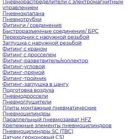
Пневмораспределители с электромагнитным
управлением
Пневмоклапана
Пневмотрубки
Фитинги / соединения
Быстроразъемные соединения/ БРС
Переходник с наружной резьбой
Заглушка с наружной резьбой
Фитинг с краном
Фитинг с дросселем
Фитинг-разветвитель/коллектор
Фитинг-угловой
Фитинг-прямой
Фитинг-тройник
Фитинг-заглушка в цангу
Подготовка воздуха
Пневмодроссели
Пневмоглушители
Плиты монтажные пневматические
Пневмоцилиндры
Параллельный пневмозахват HFZ
Крепежные элементы пневмоцилиндров
Пневмоцилиндры SC (TBC)
Датчик герконовый CS1